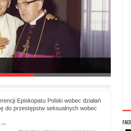
DA PAC
zowskiej
rencji Episkopatu Polski wobec działań
Daj, Pa
ię do przestępstw seksualnych wobec
FAC
,438