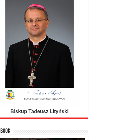
EM DOMINE IN DIEBUS NOSTRIS
nie, pokój dniom naszym
Biskup Tadeusz Lityński
EBOOK