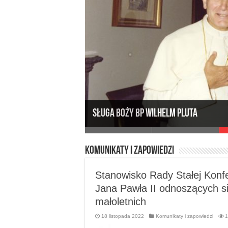
Komunikaty i zapowiedzi
I Synod Diecezji Zielonogórsko-Gor
Stanowisko Rady Stałej Konfe
Jana Pawła II odnoszących s
małoletnich
18 listopada 2022
Komunikaty i zapowiedzi
1