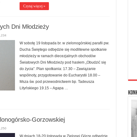
Czytaj więcej »
ych Dni Młodzieży
,234
W sobotę 19 listopada br. w zielonogórskiej parafii pw.
Ducha Świętego odbędzie się modlitewne spotkanie
młodzieży w ramach diecezjalnych obchodów
Światowych Dni Młodzieży pod hasłem „Obudzić się
do życia”. Plan spotkania: 17.30 – Zawiązanie
wspólnoty, przygotowanie do Eucharystii 18.00 –
Msza św. pod przewodnictwem bp. Tadeusza
Lityńskiego 19.15 – Agapa …
Kon
elonogórsko-Gorzowskiej
,250
W dniach 18-20 listopada w Zielonej Górze odbędzie