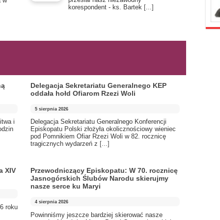
a w
korespondent - ks. Bartek
[...]
ną
Delegacja Sekretariatu Generalnego KEP
oddała hołd Ofiarom Rzezi Woli
5 sierpnia 2026
itwa i
Delegacja Sekretariatu Generalnego Konferencji
odzin
Episkopatu Polski złożyła okolicznościowy wieniec
pod Pomnikiem Ofiar Rzezi Woli w 82. rocznicę
tragicznych wydarzeń z
[...]
a XIV
Przewodniczący Episkopatu: W 70. rocznicę
Jasnogórskich Ślubów Narodu skierujmy
nasze serce ku Maryi
4 sierpnia 2026
6 roku
Powinniśmy jeszcze bardziej skierować nasze