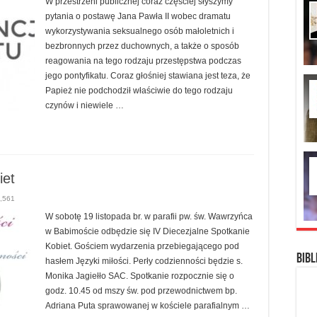
W przestrzeni publicznej coraz częściej słyszymy
pytania o postawę Jana Pawła II wobec dramatu
wykorzystywania seksualnego osób małoletnich i
bezbronnych przez duchownych, a także o sposób
reagowania na tego rodzaju przestępstwa podczas
jego pontyfikatu. Coraz głośniej stawiana jest teza, że
Papież nie podchodził właściwie do tego rodzaju
czynów i niewiele …
iet
,561
W sobotę 19 listopada br. w parafii pw. św. Wawrzyńca
w Babimoście odbędzie się IV Diecezjalne Spotkanie
Kobiet. Gościem wydarzenia przebiegającego pod
Bibl
hasłem Języki miłości. Perły codzienności będzie s.
Monika Jagiełło SAC. Spotkanie rozpocznie się o
godz. 10.45 od mszy św. pod przewodnictwem bp.
Adriana Puta sprawowanej w kościele parafialnym …