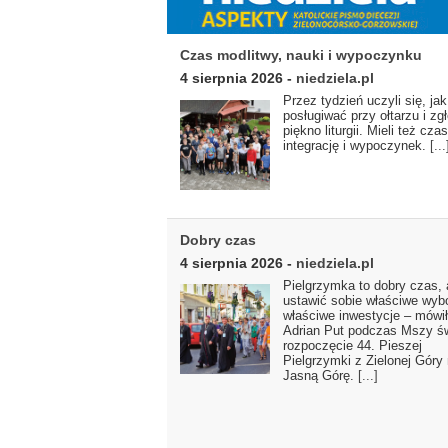
Czas modlitwy, nauki i wypoczynku
4 sierpnia 2026
-
niedziela.pl
Przez tydzień uczyli się, jak 
posługiwać przy ołtarzu i zgł
piękno liturgii. Mieli też cza
integrację i wypoczynek.
[...
Dobry czas
4 sierpnia 2026
-
niedziela.pl
Pielgrzymka to dobry czas,
ustawić sobie właściwe wybo
właściwe inwestycje – mówił
Adrian Put podczas Mszy ś
rozpoczęcie 44. Pieszej
Pielgrzymki z Zielonej Góry
Jasną Górę.
[...]