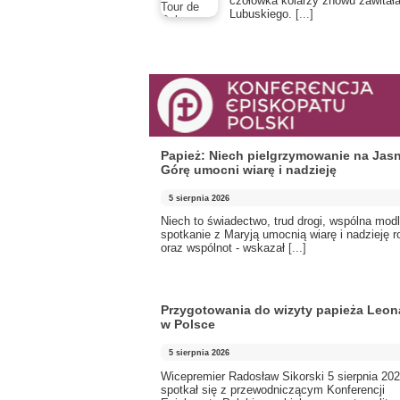
czołówka kolarzy znowu zawitał
Lubuskiego.
[...]
Papież: Niech pielgrzymowanie na Jas
Górę umocni wiarę i nadzieję
5 sierpnia 2026
Niech to świadectwo, trud drogi, wspólna modl
spotkanie z Maryją umocnią wiarę i nadzieję r
oraz wspólnot - wskazał
[...]
Przygotowania do wizyty papieża Leon
w Polsce
5 sierpnia 2026
Wicepremier Radosław Sikorski 5 sierpnia 202
spotkał się z przewodniczącym Konferencji