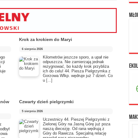
Mło
Krok za krokiem do Maryi
6 sierpnia 2026
ego
Kilometrów jeszcze sporo, a upał nie
cji
odpuszcza. Nie zamierzają jednak
Eko
i
rezygnować, bo każdy krok przybliża
duje
ich do celu! 44. Piesza Pielgrzymka z
Gorzowa Wlkp. wędruje już 7 dzień. Co
u
[...]
 znów
Czwarty dzień pielgrzymki
5 sierpnia 2026
Maks
Uczestnicy 44. Pieszej Pielgrzymki z
Zielonej Góry na Jasną Górę już poza
z
naszą diecezję. Od rana wędrują z
 odbył
Góry do Rawicza. Specjalną relację
atowa
przesłał nasz niezawodny