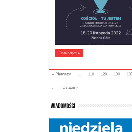
Czytaj więcej »
« Pierwszy
...
110
120
130
13
...
Ostatni »