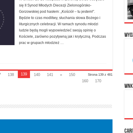
się II Synod Młodych Diecezji Zielonogórsko-
Gorzowskiej pod hasłem: „Kościół – tu jestem!”.
Będzie to czas modlitwy, słuchania słowa Bożego i
liturgicznych celebracji. W ramach synodu młodzi
ludzie będą mogli wypowiedzieć swoją opinię o
Wyd
Kościele, zarówno pozytywną jak i krytyczną. Podczas
prac w grupach młodzież …
139
7
138
140
141
»
150
Strona 139 z 481
160
170
WNK
Cari