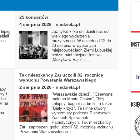
25 koncertów
4 sierpnia 2026
-
niedziela.pl
lepiej
Już tylko kilka dni dzieli nas od
ębiali
wielkiego wydarzenia
s na
muzycznego. W dniach od 12 do
Inst
]
23 sierpnia w wybranych
miejscowościach Ziemi Lubuskiej
będzie miał miejsce festiwal
„Muzyka w Raju”.
[...]
Tak mieszkańcy Żar uczcili 82. rocznicę
wybuchu Powstania Warszawskiego
2 sierpnia 2026
-
niedziela.pl
 aby
ry i
"Warszawskie dzieci", "Czerwone
 bp
maki na Monte Casino", "Hej
w. na
chłopcy, bagnet na broń", a także
Księ
"Biały krzyż". Te i inne utwory
 na
wybrzmiały podczas Pierwszych
Żarskich Śpiewanek
Patriotycznych. Tak mieszkańcy
Żar i zaproszeni gości uczcili 82. rocznicę wybuchu
Powstania Warszawskiego.
[...]