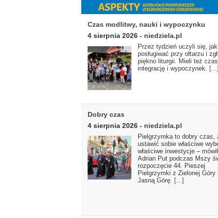
Czas modlitwy, nauki i wypoczynku
4 sierpnia 2026
-
niedziela.pl
Przez tydzień uczyli się, jak 
posługiwać przy ołtarzu i zgł
piękno liturgii. Mieli też cza
integrację i wypoczynek.
[...
Dobry czas
4 sierpnia 2026
-
niedziela.pl
Pielgrzymka to dobry czas,
ustawić sobie właściwe wybo
właściwe inwestycje – mówił
Adrian Put podczas Mszy ś
rozpoczęcie 44. Pieszej
Pielgrzymki z Zielonej Góry
Jasną Górę.
[...]