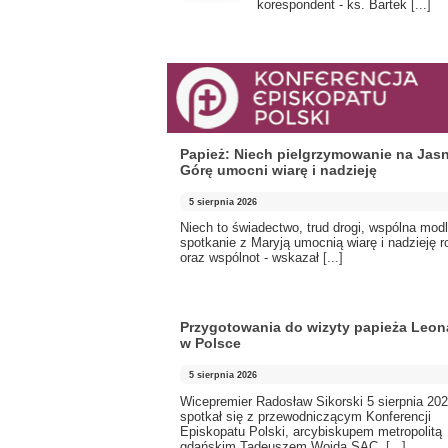
korespondent - ks. Bartek
[...]
Papież: Niech pielgrzymowanie na Jas
Górę umocni wiarę i nadzieję
5 sierpnia 2026
Niech to świadectwo, trud drogi, wspólna modl
spotkanie z Maryją umocnią wiarę i nadzieję r
oraz wspólnot - wskazał
[...]
Przygotowania do wizyty papieża Leon
w Polsce
5 sierpnia 2026
Wicepremier Radosław Sikorski 5 sierpnia 202
spotkał się z przewodniczącym Konferencji
Episkopatu Polski, arcybiskupem metropolitą
gdańskim Tadeuszem Wojdą SAC.
[...]