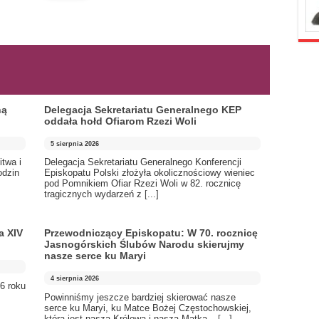
ną
Delegacja Sekretariatu Generalnego KEP
oddała hołd Ofiarom Rzezi Woli
5 sierpnia 2026
itwa i
Delegacja Sekretariatu Generalnego Konferencji
odzin
Episkopatu Polski złożyła okolicznościowy wieniec
pod Pomnikiem Ofiar Rzezi Woli w 82. rocznicę
tragicznych wydarzeń z
[...]
a XIV
Przewodniczący Episkopatu: W 70. rocznicę
Jasnogórskich Ślubów Narodu skierujmy
nasze serce ku Maryi
4 sierpnia 2026
6 roku
Powinniśmy jeszcze bardziej skierować nasze
serce ku Maryi, ku Matce Bożej Częstochowskiej,
która jest naszą Królową i naszą Matką –
[...]