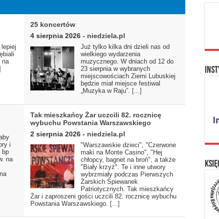
25 koncertów
4 sierpnia 2026
-
niedziela.pl
lepiej
Już tylko kilka dni dzieli nas od
ębiali
wielkiego wydarzenia
s na
muzycznego. W dniach od 12 do
]
23 sierpnia w wybranych
Inst
miejscowościach Ziemi Lubuskiej
będzie miał miejsce festiwal
„Muzyka w Raju”.
[...]
Tak mieszkańcy Żar uczcili 82. rocznicę
wybuchu Powstania Warszawskiego
2 sierpnia 2026
-
niedziela.pl
 aby
ry i
"Warszawskie dzieci", "Czerwone
 bp
maki na Monte Casino", "Hej
w. na
chłopcy, bagnet na broń", a także
Księ
"Biały krzyż". Te i inne utwory
 na
wybrzmiały podczas Pierwszych
Żarskich Śpiewanek
Patriotycznych. Tak mieszkańcy
Żar i zaproszeni gości uczcili 82. rocznicę wybuchu
Powstania Warszawskiego.
[...]