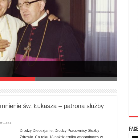
lonogórsko-Gorzowskiej
omnienie św. Łukasza – patrona służby
1,664
FAC
Drodzy Diecezjanie, Drodzy Pracownicy Służby
Zdrowia, Co roku 18 października wspominamy w