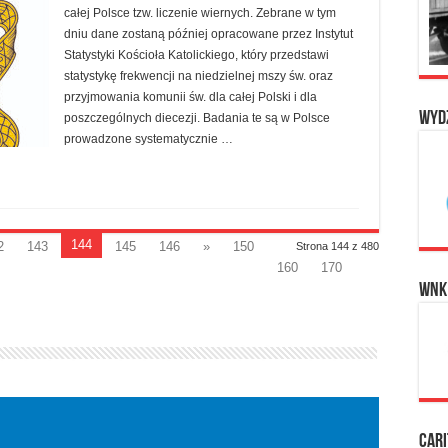
całej Polsce tzw. liczenie wiernych. Zebrane w tym
dniu dane zostaną później opracowane przez Instytut
Statystyki Kościoła Katolickiego, który przedstawi
statystykę frekwencji na niedzielnej mszy św. oraz
przyjmowania komunii św. dla całej Polski i dla
Wyd
poszczególnych diecezji. Badania te są w Polsce
prowadzone systematycznie …
144
2
143
145
146
»
150
Strona 144 z 480
160
170
WNK
Cari