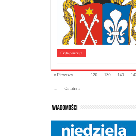
Czytaj więcej »
« Pierwszy
...
120
130
140
14
...
Ostatni »