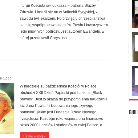
liturgii Kościoła św. Łukasza – patrona Służby
Zdrowia. Urodził się on w Antiochii Syryjskiej, z
zawodu był lekarzem. Po przyjęciu chrześcijaństwa
stał się współpracownikiem św. Pawła i towarzyszem
jego misyjnych podróży. Jest autorem Ewangelii, w
której przedstawił Chrystusa …
1,596
W niedzielę 16 października Kościół w Polsce
obchodzi XXII Dzień Papieski pod hasłem: „Blask
prawdy”. Jest to okazja do przypomnienia nauczania
św. Jana Pawła II i budowania jego „żywego
Bibl
pomnika”, jakim jest Fundacja Dzieło Nowego
Tysiąclecia. Każdego roku wspiera ona finansowo
około 2000 uczniów i studentów w całej Polsce, a …
Czytaj więcej »