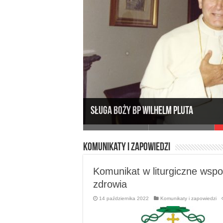
Komunikaty i zapowiedzi
I Synod Diecezji Zie
Komunikat w liturgiczne wsp
zdrowia
14 października 2022
Komunikaty i zapowiedzi