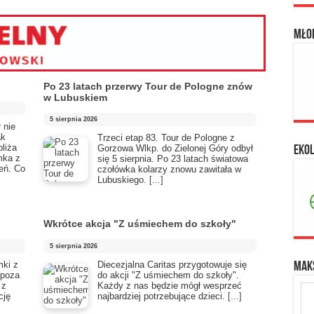
Mło
Po 23 latach przerwy Tour de Pologne znów
w Lubuskiem
5 sierpnia 2026
 nie
ak
Trzeci etap 83. Tour de Pologne z
liża
Gorzowa Wlkp. do Zielonej Góry odbył
Eko
mka z
się 5 sierpnia. Po 23 latach światowa
eń. Co
czołówka kolarzy znowu zawitała w
Lubuskiego.
[...]
Wkrótce akcja "Z uśmiechem do szkoły"
5 sierpnia 2026
mki z
Diecezjalna Caritas przygotowuje się
Maks
 poza
do akcji "Z uśmiechem do szkoły".
 z
Każdy z nas będzie mógł wesprzeć
cję
najbardziej potrzebujące dzieci.
[...]