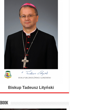
DA PACEM DOMINE IN DIEBUS NOSTRIS
Daj, Panie, pokój dniom naszym
Biskup Tadeusz Lityński
EBOOK