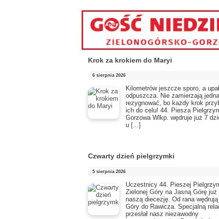
Krok za krokiem do Maryi
6 sierpnia 2026
Kilometrów jeszcze sporo, a upał
odpuszcza. Nie zamierzają jedn
rezygnować, bo każdy krok przyb
ich do celu! 44. Piesza Pielgrzy
Gorzowa Wlkp. wędruje już 7 dzi
u
[...]
Czwarty dzień pielgrzymki
5 sierpnia 2026
Uczestnicy 44. Pieszej Pielgrzy
Zielonej Góry na Jasną Górę już
naszą diecezję. Od rana wędrują
Góry do Rawicza. Specjalną rela
przesłał nasz niezawodny