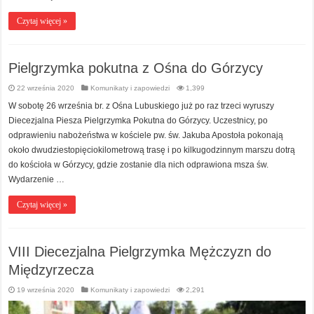
Czytaj więcej »
Pielgrzymka pokutna z Ośna do Górzycy
22 września 2020
Komunikaty i zapowiedzi
1,399
W sobotę 26 września br. z Ośna Lubuskiego już po raz trzeci wyruszy
Diecezjalna Piesza Pielgrzymka Pokutna do Górzycy. Uczestnicy, po
odprawieniu nabożeństwa w kościele pw. św. Jakuba Apostoła pokonają
około dwudziestopięciokilometrową trasę i po kilkugodzinnym marszu dotrą
do kościoła w Górzycy, gdzie zostanie dla nich odprawiona msza św.
Wydarzenie …
Czytaj więcej »
VIII Diecezjalna Pielgrzymka Mężczyzn do
Międzyrzecza
19 września 2020
Komunikaty i zapowiedzi
2,291