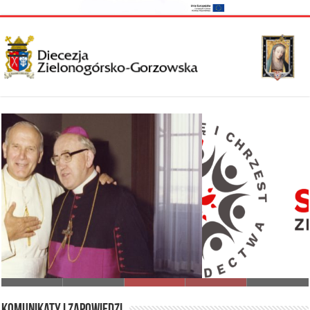
I Synod Diecezji Zielonogórsko-Gorzowskiej