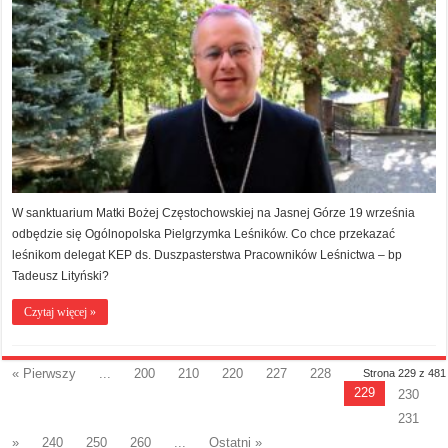
W sanktuarium Matki Bożej Częstochowskiej na Jasnej Górze 19 września
odbędzie się Ogólnopolska Pielgrzymka Leśników. Co chce przekazać
leśnikom delegat KEP ds. Duszpasterstwa Pracowników Leśnictwa – bp
Tadeusz Lityński?
Czytaj więcej »
« Pierwszy
...
200
210
220
227
228
Strona 229 z 481
229
230
231
»
240
250
260
...
Ostatni »