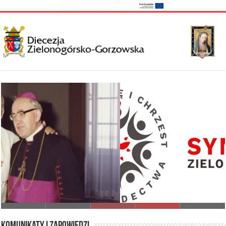
I Synod Diecezji Zielonogórsko-Gorzowskiej