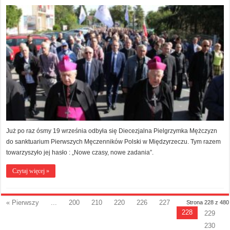
Już po raz ósmy 19 września odbyła się Diecezjalna Pielgrzymka Mężczyzn
do sanktuarium Pierwszych Męczenników Polski w Międzyrzeczu. Tym razem
towarzyszyło jej hasło : „Nowe czasy, nowe zadania”.
Czytaj więcej »
« Pierwszy
...
200
210
220
226
227
Strona 228 z 480
228
229
230