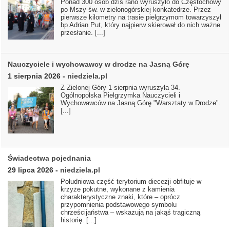
Ponad 300 osób dziś rano wyruszyło do Częstochowy
po Mszy św. w zielonogórskiej konkatedrze. Przez
pierwsze kilometry na trasie pielgrzymom towarzyszył
bp Adrian Put, który najpierw skierował do nich ważne
przesłanie.
[...]
Nauczyciele i wychowawcy w drodze na Jasną Górę
1 sierpnia 2026
-
niedziela.pl
Z Zielonej Góry 1 sierpnia wyruszyła 34.
Ogólnopolska Pielgrzymka Nauczycieli i
Wychowawców na Jasną Górę "Warsztaty w Drodze".
[...]
Świadectwa pojednania
29 lipca 2026
-
niedziela.pl
Południowa część terytorium diecezji obfituje w
krzyże pokutne, wykonane z kamienia
charakterystyczne znaki, które – oprócz
przypomnienia podstawowego symbolu
chrześcijaństwa – wskazują na jakąś tragiczną
historię.
[...]