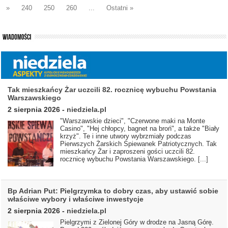
»
240
250
260
...
Ostatni »
Tak mieszkańcy Żar uczcili 82. rocznicę wybuchu Powstania
Warszawskiego
2 sierpnia 2026
-
niedziela.pl
"Warszawskie dzieci", "Czerwone maki na Monte
Casino", "Hej chłopcy, bagnet na broń", a także "Biały
krzyż". Te i inne utwory wybrzmiały podczas
Pierwszych Żarskich Śpiewanek Patriotycznych. Tak
mieszkańcy Żar i zaproszeni gości uczcili 82.
rocznicę wybuchu Powstania Warszawskiego.
[...]
Bp Adrian Put: Pielgrzymka to dobry czas, aby ustawić sobie
właściwe wybory i właściwe inwestycje
2 sierpnia 2026
-
niedziela.pl
Pielgrzymi z Zielonej Góry w drodze na Jasną Górę.