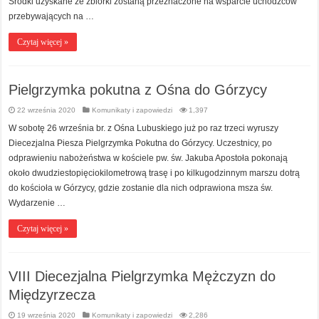
Środki uzyskane ze zbiórki zostaną przeznaczone na wsparcie uchodźców
przebywających na …
Czytaj więcej »
Pielgrzymka pokutna z Ośna do Górzycy
22 września 2020
Komunikaty i zapowiedzi
1,397
W sobotę 26 września br. z Ośna Lubuskiego już po raz trzeci wyruszy
Diecezjalna Piesza Pielgrzymka Pokutna do Górzycy. Uczestnicy, po
odprawieniu nabożeństwa w kościele pw. św. Jakuba Apostoła pokonają
około dwudziestopięciokilometrową trasę i po kilkugodzinnym marszu dotrą
do kościoła w Górzycy, gdzie zostanie dla nich odprawiona msza św.
Wydarzenie …
Czytaj więcej »
VIII Diecezjalna Pielgrzymka Mężczyzn do
Międzyrzecza
19 września 2020
Komunikaty i zapowiedzi
2,286