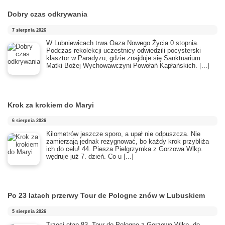
Dobry czas odkrywania
7 sierpnia 2026
​W Lubniewicach trwa Oaza Nowego Życia 0 stopnia.
Podczas rekolekcji uczestnicy odwiedzili pocysterski
klasztor w Paradyżu, gdzie znajduje się Sanktuarium
Matki Bożej Wychowawczyni Powołań Kapłańskich.
[...]
Krok za krokiem do Maryi
6 sierpnia 2026
Kilometrów jeszcze sporo, a upał nie odpuszcza. Nie
zamierzają jednak rezygnować, bo każdy krok przybliża
ich do celu! 44. Piesza Pielgrzymka z Gorzowa Wlkp.
wędruje już 7. dzień. Co u
[...]
Po 23 latach przerwy Tour de Pologne znów w Lubuskiem
5 sierpnia 2026
Trzeci etap 83. Tour de Pologne z Gorzowa Wlkp. do