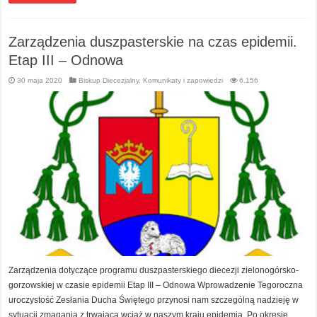
Zarządzenia duszpasterskie na czas epidemii.
Etap III – Odnowa
30 maja 2020
Biskup Diecezjalny
,
Komunikaty i zapowiedzi
6,156
Zarządzenia dotyczące programu duszpasterskiego diecezji zielonogórsko-
gorzowskiej w czasie epidemii Etap III – Odnowa Wprowadzenie Tegoroczna
uroczystość Zesłania Ducha Świętego przynosi nam szczególną nadzieję w
sytuacji zmagania z trwającą wciąż w naszym kraju epidemią. Po okresie