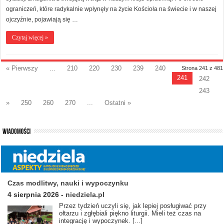
ograniczeń, które radykalnie wpłynęły na życie Kościoła na świecie i w naszej
ojczyźnie, pojawiają się …
Czytaj więcej »
« Pierwszy
...
210
220
230
239
240
Strona 241 z 481
241
242
243
»
250
260
270
...
Ostatni »
Czas modlitwy, nauki i wypoczynku
4 sierpnia 2026
-
niedziela.pl
Przez tydzień uczyli się, jak lepiej posługiwać przy
ołtarzu i zgłębiali piękno liturgii. Mieli też czas na
integrację i wypoczynek.
[...]