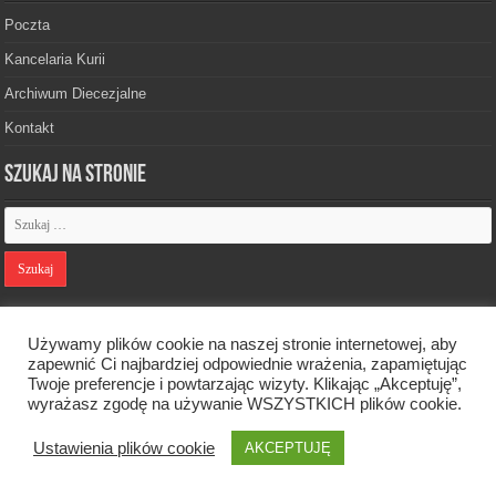
Poczta
Kancelaria Kurii
Archiwum Diecezjalne
Kontakt
Szukaj na stronie
Polityka prywatności
Używamy plików cookie na naszej stronie internetowej, aby
zapewnić Ci najbardziej odpowiednie wrażenia, zapamiętując
Twoje preferencje i powtarzając wizyty. Klikając „Akceptuję”,
Designed by
Webdawid
wyrażasz zgodę na używanie WSZYSTKICH plików cookie.
Ustawienia plików cookie
AKCEPTUJĘ
Oficjalna strona Diecezji Zielonogórsko-Gorzowskiej. © 2026. Wszelkie
prawa zastrzeżone.