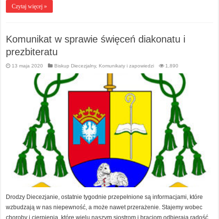
Czytaj więcej »
Komunikat w sprawie święceń diakonatu i
prezbiteratu
13 maja 2020
Biskup Diecezjalny
,
Komunikaty i zapowiedzi
1,890
Drodzy Diecezjanie, ostatnie tygodnie przepełnione są informacjami, które
wzbudzają w nas niepewność, a może nawet przerażenie. Stajemy wobec
choroby i cierpienia, które wielu naszym siostrom i braciom odbierają radość