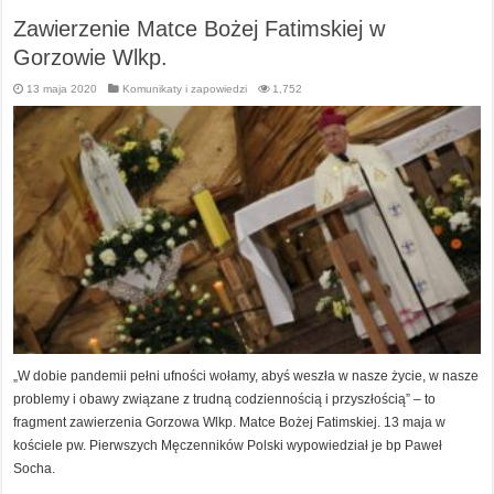
Zawierzenie Matce Bożej Fatimskiej w
Gorzowie Wlkp.
13 maja 2020
Komunikaty i zapowiedzi
1,752
„W dobie pandemii pełni ufności wołamy, abyś weszła w nasze życie, w nasze
problemy i obawy związane z trudną codziennością i przyszłością” – to
fragment zawierzenia Gorzowa Wlkp. Matce Bożej Fatimskiej. 13 maja w
kościele pw. Pierwszych Męczenników Polski wypowiedział je bp Paweł
Socha.