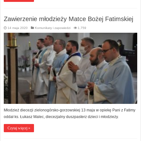
Zawierzenie młodzieży Matce Bożej Fatimskiej
14 maja 2020
Komunikaty i zapowiedzi
1,759
Młodzież diecezji zielonogórsko-gorzowskiej 13 maja w opiekę Pani z Fatimy
oddał ks. Łukasz Malec, diecezjalny duszpasterz dzieci i młodzieży.
Czytaj więcej »