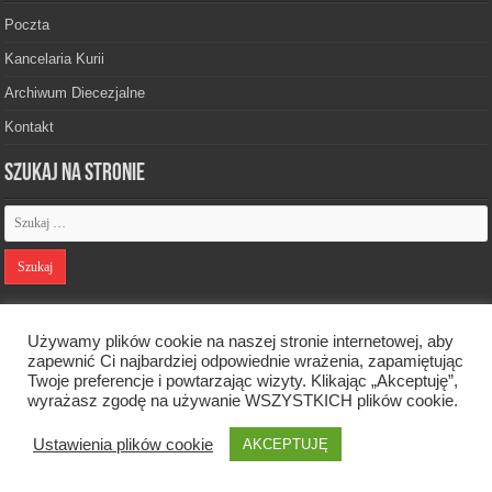
Poczta
Kancelaria Kurii
Archiwum Diecezjalne
Kontakt
Szukaj na stronie
Polityka prywatności
Używamy plików cookie na naszej stronie internetowej, aby
zapewnić Ci najbardziej odpowiednie wrażenia, zapamiętując
Twoje preferencje i powtarzając wizyty. Klikając „Akceptuję”,
Designed by
Webdawid
wyrażasz zgodę na używanie WSZYSTKICH plików cookie.
Ustawienia plików cookie
AKCEPTUJĘ
Oficjalna strona Diecezji Zielonogórsko-Gorzowskiej. © 2026. Wszelkie
prawa zastrzeżone.