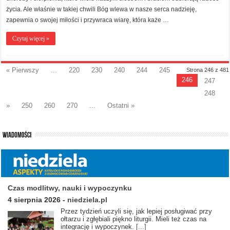
życia. Ale właśnie w takiej chwili Bóg wlewa w nasze serca nadzieję,
zapewnia o swojej miłości i przywraca wiarę, która każe …
Czytaj więcej »
« Pierwszy
...
220
230
240
244
245
Strona 246 z 481
246
247
248
»
250
260
270
...
Ostatni »
Czas modlitwy, nauki i wypoczynku
4 sierpnia 2026
-
niedziela.pl
Przez tydzień uczyli się, jak lepiej posługiwać przy
ołtarzu i zgłębiali piękno liturgii. Mieli też czas na
integrację i wypoczynek.
[...]