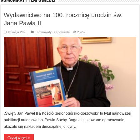
Komunikaty i zapowiedzi
I Synod Diecezji Zielonogórsko-Gorzowskiej
Wydawnictwo na 100. rocznicę urodzin św.
Jana Pawła II
15 maja 2020
Komunikaty i zapowiedzi
2,452
„Święty Jan Paweł II a Kościół zielonogórsko-gorzowski” to tytuł najnowszej
publikacji autorstwa bp. Pawła Sochy. Bogato ilustrowane opracowanie
ukazało się nakładem diecezjalnej oficyny.
Czytaj więcej »