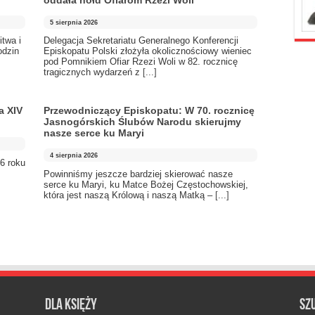
oddała hołd Ofiarom Rzezi Woli
5 sierpnia 2026
itwa i
Delegacja Sekretariatu Generalnego Konferencji
odzin
Episkopatu Polski złożyła okolicznościowy wieniec
pod Pomnikiem Ofiar Rzezi Woli w 82. rocznicę
tragicznych wydarzeń z
[...]
a XIV
Przewodniczący Episkopatu: W 70. rocznicę
Jasnogórskich Ślubów Narodu skierujmy
nasze serce ku Maryi
4 sierpnia 2026
6 roku
Powinniśmy jeszcze bardziej skierować nasze
serce ku Maryi, ku Matce Bożej Częstochowskiej,
która jest naszą Królową i naszą Matką –
[...]
Dla księży
Sz