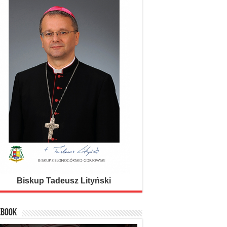
Zielonogórsko-Gorzowskiej
Biskup Tadeusz Lityński
EBOOK