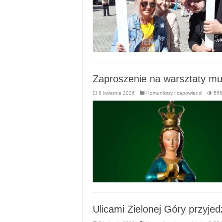
Zaproszenie na warsztaty m
8 kwietnia 2026
Komunikaty i zapowiedzi
56
Ulicami Zielonej Góry przyjed