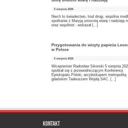
Górę umocni wiarę i nadzieję
5 sierpnia 2026
Niech to świadectwo, trud drogi, wspólna modl
spotkanie z Maryją umocnią wiarę i nadzieję r
oraz wspólnot - wskazał
[...]
Przygotowania do wizyty papieża Leon
w Polsce
5 sierpnia 2026
Wicepremier Radosław Sikorski 5 sierpnia 202
spotkał się z przewodniczącym Konferencji
Episkopatu Polski, arcybiskupem metropolitą
gdańskim Tadeuszem Wojdą SAC.
[...]
Kontakt