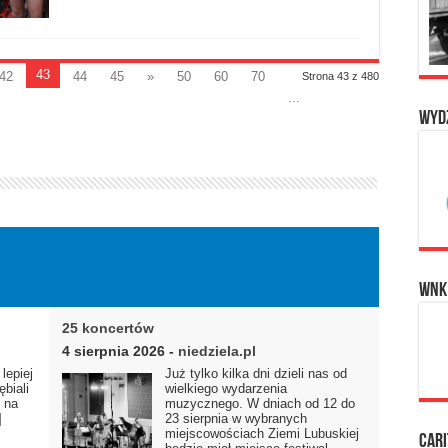
43
42
44
45
»
50
60
70
Strona 43 z 480
...
Wyd
WNK
25 koncertów
4 sierpnia 2026
-
niedziela.pl
lepiej
Już tylko kilka dni dzieli nas od
ębiali
wielkiego wydarzenia
s na
muzycznego. W dniach od 12 do
]
23 sierpnia w wybranych
miejscowościach Ziemi Lubuskiej
Cari