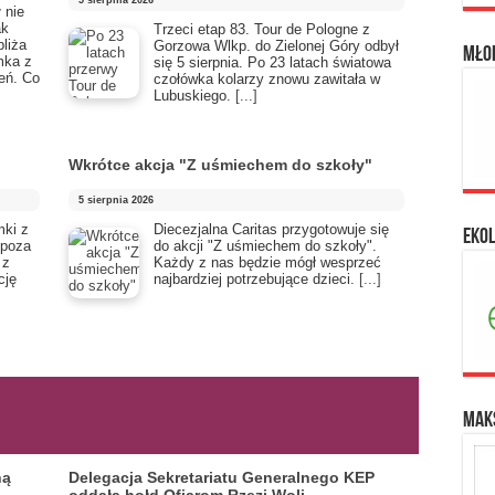
5 sierpnia 2026
 nie
ak
Trzeci etap 83. Tour de Pologne z
liża
Gorzowa Wlkp. do Zielonej Góry odbył
Mło
mka z
się 5 sierpnia. Po 23 latach światowa
eń. Co
czołówka kolarzy znowu zawitała w
Lubuskiego.
[...]
Wkrótce akcja "Z uśmiechem do szkoły"
5 sierpnia 2026
mki z
Diecezjalna Caritas przygotowuje się
Eko
 poza
do akcji "Z uśmiechem do szkoły".
 z
Każdy z nas będzie mógł wesprzeć
cję
najbardziej potrzebujące dzieci.
[...]
Maks
ną
Delegacja Sekretariatu Generalnego KEP