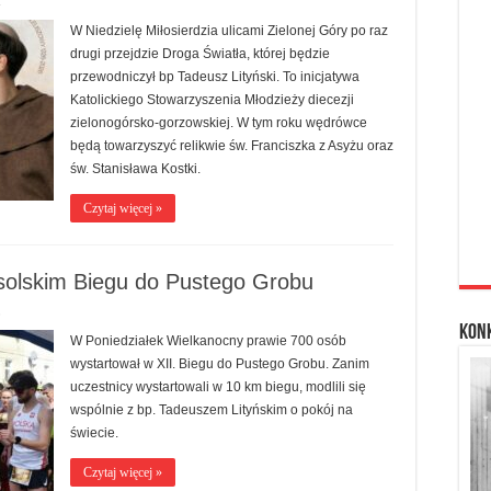
4
W Niedzielę Miłosierdzia ulicami Zielonej Góry po raz
drugi przejdzie Droga Światła, której będzie
przewodniczył bp Tadeusz Lityński. To inicjatywa
Katolickiego Stowarzyszenia Młodzieży diecezji
zielonogórsko-gorzowskiej. W tym roku wędrówce
będą towarzyszyć relikwie św. Franciszka z Asyżu oraz
św. Stanisława Kostki.
Czytaj więcej »
solskim Biegu do Pustego Grobu
8
Kon
W Poniedziałek Wielkanocny prawie 700 osób
wystartował w XII. Biegu do Pustego Grobu. Zanim
uczestnicy wystartowali w 10 km biegu, modlili się
wspólnie z bp. Tadeuszem Lityńskim o pokój na
świecie.
Czytaj więcej »