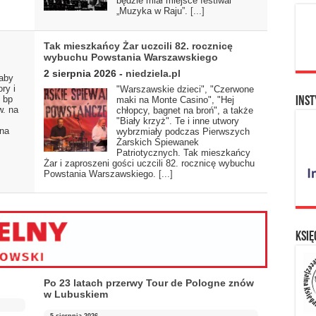
będzie miał miejsce festiwal
„Muzyka w Raju”.
[...]
Tak mieszkańcy Żar uczcili 82. rocznicę
wybuchu Powstania Warszawskiego
2 sierpnia 2026
-
niedziela.pl
 aby
ry i
"Warszawskie dzieci", "Czerwone
 bp
maki na Monte Casino", "Hej
Inst
w. na
chłopcy, bagnet na broń", a także
"Biały krzyż". Te i inne utwory
 na
wybrzmiały podczas Pierwszych
Żarskich Śpiewanek
Patriotycznych. Tak mieszkańcy
Żar i zaproszeni gości uczcili 82. rocznicę wybuchu
Powstania Warszawskiego.
[...]
Księ
Po 23 latach przerwy Tour de Pologne znów
w Lubuskiem