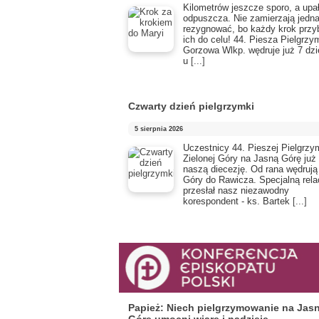
Kilometrów jeszcze sporo, a upał
odpuszcza. Nie zamierzają jedn
rezygnować, bo każdy krok przyb
ich do celu! 44. Piesza Pielgrzy
Gorzowa Wlkp. wędruje już 7 dzi
u
[...]
Czwarty dzień pielgrzymki
5 sierpnia 2026
Uczestnicy 44. Pieszej Pielgrzy
Zielonej Góry na Jasną Górę już
naszą diecezję. Od rana wędrują
Góry do Rawicza. Specjalną rela
przesłał nasz niezawodny
korespondent - ks. Bartek
[...]
Papież: Niech pielgrzymowanie na Jas