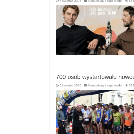
7 kwietnia 2026
Komunikaty i zapowiedzi
55
700 osób wystartowało nowo
6 kwietnia 2026
Komunikaty i zapowiedzi
52