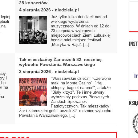
25 koncertów
4 sierpnia 2026
-
niedziela.pl
lepiej
Już tylko kilka dni dzieli nas od
ębiali
wielkiego wydarzenia
s na
muzycznego. W dniach od 12 do
]
23 sierpnia w wybranych
miejscowościach Ziemi Lubuskiej
będzie miał miejsce festiwal
Inst
„Muzyka w Raju”.
[...]
Tak mieszkańcy Żar uczcili 82. rocznicę
wybuchu Powstania Warszawskiego
2 sierpnia 2026
-
niedziela.pl
 aby
ry i
"Warszawskie dzieci", "Czerwone
 bp
maki na Monte Casino", "Hej
w. na
chłopcy, bagnet na broń", a także
"Biały krzyż". Te i inne utwory
 na
wybrzmiały podczas Pierwszych
Żarskich Śpiewanek
Księ
Patriotycznych. Tak mieszkańcy
Żar i zaproszeni gości uczcili 82. rocznicę wybuchu
Powstania Warszawskiego.
[...]