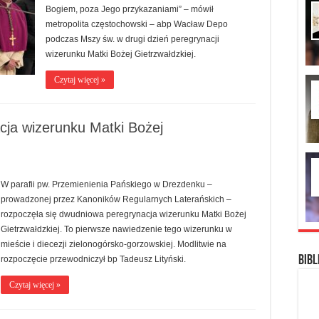
Bogiem, poza Jego przykazaniami” – mówił
metropolita częstochowski – abp Wacław Depo
podczas Mszy św. w drugi dzień peregrynacji
wizerunku Matki Bożej Gietrzwałdzkiej.
Czytaj więcej »
ja wizerunku Matki Bożej
W parafii pw. Przemienienia Pańskiego w Drezdenku –
prowadzonej przez Kanoników Regularnych Laterańskich –
rozpoczęła się dwudniowa peregrynacja wizerunku Matki Bożej
Gietrzwałdzkiej. To pierwsze nawiedzenie tego wizerunku w
mieście i diecezji zielonogórsko-gorzowskiej. Modlitwie na
Bibl
rozpoczęcie przewodniczył bp Tadeusz Lityński.
Czytaj więcej »