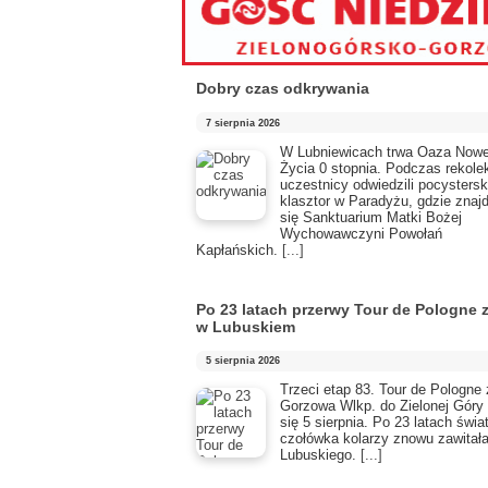
Dobry czas odkrywania
7 sierpnia 2026
​W Lubniewicach trwa Oaza Now
Życia 0 stopnia. Podczas rekolek
uczestnicy odwiedzili pocystersk
klasztor w Paradyżu, gdzie znaj
się Sanktuarium Matki Bożej
Wychowawczyni Powołań
Kapłańskich.
[...]
Po 23 latach przerwy Tour de Pologne
w Lubuskiem
5 sierpnia 2026
Trzeci etap 83. Tour de Pologne 
Gorzowa Wlkp. do Zielonej Góry
się 5 sierpnia. Po 23 latach świ
czołówka kolarzy znowu zawitał
Lubuskiego.
[...]