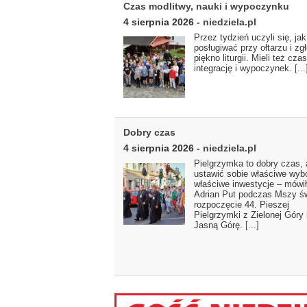
Czas modlitwy, nauki i wypoczynku
4 sierpnia 2026
-
niedziela.pl
Przez tydzień uczyli się, jak 
posługiwać przy ołtarzu i zgł
piękno liturgii. Mieli też cza
integrację i wypoczynek.
[...
Dobry czas
4 sierpnia 2026
-
niedziela.pl
Pielgrzymka to dobry czas,
ustawić sobie właściwe wybo
właściwe inwestycje – mówił
Adrian Put podczas Mszy ś
rozpoczęcie 44. Pieszej
Pielgrzymki z Zielonej Góry
Jasną Górę.
[...]