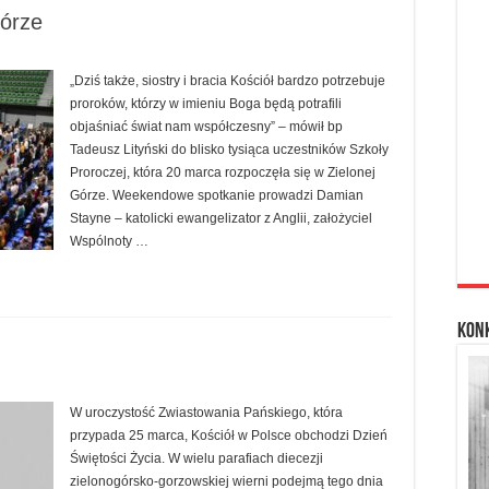
Górze
„Dziś także, siostry i bracia Kościół bardzo potrzebuje
proroków, którzy w imieniu Boga będą potrafili
objaśniać świat nam współczesny” – mówił bp
Tadeusz Lityński do blisko tysiąca uczestników Szkoły
Proroczej, która 20 marca rozpoczęła się w Zielonej
Górze. Weekendowe spotkanie prowadzi Damian
Stayne – katolicki ewangelizator z Anglii, założyciel
Wspólnoty …
Kon
W uroczystość Zwiastowania Pańskiego, która
przypada 25 marca, Kościół w Polsce obchodzi Dzień
Świętości Życia. W wielu parafiach diecezji
zielonogórsko-gorzowskiej wierni podejmą tego dnia