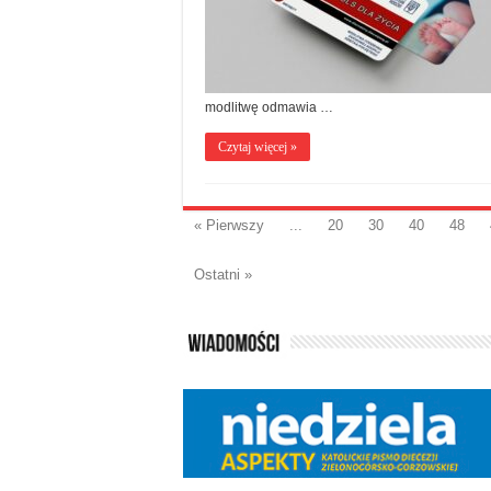
modlitwę odmawia …
Czytaj więcej »
« Pierwszy
...
20
30
40
48
Ostatni »