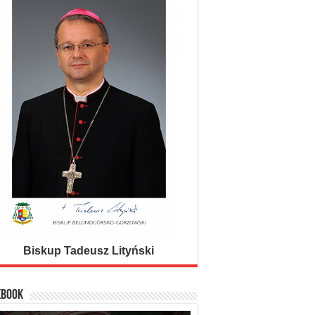
DA PACEM DOMINE IN DIEBUS NOSTRIS
Daj, Panie, pokój dniom naszym
Biskup Tadeusz Lityński
EBOOK