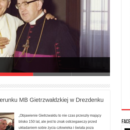
d Diecezji Zielonogórsko-Gorzowskiej
zerunku MB Gietrzwałdzkiej w Drezdenku
„Objawienie Gietrzwałdu to nie czas przeszły mający
FAC
blisko 150 lat, ale jest to znak ostrzegawczy przed
układaniem sobie życia człowieka i świata poza