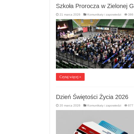
Szkoła Prorocza w Zielonej 
21 marca 2026
Komunikaty i zapowiedzi
386
Czytaj więcej »
Dzień Świętości Życia 2026
20 marca 2026
Komunikaty i zapowiedzi
877