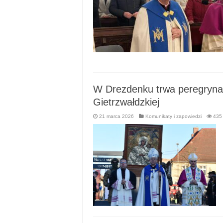
W Drezdenku trwa peregrynac
Gietrzwałdzkiej
21 marca 2026
Komunikaty i zapowiedzi
435