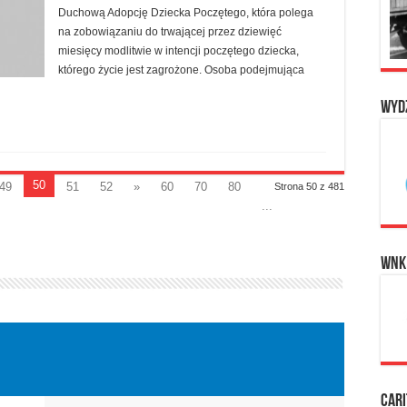
Duchową Adopcję Dziecka Poczętego, która polega
na zobowiązaniu do trwającej przez dziewięć
miesięcy modlitwie w intencji poczętego dziecka,
którego życie jest zagrożone. Osoba podejmująca
Wyd
50
49
51
52
»
60
70
80
Strona 50 z 481
...
WNK
Cari