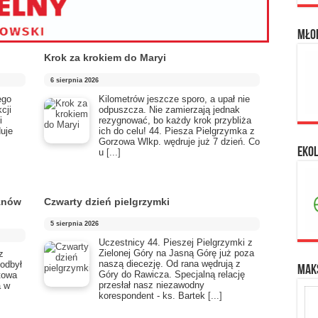
Mło
Krok za krokiem do Maryi
6 sierpnia 2026
ego
Kilometrów jeszcze sporo, a upał nie
cji
odpuszcza. Nie zamierzają jednak
i
rezygnować, bo każdy krok przybliża
duje
ich do celu! 44. Piesza Pielgrzymka z
Gorzowa Wlkp. wędruje już 7 dzień. Co
Eko
u
[...]
 znów
Czwarty dzień pielgrzymki
5 sierpnia 2026
Uczestnicy 44. Pieszej Pielgrzymki z
Zielonej Góry na Jasną Górę już poza
z
naszą diecezję. Od rana wędrują z
 odbył
Maks
Góry do Rawicza. Specjalną relację
atowa
przesłał nasz niezawodny
a w
korespondent - ks. Bartek
[...]