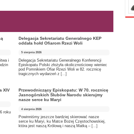
ną
Delegacja Sekretariatu Generalnego KEP
oddała hołd Ofiarom Rzezi Woli
5 sierpnia 2026
itwa i
Delegacja Sekretariatu Generalnego Konferencji
odzin
Episkopatu Polski złożyła okolicznościowy wieniec
pod Pomnikiem Ofiar Rzezi Woli w 82. rocznicę
tragicznych wydarzeń z
[...]
a XIV
Przewodniczący Episkopatu: W 70. rocznicę
Jasnogórskich Ślubów Narodu skierujmy
nasze serce ku Maryi
4 sierpnia 2026
6 roku
Powinniśmy jeszcze bardziej skierować nasze
serce ku Maryi, ku Matce Bożej Częstochowskiej,
która jest naszą Królową i naszą Matką –
[...]