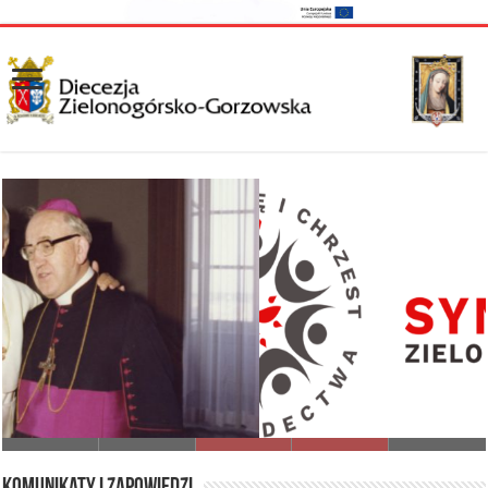
I Synod Diecezji Zielonogórsko-Gorzowskiej