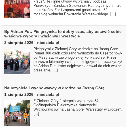
krzyż". Te i inne utwory wybrzmiały podczas
Pierwszych Żarskich Śpiewanek Patriotycznych. Tak
mieszkańcy Żar i zaproszeni gości uczcili 82.
rocznicę wybuchu Powstania Warszawskiego.
[...]
Bp Adrian Put: Pielgrzymka to dobry czas, aby ustawić sobie
właściwe wybory i właściwe inwestycje
2 sierpnia 2026
-
niedziela.pl
Pielgrzymi z Zielonej Góry w drodze na Jasną Górę.
Ponad 300 osób dziś rano wyruszyło do Częstochowy
po Mszy św. w zielonogórskiej konkatedrze. Przez
pierwsze kilometry na trasie pielgrzymom towarzyszył
bp Adrian Put, który najpierw skierował do nich ważne
przesłanie.
[...]
Nauczyciele i wychowawcy w drodze na Jasną Górę
1 sierpnia 2026
-
niedziela.pl
Z Zielonej Góry 1 sierpnia wyruszyła 34.
Ogólnopolska Pielgrzymka Nauczycieli i
Wychowawców na Jasną Górę "Warsztaty w Drodze".
[...]