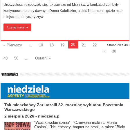
Uroczystości rozpoczęły się, jak zawsze od Mszy św. w konkatedrze i były
kontynuowane przy dawnym Domu Katolickim, a dziś filharmonii, gdzie miał
miejsce patriotyczny zryw.
Czytaj więcej »
20
« Pierwszy
...
10
18
19
21
22
Strona 20 z 480
»
30
40
50
...
Ostatni »
Tak mieszkańcy Żar uczcili 82. rocznicę wybuchu Powstania
Warszawskiego
2 sierpnia 2026
-
niedziela.pl
"Warszawskie dzieci", "Czerwone maki na Monte
Casino", "Hej chłopcy, bagnet na broń", a także "Biały