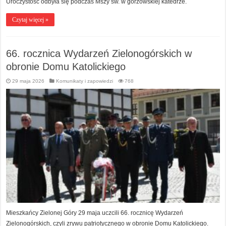
Uroczystość odbyła się podczas Mszy św. w gorzowskiej katedrze.
Czytaj więcej »
66. rocznica Wydarzeń Zielonogórskich w
obronie Domu Katolickiego
29 maja 2026
Komunikaty i zapowiedzi
768
Mieszkańcy Zielonej Góry 29 maja uczcili 66. rocznicę Wydarzeń
Zielonogórskich, czyli zrywu patriotycznego w obronie Domu Katolickiego.