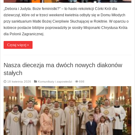
„Debora i Judyta. Boże feministki?” – to hasło rekolekcji Córki Król dla
dziewcząt, które od w trzeci weekend kwietnia odbyły się w Domu Młodych
przy sanktuarium Matki Bożej Cierpliwie Słuchającej w Rokitnie. W oparciu o
kobiece postacie biblijne poprowadziły je siostry Misjonarki Chrystusa Króla
dla Polonii Zagranicznej.
Czytaj więcej »
Nasza diecezja ma dwóch nowych diakonów
stałych
18 kwietnia 2026
Komunikaty i zapowiedzi
698