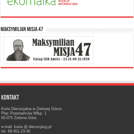
Maksymilian Misja 47
Kontakt
Kuria Diecezjalna w Zielonej Górze
Plac Powstańców Wlkp. 1
65-075 Zielona Góra
e-mail: kuria @ diecezjazg.pl
tel. 68-451-23-30