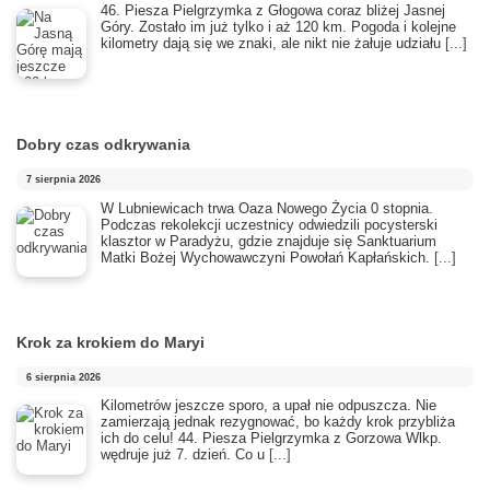
46. Piesza Pielgrzymka z Głogowa coraz bliżej Jasnej
Góry. Zostało im już tylko i aż 120 km. Pogoda i kolejne
kilometry dają się we znaki, ale nikt nie żałuje udziału
[...]
Dobry czas odkrywania
7 sierpnia 2026
​W Lubniewicach trwa Oaza Nowego Życia 0 stopnia.
Podczas rekolekcji uczestnicy odwiedzili pocysterski
klasztor w Paradyżu, gdzie znajduje się Sanktuarium
Matki Bożej Wychowawczyni Powołań Kapłańskich.
[...]
Krok za krokiem do Maryi
6 sierpnia 2026
Kilometrów jeszcze sporo, a upał nie odpuszcza. Nie
zamierzają jednak rezygnować, bo każdy krok przybliża
ich do celu! 44. Piesza Pielgrzymka z Gorzowa Wlkp.
wędruje już 7. dzień. Co u
[...]