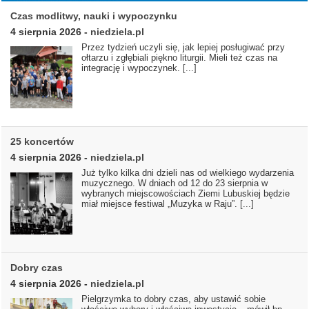
Czas modlitwy, nauki i wypoczynku
4 sierpnia 2026
-
niedziela.pl
Przez tydzień uczyli się, jak lepiej posługiwać przy
ołtarzu i zgłębiali piękno liturgii. Mieli też czas na
integrację i wypoczynek.
[...]
25 koncertów
4 sierpnia 2026
-
niedziela.pl
Już tylko kilka dni dzieli nas od wielkiego wydarzenia
muzycznego. W dniach od 12 do 23 sierpnia w
wybranych miejscowościach Ziemi Lubuskiej będzie
miał miejsce festiwal „Muzyka w Raju”.
[...]
Dobry czas
4 sierpnia 2026
-
niedziela.pl
Pielgrzymka to dobry czas, aby ustawić sobie