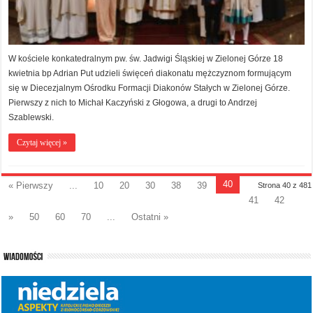
W kościele konkatedralnym pw. św. Jadwigi Śląskiej w Zielonej Górze 18
kwietnia bp Adrian Put udzieli święceń diakonatu mężczyznom formującym
się w Diecezjalnym Ośrodku Formacji Diakonów Stałych w Zielonej Górze.
Pierwszy z nich to Michał Kaczyński z Głogowa, a drugi to Andrzej
Szablewski.
Czytaj więcej »
40
« Pierwszy
...
10
20
30
38
39
Strona 40 z 481
41
42
»
50
60
70
...
Ostatni »