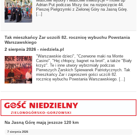
właściwe wybory i właściwe inwestycje – mówił bp
Adrian Put podczas Mszy św. na rozpoczęcie 44.
Pieszej Pielgrzymki z Zielonej Góry na Jasną Górę.
[...]
Tak mieszkańcy Żar uczcili 82. rocznicę wybuchu Powstania
Warszawskiego
2 sierpnia 2026
-
niedziela.pl
"Warszawskie dzieci", "Czerwone maki na Monte
Casino", "Hej chłopcy, bagnet na broń", a także "Biały
krzyż". Te i inne utwory wybrzmiały podczas
Pierwszych Żarskich Śpiewanek Patriotycznych. Tak
mieszkańcy Żar i zaproszeni gości uczcili 82.
rocznicę wybuchu Powstania Warszawskiego.
[...]
Na Jasną Górę mają jeszcze 120 km
7 sierpnia 2026