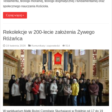
Testamentu, teologii moralnej, teologii dogmatycznej i fundamentalnej oraz
społecznego nauczania Kościoła.
Czytaj więcej »
Rekolekcje w 200-lecie założenia Żywego
Różańca
19 kwietnia 2026
Komunikaty i zapowiedzi
514
W sanktuarium Matki Bożej Cierpliwie Słuchającej w Rokitnie od 17 do 19