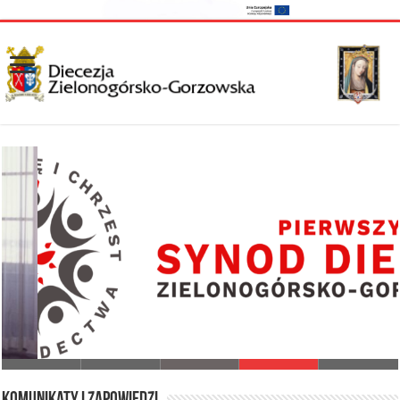
I Synod Diecezji Zielonogórsko-Gorzowskiej