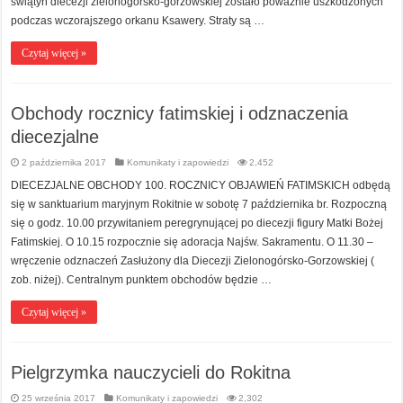
świątyń diecezji zielonogórsko-gorzowskiej zostało poważnie uszkodzonych
podczas wczorajszego orkanu Ksawery. Straty są …
Czytaj więcej »
Obchody rocznicy fatimskiej i odznaczenia
diecezjalne
2 października 2017
Komunikaty i zapowiedzi
2,452
DIECEZJALNE OBCHODY 100. ROCZNICY OBJAWIEŃ FATIMSKICH odbędą
się w sanktuarium maryjnym Rokitnie w sobotę 7 października br. Rozpoczną
się o godz. 10.00 przywitaniem peregrynującej po diecezji figury Matki Bożej
Fatimskiej. O 10.15 rozpocznie się adoracja Najśw. Sakramentu. O 11.30 –
wręczenie odznaczeń Zasłużony dla Diecezji Zielonogórsko-Gorzowskiej (
zob. niżej). Centralnym punktem obchodów będzie …
Czytaj więcej »
Pielgrzymka nauczycieli do Rokitna
25 września 2017
Komunikaty i zapowiedzi
2,302