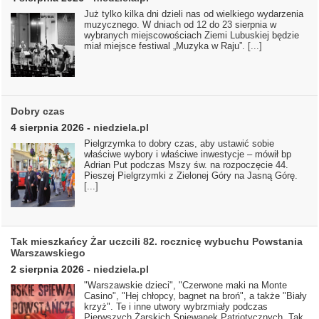
Już tylko kilka dni dzieli nas od wielkiego wydarzenia
muzycznego. W dniach od 12 do 23 sierpnia w
wybranych miejscowościach Ziemi Lubuskiej będzie
miał miejsce festiwal „Muzyka w Raju”.
[...]
Dobry czas
4 sierpnia 2026
-
niedziela.pl
Pielgrzymka to dobry czas, aby ustawić sobie
właściwe wybory i właściwe inwestycje – mówił bp
Adrian Put podczas Mszy św. na rozpoczęcie 44.
Pieszej Pielgrzymki z Zielonej Góry na Jasną Górę.
[...]
Tak mieszkańcy Żar uczcili 82. rocznicę wybuchu Powstania
Warszawskiego
2 sierpnia 2026
-
niedziela.pl
"Warszawskie dzieci", "Czerwone maki na Monte
Casino", "Hej chłopcy, bagnet na broń", a także "Biały
krzyż". Te i inne utwory wybrzmiały podczas
Pierwszych Żarskich Śpiewanek Patriotycznych. Tak