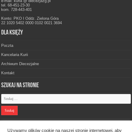
e-mail: kuria @ diecezjazg.pl
tel. 68-451-23-30
kom. 728-443-401
Konto: PKO I Oddz. Zielona Góra
22 1020 5402 0000 0102 0021 3694
Dla księży
Poczta
Kancelaria Kurii
Archiwum Diecezjalne
Kontakt
Szukaj na stronie
Polityka prywatności
Używamy plików cookie na naszej stronie internetowej, aby