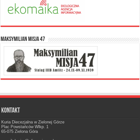
Maksymilian Misja 47
Kontakt
Kuria Diecezjalna w Zielonej Górze
Plac Powstańców Wlkp. 1
65-075 Zielona Góra