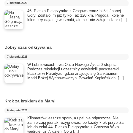
7 sierpnia 2026
46. Piesza Pielgrzymka z Głogowa coraz bliżej Jasnej
Góry. Zostało im już tylko i aż 120 km. Pogoda i kolejne
kilometry dają się we znaki, ale nikt nie żałuje udziału
[...]
Dobry czas odkrywania
7 sierpnia 2026
​W Lubniewicach trwa Oaza Nowego Życia 0 stopnia.
Podczas rekolekcji uczestnicy odwiedzili pocysterski
klasztor w Paradyżu, gdzie znajduje się Sanktuarium
Matki Bożej Wychowawczyni Powołań Kapłańskich.
[...]
Krok za krokiem do Maryi
6 sierpnia 2026
Kilometrów jeszcze sporo, a upał nie odpuszcza. Nie
zamierzają jednak rezygnować, bo każdy krok przybliża
ich do celu! 44. Piesza Pielgrzymka z Gorzowa Wlkp.
wędruje już 7. dzień. Co u
[...]