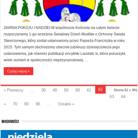
ZIARNA POKOJU I NADZIEI W wspólnocie Kościoła na całym świecie
rozpoczynamy 1-go września Światowy Dzień Modlitw o Ochronę Świata
Stworzonego, który został ustanowiony przez Papieża Franciszka w roku
2015. Tym samym obchodzimy obecnie jubileusz dziesięciolecia jego
ustanowienia, jak również publikacji encykliki Laudato si, która poruszyła
wiele sumień w społeczności międzynarodowej. …
Czytaj więcej »
62
« Pierwszy
...
30
40
50
60
61
Strona 62 z 481
63
64
»
70
80
90
...
Ostatni »