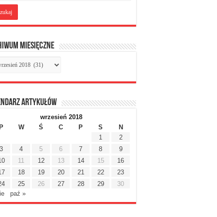
hiwum miesięczne
chiwum
sięczne
endarz artykułów
wrzesień 2018
P
W
Ś
C
P
S
N
1
2
3
4
5
6
7
8
9
10
11
12
13
14
15
16
17
18
19
20
21
22
23
24
25
26
27
28
29
30
ie
paź »