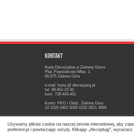
Kontakt
Kuria Diecezjalna w Zielonej Górze
Plac Powstańców Wlkp. 1
65-075 Zielona Góra
e-mail: kuria @ diecezjazg.pl
tel. 68-451-23-30
kom. 728-443-401
Konto: PKO I Oddz. Zielona Góra
22 1020 5402 0000 0102 0021 3694
Używamy plików cookie na naszej stronie internetowej, aby zape
Oficjalna strona Diecezji Zielonogórsko-Gorzow
preferencje i powtarzając wizyty. Klikając „Akceptuję”, wyraż