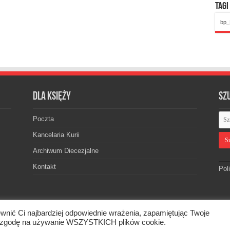
Tagi
bp_
Dla księży
Sz
Poczta
Kancelaria Kurii
Archiwum Diecezjalne
Kontakt
Pol
wnić Ci najbardziej odpowiednie wrażenia, zapamiętując Twoje
skiej. © 2026. Wszelkie prawa zastrzeżone.
asz zgodę na używanie WSZYSTKICH plików cookie.