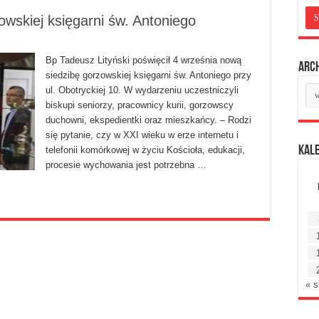
owskiej księgarni św. Antoniego
Bp Tadeusz Lityński poświęcił 4 września nową
Arc
siedzibę gorzowskiej księgarni św. Antoniego przy
Ar
ul. Obotryckiej 10. W wydarzeniu uczestniczyli
mie
biskupi seniorzy, pracownicy kurii, gorzowscy
duchowni, ekspedientki oraz mieszkańcy. – Rodzi
się pytanie, czy w XXI wieku w erze internetu i
Kal
telefonii komórkowej w życiu Kościoła, edukacji,
procesie wychowania jest potrzebna …
« s