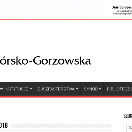
INSTYTUCJE
DUSZPASTERSTWA
SYNOD
BIBLIOTECZ
Szuk
018