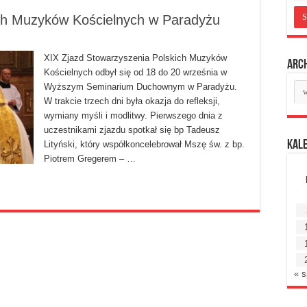
ich Muzyków Kościelnych w Paradyżu
XIX Zjazd Stowarzyszenia Polskich Muzyków
Arc
Kościelnych odbył się od 18 do 20 września w
Ar
Wyższym Seminarium Duchownym w Paradyżu.
mie
W trakcie trzech dni była okazja do refleksji,
wymiany myśli i modlitwy. Pierwszego dnia z
uczestnikami zjazdu spotkał się bp Tadeusz
Kal
Lityński, który współkoncelebrował Mszę św. z bp.
Piotrem Gregerem – …
« s