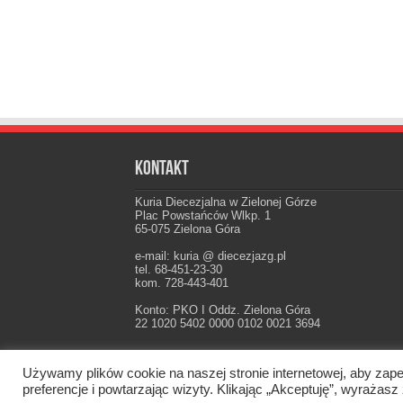
Kontakt
Kuria Diecezjalna w Zielonej Górze
Plac Powstańców Wlkp. 1
65-075 Zielona Góra
e-mail: kuria @ diecezjazg.pl
tel. 68-451-23-30
kom. 728-443-401
Konto: PKO I Oddz. Zielona Góra
22 1020 5402 0000 0102 0021 3694
Używamy plików cookie na naszej stronie internetowej, aby zape
Oficjalna strona Diecezji Zielonogórsko-Gorzow
preferencje i powtarzając wizyty. Klikając „Akceptuję”, wyraż