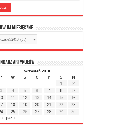
hiwum miesięczne
chiwum
sięczne
endarz artykułów
wrzesień 2018
P
W
Ś
C
P
S
N
1
2
3
4
5
6
7
8
9
10
11
12
13
14
15
16
17
18
19
20
21
22
23
24
25
26
27
28
29
30
ie
paź »