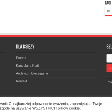
Tagi
bp_
Dla księży
Sz
Poczta
Kancelaria Kurii
Archiwum Diecezjalne
Kontakt
Pol
wnić Ci najbardziej odpowiednie wrażenia, zapamiętując Twoje
skiej. © 2026. Wszelkie prawa zastrzeżone.
asz zgodę na używanie WSZYSTKICH plików cookie.