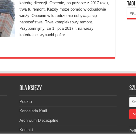
katedrę diecezji. Obecnie, po pożarze z 2017 roku,
Tagi
trwa tu remont. Każdy może pomóc w odbudowie
bp_
wieży. Obecnie w katedrze nie odbywają się
nabożeństwa. Trwa kompleksowy remont.
Przypomnijmy, że 1 lipca 2017 r. na wieży
katedralnej wybuchł pożar. …
Dla księży
Sz
Poczta
Kancelaria Kurii
Archiwum Diecezjalne
Kontakt
Pol