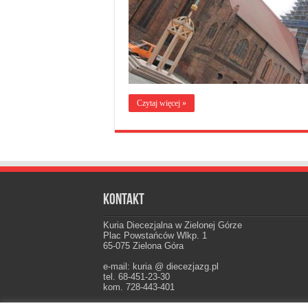
Czytaj więcej »
Kontakt
Kuria Diecezjalna w Zielonej Górze
Plac Powstańców Wlkp. 1
65-075 Zielona Góra
e-mail: kuria @ diecezjazg.pl
tel. 68-451-23-30
kom. 728-443-401
Konto: PKO I Oddz. Zielona Góra