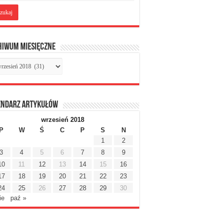
hiwum miesięczne
chiwum
sięczne
endarz artykułów
wrzesień 2018
P
W
Ś
C
P
S
N
1
2
3
4
5
6
7
8
9
10
11
12
13
14
15
16
17
18
19
20
21
22
23
24
25
26
27
28
29
30
ie
paź »