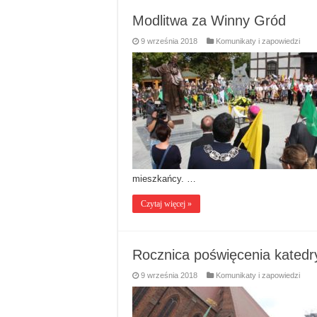
Modlitwa za Winny Gród
9 września 2018
Komunikaty i zapowiedzi
mieszkańcy. …
Czytaj więcej »
Rocznica poświęcenia katedr
9 września 2018
Komunikaty i zapowiedzi