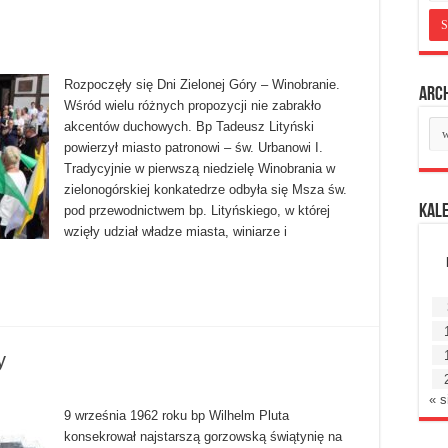
Rozpoczęły się Dni Zielonej Góry – Winobranie.
Arc
Wśród wielu różnych propozycji nie zabrakło
Ar
akcentów duchowych. Bp Tadeusz Lityński
mie
powierzył miasto patronowi – św. Urbanowi I.
Tradycyjnie w pierwszą niedzielę Winobrania w
zielonogórskiej konkatedrze odbyła się Msza św.
Kal
pod przewodnictwem bp. Lityńskiego, w której
wzięły udział władze miasta, winiarze i
y
« s
9 września 1962 roku bp Wilhelm Pluta
konsekrował najstarszą gorzowską świątynię na