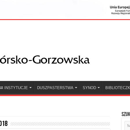
INSTYTUCJE
DUSZPASTERSTWA
SYNOD
BIBLIOTECZ
Szuk
018