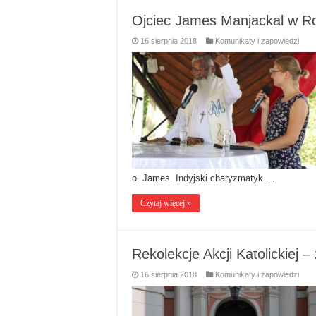
Ojciec James Manjackal w Ro
16 sierpnia 2018
Komunikaty i zapowiedzi
o. James. Indyjski charyzmatyk …
Czytaj więcej »
Rekolekcje Akcji Katolickiej 
16 sierpnia 2018
Komunikaty i zapowiedzi