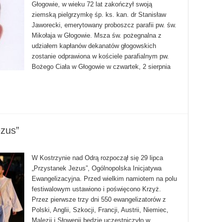
Głogowie, w wieku 72 lat zakończył swoją
ziemską pielgrzymkę śp. ks. kan. dr Stanisław
Jaworecki, emerytowany proboszcz parafii pw. św.
Mikołaja w Głogowie. Msza św. pożegnalna z
udziałem kapłanów dekanatów głogowskich
zostanie odprawiona w kościele parafialnym pw.
Bożego Ciała w Głogowie w czwartek, 2 sierpnia
ezus”
W Kostrzynie nad Odrą rozpoczął się 29 lipca
„Przystanek Jezus”, Ogólnopolska Inicjatywa
Ewangelizacyjna. Przed wielkim namiotem na polu
festiwalowym ustawiono i poświęcono Krzyż.
Przez pierwsze trzy dni 550 ewangelizatorów z
Polski, Anglii, Szkocji, Francji, Austrii, Niemiec,
Malezji i Słowenii będzie uczestniczyło w