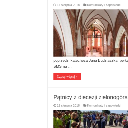
14 sierpnia 2018
Komunikaty i zapowiedzi
poprzedzi katecheza Jana Budziaszka, perku
SMS na …
Czytaj więcej »
Pątnicy z diecezji zielonogó
12 sierpnia 2018
Komunikaty i zapowiedzi