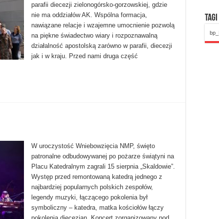
parafii diecezji zielonogórsko-gorzowskiej, gdzie
nie ma oddziałów AK. Wspólna formacja,
Tagi
nawiązane relacje i wzajemne umocnienie pozwolą
bp_
na piękne świadectwo wiary i rozpoznawalną
działalność apostolską zarówno w parafii, diecezji
jak i w kraju. Przed nami druga część
W uroczystość Wniebowzięcia NMP, święto
patronalne odbudowywanej po pożarze świątyni na
Placu Katedralnym zagrali 15 sierpnia „Skaldowie”.
Występ przed remontowaną katedrą jednego z
najbardziej popularnych polskich zespołów,
legendy muzyki, łączącego pokolenia był
symboliczny – katedra, matka kościołów łączy
pokolenia diecezjan. Koncert zorganizowany pod