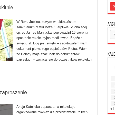
kitnie
W Roku Jubileuszowym w rokitniańskim
Arc
sanktuarium Matki Bożej Cierpliwie Słuchającej
Ar
ojciec James Manjackal poprowadził 16 sierpnia
mie
spotkanie rekolekcyjno-modlitewne. Bądźcie
święci, jak Bóg jest święty – zacytowałem wam
dokument pierwszego papieża św. Piotra. Wiem,
Kal
że Polacy mają szacunek do dokumentów
papieskich – zwracał się do uczestników rekolekcji
– zaproszenie
Akcja Katolicka zaprasza na rekolekcje
« l
organizowane również dla przedstawicieli z tych