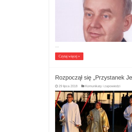
…
Czytaj więcej »
Rozpoczął się „Przystanek J
29 lipca 2018
Komunikaty i zapowiedzi