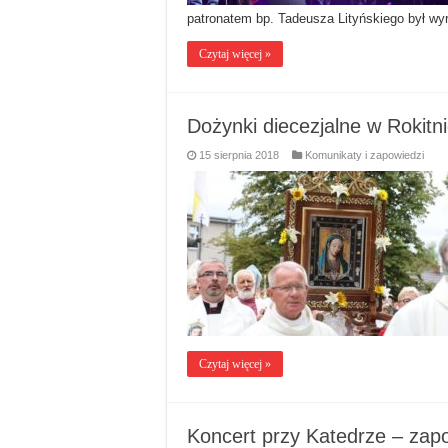
patronatem bp. Tadeusza Lityńskiego był w
Czytaj więcej »
Dożynki diecezjalne w Rokitn
15 sierpnia 2018
Komunikaty i zapowiedzi
Czytaj więcej »
Koncert przy Katedrze – zap