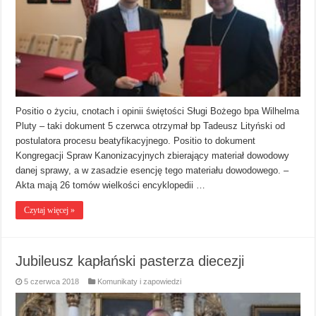
Positio o życiu, cnotach i opinii świętości Sługi Bożego bpa Wilhelma
Pluty – taki dokument 5 czerwca otrzymał bp Tadeusz Lityński od
postulatora procesu beatyfikacyjnego. Positio to dokument
Kongregacji Spraw Kanonizacyjnych zbierający materiał dowodowy
danej sprawy, a w zasadzie esencję tego materiału dowodowego. –
Akta mają 26 tomów wielkości encyklopedii …
Czytaj więcej »
Jubileusz kapłański pasterza diecezji
5 czerwca 2018
Komunikaty i zapowiedzi