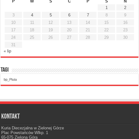
P
W
Ś
C
P
S
N
1
2
3
4
5
6
7
8
9
10
11
12
13
14
15
16
17
18
19
20
21
22
23
24
25
26
27
28
29
30
31
« lip
Tagi
bp_Pluta
Kontakt
Kuria Diecezjalna w Zielonej Górze
Plac Powstańców Wlkp. 1
65-075 Zielona Góra