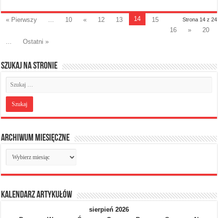
14
« Pierwszy
...
10
«
12
13
15
Strona 14 z 24
16
»
20
...
Ostatni »
Szukaj na stronie
Archiwum miesięczne
Archiwum
miesięczne
Kalendarz artykułów
sierpień 2026