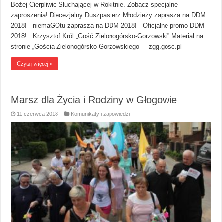
Bożej Cierpliwie Słuchającej w Rokitnie. Zobacz specjalne
zaproszenia! Diecezjalny Duszpasterz Młodzieży zaprasza na DDM
2018! niemaGOtu zaprasza na DDM 2018! Oficjalne promo DDM
2018! Krzysztof Król „Gość Zielonogórsko-Gorzowski” Materiał na
stronie „Gościa Zielonogórsko-Gorzowskiego” – zgg.gosc.pl
Czytaj więcej »
Marsz dla Życia i Rodziny w Głogowie
11 czerwca 2018
Komunikaty i zapowiedzi