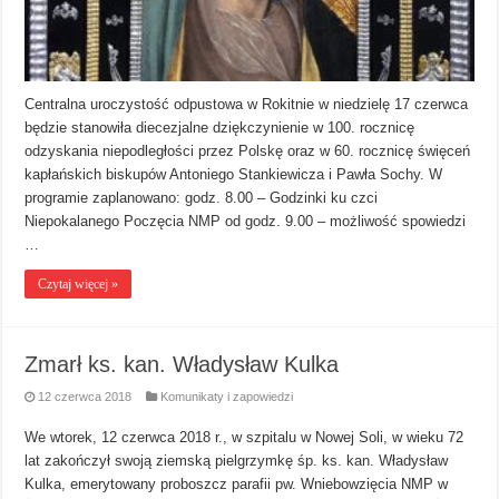
Centralna uroczystość odpustowa w Rokitnie w niedzielę 17 czerwca
będzie stanowiła diecezjalne dziękczynienie w 100. rocznicę
odzyskania niepodległości przez Polskę oraz w 60. rocznicę święceń
kapłańskich biskupów Antoniego Stankiewicza i Pawła Sochy. W
programie zaplanowano: godz. 8.00 – Godzinki ku czci
Niepokalanego Poczęcia NMP od godz. 9.00 – możliwość spowiedzi
…
Czytaj więcej »
Zmarł ks. kan. Władysław Kulka
12 czerwca 2018
Komunikaty i zapowiedzi
We wtorek, 12 czerwca 2018 r., w szpitalu w Nowej Soli, w wieku 72
lat zakończył swoją ziemską pielgrzymkę śp. ks. kan. Władysław
Kulka, emerytowany proboszcz parafii pw. Wniebowzięcia NMP w