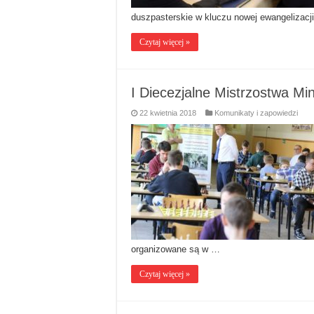
duszpasterskie w kluczu nowej ewangelizacj
Czytaj więcej »
I Diecezjalne Mistrzostwa Mi
22 kwietnia 2018
Komunikaty i zapowiedzi
organizowane są w …
Czytaj więcej »