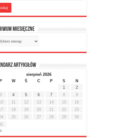
hiwum miesięczne
chiwum
sięczne
endarz artykułów
sierpień 2026
P
W
Ś
C
P
S
N
1
2
3
4
5
6
7
8
9
10
11
12
13
14
15
16
17
18
19
20
21
22
23
24
25
26
27
28
29
30
31
ip