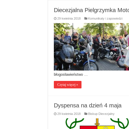
Diecezjalna Pielgrzymka Mot
29 kwietnia 2018
Komunikaty i zapowiedzi
błogosławieństwo …
Czytaj więcej »
Dyspensa na dzień 4 maja
29 kwietnia 2018
Biskup Diecezjalny