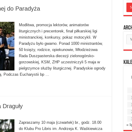
nej do Paradyża
Modlitwa, promocja lektorów, animatorów
Arc
liturgicznych i precentorek, finał piłkarskiej ligi
Ar
ministranckiej, konkursy, pokaz motocykli. W
mie
Paradyżu było gwarno. Ponad 1000 ministrantów,
50 księży, rodzice, opiekunowie, Młodzieżowa
Rada Duszpasterska diecezji zielonogórsko-
Kal
gorzowskiej, KSM, ZHP uczestniczyli 5 maja w
pielgrzymce służby liturgicznej. Paradyskie ogrody
ią. Podczas Eucharystii bp …
a Draguły
Zapraszamy 10 maja (czwartek) br., godz. 18.00
« l
do Klubu Pro Libris im. Andrzeja K. Waśkiewicza