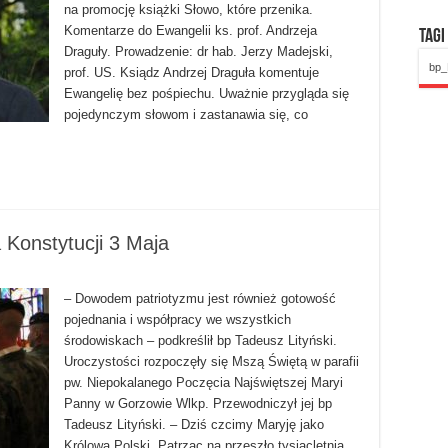
na promocję książki Słowo, które przenika.
Komentarze do Ewangelii ks. prof. Andrzeja
Tagi
Draguły. Prowadzenie: dr hab. Jerzy Madejski,
bp_
prof. US. Ksiądz Andrzej Draguła komentuje
Ewangelię bez pośpiechu. Uważnie przygląda się
pojedynczym słowom i zastanawia się, co
Konstytucji 3 Maja
– Dowodem patriotyzmu jest również gotowość
pojednania i współpracy we wszystkich
środowiskach – podkreślił bp Tadeusz Lityński.
Uroczystości rozpoczęły się Mszą Świętą w parafii
pw. Niepokalanego Poczęcia Najświętszej Maryi
Panny w Gorzowie Wlkp. Przewodniczył jej bp
Tadeusz Lityński. – Dziś czcimy Maryję jako
Królową Polski. Patrząc na przeszło tysiącletnią