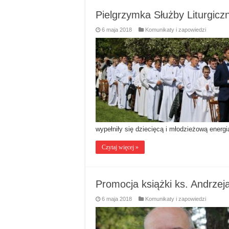
Pielgrzymka Służby Liturgicz
6 maja 2018
Komunikaty i zapowiedzi
wypełniły się dziecięcą i młodzieżową energ
Czytaj więcej »
Promocja książki ks. Andrzej
6 maja 2018
Komunikaty i zapowiedzi