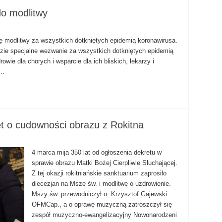
do modlitwy
ię modlitwy za wszystkich dotkniętych epidemią koronawirusa.
zie specjalne wezwanie za wszystkich dotkniętych epidemią
owie dla chorych i wsparcie dla ich bliskich, lekarzy i
 …
et o cudowności obrazu z Rokitna
4 marca mija 350 lat od ogłoszenia dekretu w
sprawie obrazu Matki Bożej Cierpliwie Słuchającej.
Z tej okazji rokitniańskie sanktuarium zaprosiło
diecezjan na Mszę św. i modlitwę o uzdrowienie.
Mszy św. przewodniczył o. Krzysztof Gajewski
OFMCap., a o oprawę muzyczną zatroszczył się
zespół muzyczno-ewangelizacyjny Nowonarodzeni