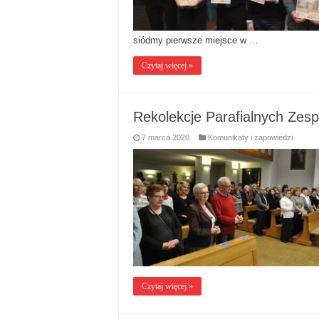
siódmy pierwsze miejsce w …
Czytaj więcej »
Rekolekcje Parafialnych Zes
7 marca 2020
Komunikaty i zapowiedzi
Czytaj więcej »