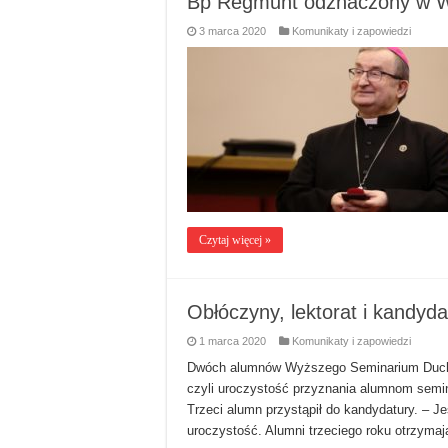
Bp Regmunt odznaczony w 
3 marca 2020
Komunikaty i zapowiedzi
Czytaj więcej »
Obłóczyny, lektorat i kandyd
1 marca 2020
Komunikaty i zapowiedzi
Dwóch alumnów Wyższego Seminarium Ducho
czyli uroczystość przyznania alumnom semin
Trzeci alumn przystąpił do kandydatury. – J
uroczystość. Alumni trzeciego roku otrzymają