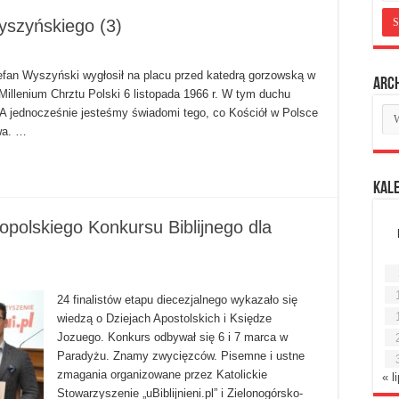
yszyńskiego (3)
tefan Wyszyński wygłosił na placu przed katedrą gorzowską w
Arc
Millenium Chrztu Polski 6 listopada 1966 r. W tym duchu
Ar
 A jednocześnie jesteśmy świadomi tego, co Kościół w Polsce
mie
wa. …
Kal
opolskiego Konkursu Biblijnego dla
24 finalistów etapu diecezjalnego wykazało się
wiedzą o Dziejach Apostolskich i Księdze
Jozuego. Konkurs odbywał się 6 i 7 marca w
Paradyżu. Znamy zwycięzców. Pisemne i ustne
zmagania organizowane przez Katolickie
« l
Stowarzyszenie „uBiblijnieni.pl” i Zielonogórsko-