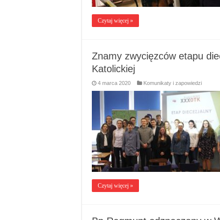
Czytaj więcej »
Znamy zwycięzców etapu diec
Katolickiej
4 marca 2020
Komunikaty i zapowiedzi
Czytaj więcej »