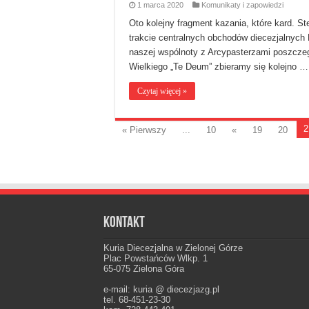
1 marca 2020
Komunikaty i zapowiedzi
Oto kolejny fragment kazania, które kard. S
trakcie centralnych obchodów diecezjalnych 
naszej wspólnoty z Arcypasterzami poszczegó
Wielkiego „Te Deum” zbieramy się kolejno …
Czytaj więcej »
2
« Pierwszy
...
10
«
19
20
Kontakt
Kuria Diecezjalna w Zielonej Górze
Plac Powstańców Wlkp. 1
65-075 Zielona Góra
e-mail: kuria @ diecezjazg.pl
tel. 68-451-23-30