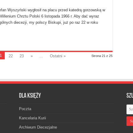
tefan Wyszyński wygłosił na placu przed katedrą gorzowską w
Millenium Chrztu Polski 6 listopada 1966 r. Aby dać wyraz
lnych diecezji, my polscy Biskupi, już po raz 22 w roku
1
22
23
»
...
Ostatni »
Strona 21 z 25
Dla księży
Sz
Poczta
Kancelaria Kurii
Archiwum Diecezjalne