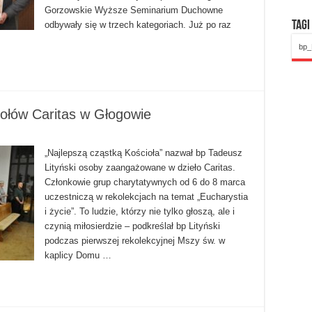
Gorzowskie Wyższe Seminarium Duchowne
Tagi
odbywały się w trzech kategoriach. Już po raz
bp_
połów Caritas w Głogowie
„Najlepszą cząstką Kościoła” nazwał bp Tadeusz
Lityński osoby zaangażowane w dzieło Caritas.
Członkowie grup charytatywnych od 6 do 8 marca
uczestniczą w rekolekcjach na temat „Eucharystia
i życie”. To ludzie, którzy nie tylko głoszą, ale i
czynią miłosierdzie – podkreślał bp Lityński
podczas pierwszej rekolekcyjnej Mszy św. w
kaplicy Domu …