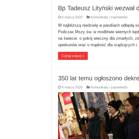
Bp Tadeusz Lityński wezwał 
6 marca 2020
Komunikaty i zapowiedzi
W najbliższą niedzielę w parafiach odbędą s
Podczas Mszy św. w modlitwie wiernych będ
na świecie: o pokój wieczny dla zmarłych, zdr
opiekunów oraz o mądrość dla rządzących i
Czytaj więcej »
350 lat temu ogłoszono dekr
4 marca 2020
Komunikaty i zapowiedzi