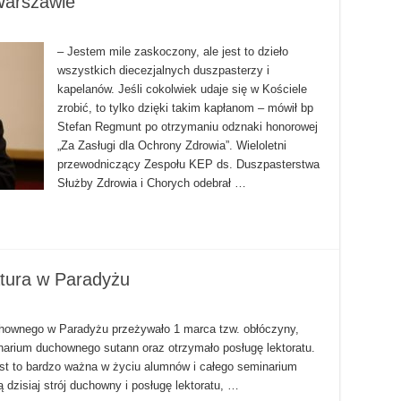
Warszawie
– Jestem mile zaskoczony, ale jest to dzieło
wszystkich diecezjalnych duszpasterzy i
kapelanów. Jeśli cokolwiek udaje się w Kościele
zrobić, to tylko dzięki takim kapłanom – mówił bp
Stefan Regmunt po otrzymaniu odznaki honorowej
„Za Zasługi dla Ochrony Zdrowia”. Wieloletni
przewodniczący Zespołu KEP ds. Duszpasterstwa
Służby Zdrowia i Chorych odebrał …
atura w Paradyżu
wnego w Paradyżu przeżywało 1 marca tzw. obłóczyny,
arium duchownego sutann oraz otrzymało posługę lektoratu.
est to bardzo ważna w życiu alumnów i całego seminarium
 dzisiaj strój duchowny i posługę lektoratu, …