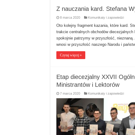
Z nauczania kard. Stefana W
8 marca 2020
Komunikaty i zapowiedzi
Oto kolejny fragment kazania, które kard. S
trakcie centralnych obchodów diecezjalnych 
spokojnie patrzymy w przyszłość, nieznaną.
wnosi w przyszłość naszego Narodu i państ
Czytaj więcej »
Etap diecezjalny XXVII Ogóln
Ministrantów i Lektorów
7 marca 2020
Komunikaty i zapowiedzi