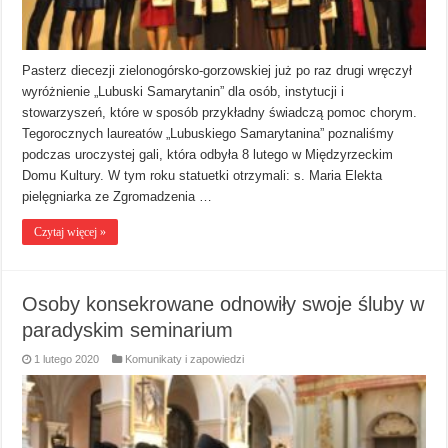
Pasterz diecezji zielonogórsko-gorzowskiej już po raz drugi wręczył
wyróżnienie „Lubuski Samarytanin” dla osób, instytucji i
stowarzyszeń, które w sposób przykładny świadczą pomoc chorym.
Tegorocznych laureatów „Lubuskiego Samarytanina” poznaliśmy
podczas uroczystej gali, która odbyła 8 lutego w Międzyrzeckim
Domu Kultury. W tym roku statuetki otrzymali: s. Maria Elekta
pielęgniarka ze Zgromadzenia …
Czytaj więcej »
Osoby konsekrowane odnowiły swoje śluby w
paradyskim seminarium
1 lutego 2020
Komunikaty i zapowiedzi