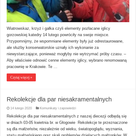
Wiatrowskaz, krzyż i gałka czyli elementy pozłacane iglicy
gorzowskiej katedry 14 lutego powróciły na swoje miejsce.
Przypomnijmy, że wspomniane elementy były już odrestaurowane,
ale służby konserwatorskie uznały ich wykonanie za
niewystarczające, ponieważ mogłyby nie wytrzymać próby czasu. –
Aby właściwie odnowić cenne elementy iglicy, wybrano renomowaną
pracownię w Krakowie. Te …
Czytaj więcej »
Rekolekcje dla par niesakramentalnych
14 lutego 2020
Komunikaty i zapowiedzi
Rekolekcje dla par niesakramentalnych z naszej diecezji odbędą się
w dniach 03-05 kwietnia br. w Głogowie Rekolekcje te przeznaczone
są dla małżeństw, niezależnie od wieku, światopoglądu, wyznania,
stażu małżeńskiego oraz skali problemów dzielących małżonków. W