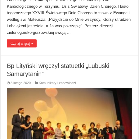
Kardiologicznego w Torzymiu. Dziś Światowy Dzień Chorego. Hasło
tegorocznego XXVIII Światowego Dnia Chorego to słowa z Ewangelii
według św. Mateusza: „Przyjdźcie do Mnie wszyscy, którzy utrudzeni
i obciążeni jesteście, a Ja was pokrzepię”. Pasterz diecezji
zielonogórsko-gorzowskiej swoją …
Czytaj więcej »
Bp Lityński wręczył statuetki „Lubuski
Samarytanin”
8 lutego 2020
Komunikaty i zapowiedzi