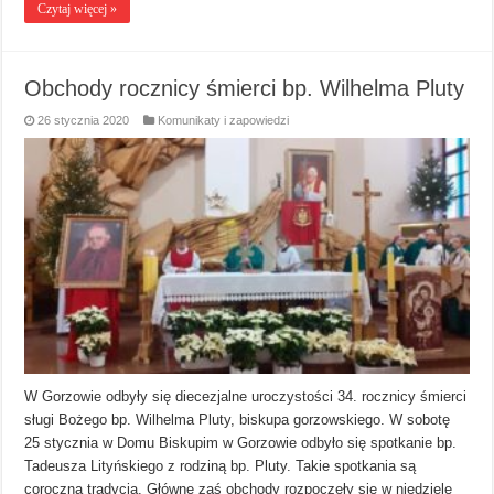
Czytaj więcej »
Obchody rocznicy śmierci bp. Wilhelma Pluty
26 stycznia 2020
Komunikaty i zapowiedzi
W Gorzowie odbyły się diecezjalne uroczystości 34. rocznicy śmierci
sługi Bożego bp. Wilhelma Pluty, biskupa gorzowskiego. W sobotę
25 stycznia w Domu Biskupim w Gorzowie odbyło się spotkanie bp.
Tadeusza Lityńskiego z rodziną bp. Pluty. Takie spotkania są
coroczną tradycją. Główne zaś obchody rozpoczęły się w niedzielę