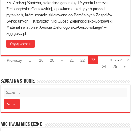
Ks. Andrzej Sapieha, sekretarz generalny I Synodu Diecezji
Zielonogórsko-Gorzowskiej, opowiada o bieżących pracach i
pytaniach, które zostały skierowane do Parafialnych Zespołów
Synodalnych. Krzysztof Król „Gość Zielonogórsko-Gorzowski”
Materiał na stronie „Gościa Zielonogórsko-Gorzowskiego” –
zgg.gosc.pl
Czytaj więcej »
23
« Pierwszy
...
10
20
«
21
22
Strona 23 z 25
24
25
»
Szukaj na stronie
Archiwum miesięczne