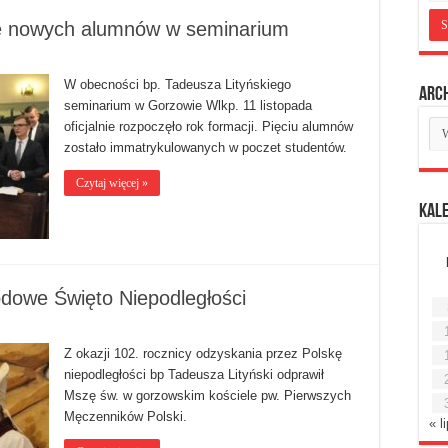
ie nowych alumnów w seminarium
W obecności bp. Tadeusza Lityńskiego
Arc
seminarium w Gorzowie Wlkp. 11 listopada
Ar
oficjalnie rozpoczęło rok formacji. Pięciu alumnów
mie
zostało immatrykulowanych w poczet studentów.
Czytaj więcej »
Kal
dowe Święto Niepodległości
Z okazji 102. rocznicy odzyskania przez Polskę
niepodległości bp Tadeusza Lityński odprawił
Mszę św. w gorzowskim kościele pw. Pierwszych
Męczenników Polski.
« l