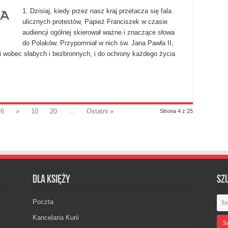
1. Dzisiaj, kiedy przez nasz kraj przetacza się fala
ulicznych protestów, Papież Franciszek w czasie
audiencji ogólnej skierował ważne i znaczące słowa
do Polaków. Przypomniał w nich św. Jana Pawła II,
i wobec słabych i bezbronnych, i do ochrony każdego życia
6
»
10
20
...
Ostatni »
Strona 4 z 25
Dla księży
Sz
Poczta
Kancelaria Kurii