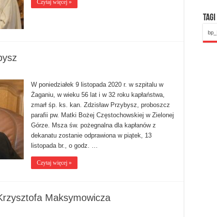
Czytaj więcej »
Tagi
bp_
bysz
W poniedziałek 9 listopada 2020 r. w szpitalu w
Żaganiu, w wieku 56 lat i w 32 roku kapłaństwa,
zmarł śp. ks. kan. Zdzisław Przybysz, proboszcz
parafii pw. Matki Bożej Częstochowskiej w Zielonej
Górze. Msza św. pożegnalna dla kapłanów z
dekanatu zostanie odprawiona w piątek, 13
listopada br., o godz. …
Czytaj więcej »
 Krzysztofa Maksymowicza