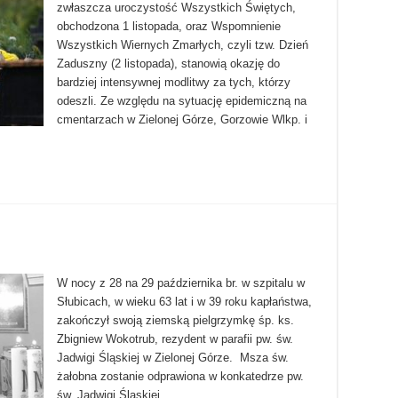
zwłaszcza uroczystość Wszystkich Świętych,
obchodzona 1 listopada, oraz Wspomnienie
Wszystkich Wiernych Zmarłych, czyli tzw. Dzień
Zaduszny (2 listopada), stanowią okazję do
bardziej intensywnej modlitwy za tych, którzy
odeszli. Ze względu na sytuację epidemiczną na
cmentarzach w Zielonej Górze, Gorzowie Wlkp. i
W nocy z 28 na 29 października br. w szpitalu w
Słubicach, w wieku 63 lat i w 39 roku kapłaństwa,
zakończył swoją ziemską pielgrzymkę śp. ks.
Zbigniew Wokotrub, rezydent w parafii pw. św.
Jadwigi Śląskiej w Zielonej Górze. Msza św.
żałobna zostanie odprawiona w konkatedrze pw.
św. Jadwigi Śląskiej …