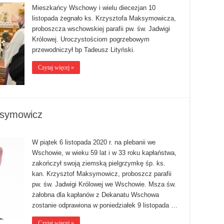
Mieszkańcy Wschowy i wielu diecezjan 10
listopada żegnało ks. Krzysztofa Maksymowicza,
proboszcza wschowskiej parafii pw. św. Jadwigi
Królowej. Uroczystościom pogrzebowym
przewodniczył bp Tadeusz Lityński.
Czytaj więcej »
ksymowicz
W piątek 6 listopada 2020 r. na plebanii we
Wschowie, w wieku 59 lat i w 33 roku kapłaństwa,
zakończył swoją ziemską pielgrzymkę śp. ks.
kan. Krzysztof Maksymowicz, proboszcz parafii
pw. św. Jadwigi Królowej we Wschowie. Msza św.
żałobna dla kapłanów z Dekanatu Wschowa
zostanie odprawiona w poniedziałek 9 listopada …
Czytaj więcej »