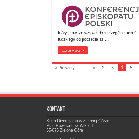
który „zawsze wzywał do szczególnej miłośc
ludzkiego od poczęcia aż …
Czytaj więcej »
4
« Pierwszy
...
«
2
3
5
Kontakt
Kuria Diecezjalna w Zielonej Górze
Plac Powstańców Wlkp. 1
65-075 Zielona Góra