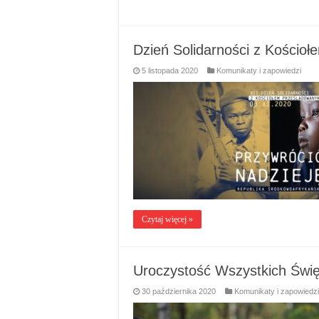
Dzień Solidarności z Kościo
5 listopada 2020
Komunikaty i zapowiedzi
Czytaj więcej »
Uroczystość Wszystkich Świę
30 października 2020
Komunikaty i zapowiedzi