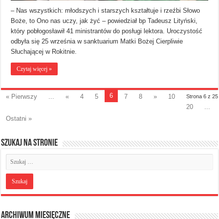
– Nas wszystkich: młodszych i starszych kształtuje i rzeźbi Słowo
Boże, to Ono nas uczy, jak żyć – powiedział bp Tadeusz Lityński,
który pobłogosławił 41 ministrantów do posługi lektora. Uroczystość
odbyła się 25 września w sanktuarium Matki Bożej Cierpliwie
Słuchającej w Rokitnie.
Czytaj więcej »
6
« Pierwszy
...
«
4
5
7
8
»
10
Strona 6 z 25
20
...
Ostatni »
Szukaj na stronie
Archiwum miesięczne