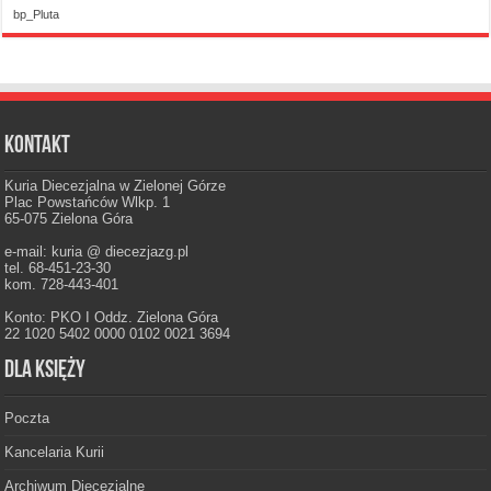
bp_Pluta
Kontakt
Kuria Diecezjalna w Zielonej Górze
Plac Powstańców Wlkp. 1
65-075 Zielona Góra
e-mail: kuria @ diecezjazg.pl
tel. 68-451-23-30
kom. 728-443-401
Konto: PKO I Oddz. Zielona Góra
22 1020 5402 0000 0102 0021 3694
Dla księży
Poczta
Kancelaria Kurii
Archiwum Diecezjalne