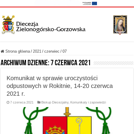
Strona główna
/
2021
/
czerwiec
/
07
Archiwum dzienne:
7 czerwca 2021
Komunikat w sprawie uroczystości
odpustowych w Rokitnie, 14-20 czerwca
2021 r.
7 czerwca 2021
Biskup Diecezjalny
,
Komunikaty i zapowiedzi