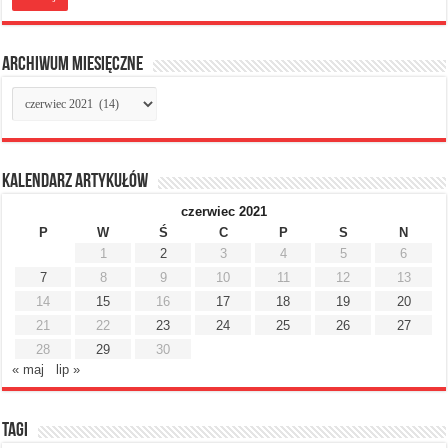
Archiwum miesięczne
Archiwum
miesięczne
Kalendarz artykułów
czerwiec 2021
P
W
Ś
C
P
S
N
1
2
3
4
5
6
7
8
9
10
11
12
13
14
15
16
17
18
19
20
21
22
23
24
25
26
27
28
29
30
« maj
lip »
Tagi