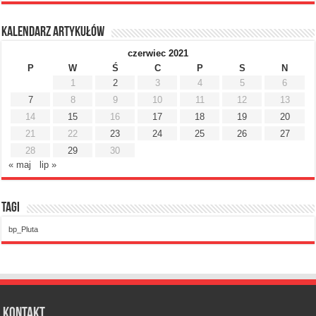
Kalendarz artykułów
czerwiec 2021
P
W
Ś
C
P
S
N
1
2
3
4
5
6
7
8
9
10
11
12
13
14
15
16
17
18
19
20
21
22
23
24
25
26
27
28
29
30
« maj
lip »
Tagi
bp_Pluta
Kontakt