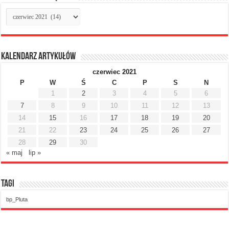
Archiwum
miesięczne
Kalendarz artykułów
czerwiec 2021
P
W
Ś
C
P
S
N
1
2
3
4
5
6
7
8
9
10
11
12
13
14
15
16
17
18
19
20
21
22
23
24
25
26
27
28
29
30
« maj
lip »
Tagi
bp_Pluta