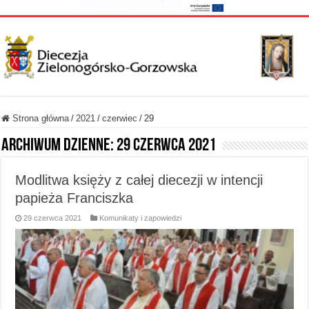
Strona główna
/
2021
/
czerwiec
/
29
Archiwum dzienne:
29 czerwca 2021
Modlitwa księży z całej diecezji w intencji
papieża Franciszka
29 czerwca 2021
Komunikaty i zapowiedzi