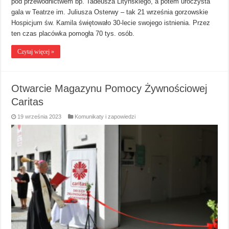
pod przewodnictwem bp. Tadeusza Lityńskiego, a potem uroczysta
gala w Teatrze im. Juliusza Osterwy – tak 21 września gorzowskie
Hospicjum św. Kamila świętowało 30-lecie swojego istnienia. Przez
ten czas placówka pomogła 70 tys. osób.
Czytaj więcej »
Otwarcie Magazynu Pomocy Żywnościowej
Caritas
19 września 2023
Komunikaty i zapowiedzi