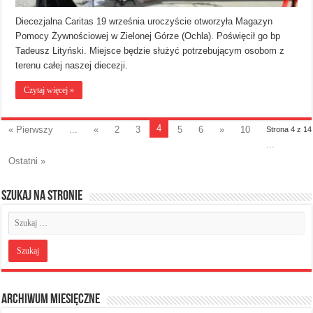
Diecezjalna Caritas 19 września uroczyście otworzyła Magazyn
Pomocy Żywnościowej w Zielonej Górze (Ochla). Poświęcił go bp
Tadeusz Lityński. Miejsce będzie służyć potrzebującym osobom z
terenu całej naszej diecezji.
Czytaj więcej »
4
« Pierwszy
...
«
2
3
5
6
»
10
Strona 4 z 14
...
Ostatni »
Szukaj na stronie
Archiwum miesięczne