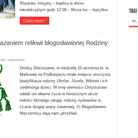
Różaniec misyjny – kaplica w domu
rekolekcyjnym godz.12.00 – Msza św. – bazylika
Tagi
Czytaj więcej »
bp_
zaniem relikwii błogosławionej Rodziny
aty i zapowiedzi
Drodzy Diecezjanie, w niedzielę 10 września br. w
Markowej na Podkarpaciu miała miejsce uroczysta
beatyfikacja rodziny Ulmów: Józefa, Wiktorii i ich
siedmiorga dzieci. W imię wierności Chrystusowi
oddali oni własne życie w heroicznym akcie
miłości bliźniego ratując rodziny żydowskie w
czasie drugiej wojny światowej. Ci Błogosławieni
Męczennicy dają nam „przykład …