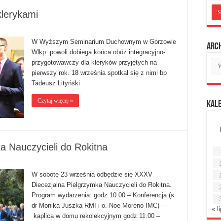
klerykami
W Wyższym Seminarium Duchownym w Gorzowie
Arc
Wlkp. powoli dobiega końca obóz integracyjno-
Ar
przygotowawczy dla kleryków przyjętych na
mie
pierwszy rok. 18 września spotkał się z nimi bp
Tadeusz Lityński
Czytaj więcej »
Kal
a Nauczycieli do Rokitna
W sobotę 23 września odbędzie się XXXV
Diecezjalna Pielgrzymka Nauczycieli do Rokitna.
Program wydarzenia: godz.10.00 – Konferencja (s.
dr Monika Juszka RMI i o. Noe Moreno IMC) –
« l
kaplica w domu rekolekcyjnym godz.11.00 –