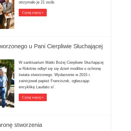
otrzymało je 21 osób.
Czytaj więcej »
worzonego u Pani Cierpliwie Słuchającej
W sanktuarium Matki Bożej Cierpliwie Słuchającej
w Rokitnie odbył się się dzień modlitw o ochronę
świata stworzonego. Wydarzenie w 2015 r.
zainicjował papież Franciszek, ogłaszając
encyklikę Laudato si’.
Czytaj więcej »
hronę stworzenia