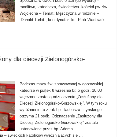
Spotkania w dwóch kościołach (do wyboru) –
modlitwa, katecheza, świadectwa. kościół pw. św.
Wojciecha – Temat: Mężczyzna w rodzinie –
Donald Turbitt, koordynator: ks. Piotr Wadowski
ny dla diecezji Zielonogórsko-
Podczas mszy św. sprawowanej w gorzowskiej
katedrze w piątek 8 września br. o godz. 18.00
wręczone zostaną odznaczenia „Zasłużony dla
Diecezji Zielonogórsko-Gorzowskiej”. W tym roku
wyróżnienie to z rak bp. Tadeusza Lityńskiego
otrzyma 21 osób. Odznaczenie „Zasłużony dla
Diecezji Zielonogórsko-Gorzowskiej” zostało
ustanowione przez bp. Adama
 – świeckich katolików wyróżniających się …