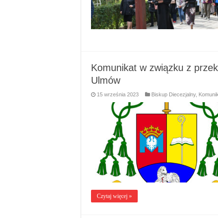
Komunikat w związku z przeka
Ulmów
15 września 2023
Biskup Diecezjalny
,
Komunik
Czytaj więcej »