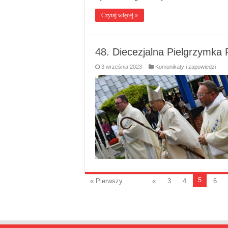
Czytaj więcej »
48. Diecezjalna Pielgrzymka 
3 września 2023
Komunikaty i zapowiedzi
5
« Pierwszy
...
«
3
4
6