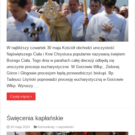
W najbliższy czwartek 30 maja Kościół obchodzi uroczystość
Najświętszego Ciała i Krwi Chrystusa popularnie nazywaną świętem
Bożego Ciała. Tego dnia w parafiach całej diecezji odbędą się
uroczyste procesje eucharystyczne. W Gorzowie Wlkp., Zielonej
Górze i Głogowie procesjom będą przewodniczyć biskupi. Bp
Tadeusz Lityński poprowadzi procesję eucharystyczną w Gorzowie
Wlkp. Wyruszy …
Czytaj więcej »
Święcenia kapłańskie
20 maja 2024
Komunikaty i zapowiedzi