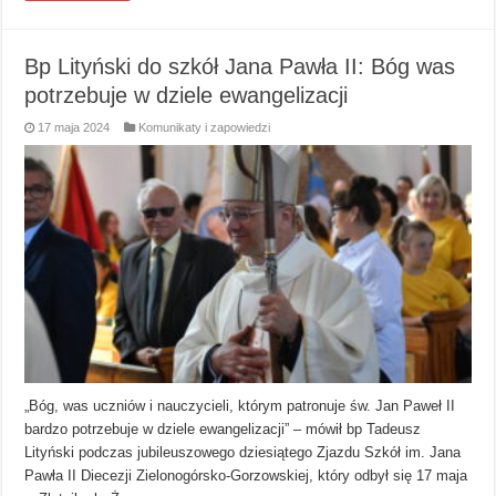
Bp Lityński do szkół Jana Pawła II: Bóg was
potrzebuje w dziele ewangelizacji
17 maja 2024
Komunikaty i zapowiedzi
„Bóg, was uczniów i nauczycieli, którym patronuje św. Jan Paweł II
bardzo potrzebuje w dziele ewangelizacji” – mówił bp Tadeusz
Lityński podczas jubileuszowego dziesiątego Zjazdu Szkół im. Jana
Pawła II Diecezji Zielonogórsko-Gorzowskiej, który odbył się 17 maja