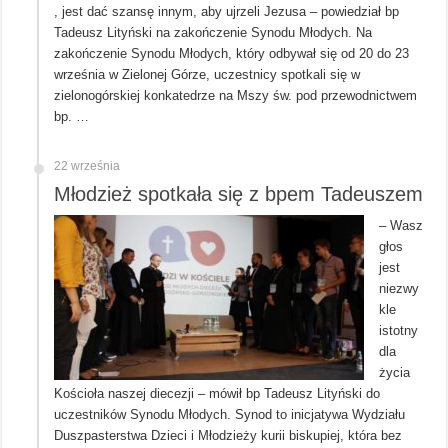
, jest dać szansę innym, aby ujrzeli Jezusa – powiedział bp
Tadeusz Lityński na zakończenie Synodu Młodych. Na
zakończenie Synodu Młodych, który odbywał się od 20 do 23
września w Zielonej Górze, uczestnicy spotkali się w
zielonogórskiej konkatedrze na Mszy św. pod przewodnictwem
bp. …
22 września
Młodzież spotkała się z bpem Tadeuszem
– Wasz
głos
jest
niezwy
kle
istotny
dla
życia
Kościoła naszej diecezji – mówił bp Tadeusz Lityński do
uczestników Synodu Młodych. Synod to inicjatywa Wydziału
Duszpasterstwa Dzieci i Młodzieży kurii biskupiej, która bez