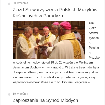
20 września
Zjazd Stowarzyszenia Polskich Muzyków
Kościelnych w Paradyżu
XIX
Zjazd
Stowar
zyszeni
a
Polskic
h
Muzykó
w Kościelnych odbył się od 18 do 20 września w Wyższym
Seminarium Duchownym w Paradyżu. W trakcie trzech dni była
okazja do refleksji, wymiany myśli i modlitwy. Pierwszego dnia
z uczestnikami zjazdu spotkał się bp Tadeusz Lityński, który
współkoncelebrował Mszę św. z bp. Piotrem Gregerem – …
19 września
Zaproszenie na Synod Młodych