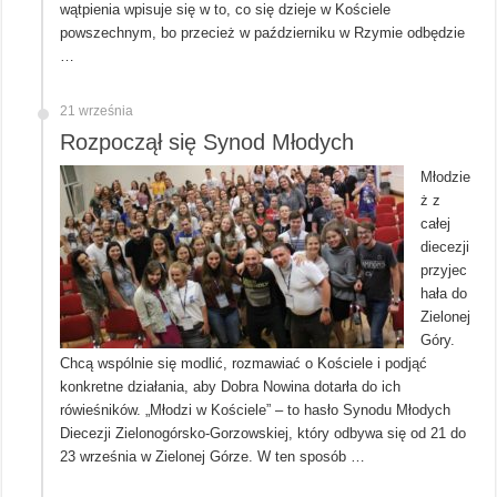
wątpienia wpisuje się w to, co się dzieje w Kościele
powszechnym, bo przecież w październiku w Rzymie odbędzie
…
21 września
Rozpoczął się Synod Młodych
Młodzie
ż z
całej
diecezji
przyjec
hała do
Zielonej
Góry.
Chcą wspólnie się modlić, rozmawiać o Kościele i podjąć
konkretne działania, aby Dobra Nowina dotarła do ich
rówieśników. „Młodzi w Kościele” – to hasło Synodu Młodych
Diecezji Zielonogórsko-Gorzowskiej, który odbywa się od 21 do
23 września w Zielonej Górze. W ten sposób …