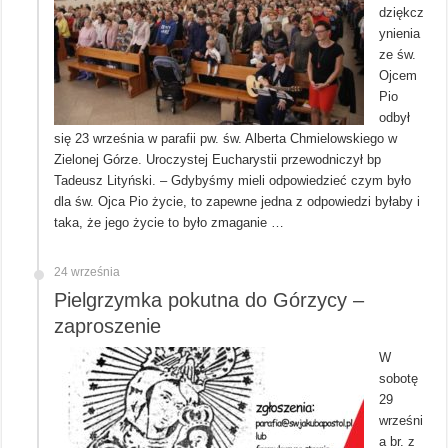
dziękcz
ynienia
ze św.
Ojcem
Pio
odbył
się 23 września w parafii pw. św. Alberta Chmielowskiego w
Zielonej Górze. Uroczystej Eucharystii przewodniczył bp
Tadeusz Lityński. – Gdybyśmy mieli odpowiedzieć czym było
dla św. Ojca Pio życie, to zapewne jedna z odpowiedzi byłaby i
taka, że jego życie to było zmaganie …
24 września
Pielgrzymka pokutna do Górzycy –
zaproszenie
W
sobotę
29
wrześni
a br. z