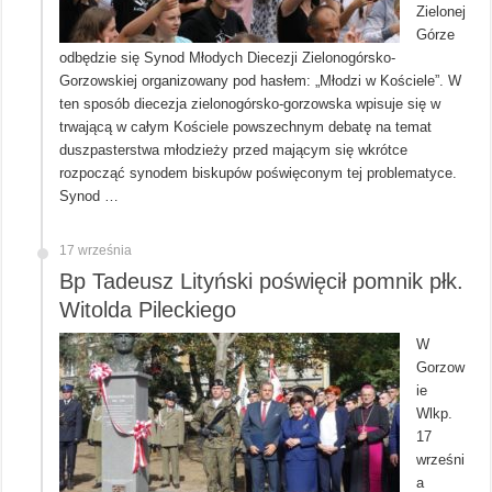
Zielonej
Górze
odbędzie się Synod Młodych Diecezji Zielonogórsko-
Gorzowskiej organizowany pod hasłem: „Młodzi w Kościele”. W
ten sposób diecezja zielonogórsko-gorzowska wpisuje się w
trwającą w całym Kościele powszechnym debatę na temat
duszpasterstwa młodzieży przed mającym się wkrótce
rozpocząć synodem biskupów poświęconym tej problematyce.
Synod …
17 września
Bp Tadeusz Lityński poświęcił pomnik płk.
Witolda Pileckiego
W
Gorzow
ie
Wlkp.
17
wrześni
a