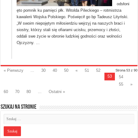
odsłoni
ęto pomnik ku pamięci płk. Witolda Pileckiego – rotmistrza
kawalerii Wojska Polskiego. Poświęcił go bp Tadeusz Lityński.
„W swoim niepojętym miłosierdziu wejrzyj na naszych braci i
siostry, którzy stali się ofiarami ucisku, przemocy i złości,
oddali swe życie w obronie ludzkiej godności oraz wolności
Ojczyzny. …
« Pierwszy
...
30
40
50
«
51
52
Strona 53 z 90
53
54
55
»
60
70
80
...
Ostatni »
Szukaj na stronie