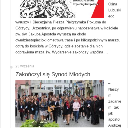
Ośna
Lubuski
ego
wyruszy I Diecezjalna Piesza Pielgrzymka Pokutna do
Górzycy. Uczestnicy, po odprawieniu nabożeństwa w kościele
pw. św. Jakuba Apostoła wyruszą na około
dwudziestopięciokilometrową trasę i po kilkugodzinnym marszu
dotrą do kościoła w Górzycy, gdzie zostanie dla nich
odprawiona msza św. Wydarzenie zakończy wspólna …
23 września
Zakończył się Synod Młodych
–
Naszy
m
zadanie
m, tak
jak
apostoł
Andrzej