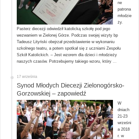
ne
patrona
młodzie
ży.
Pasterz diecezji odwiedził katolicką szkołę pod jego
wezwaniem w Zielonej Górze. Podczas swojej wizyty bp
Tadeusz Lityński obejrzał przedstawienie w wykonaniu
szkolnego teatru, a potem spotkał się z uczniami Zespołu
Szkół Katolickich. – Jest wzorem dla dzieci i młodzieży
naszych czasów. Potrzebujemy takiego wzoru, który …
17 września
Synod Młodych Diecezji Zielonogórsko-
Gorzowskiej – zapowiedź
W
dniach
21-23
wrześni
a 2018
r. w