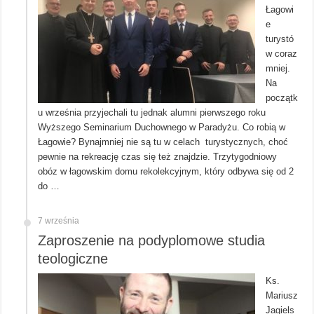
Łagowi
e
turystó
w coraz
mniej.
Na
początk
u września przyjechali tu jednak alumni pierwszego roku
Wyższego Seminarium Duchownego w Paradyżu. Co robią w
Łagowie? Bynajmniej nie są tu w celach turystycznych, choć
pewnie na rekreację czas się też znajdzie. Trzytygodniowy
obóz w łagowskim domu rekolekcyjnym, który odbywa się od 2
do …
7 września
Zaproszenie na podyplomowe studia
teologiczne
Ks.
Mariusz
Jagiels