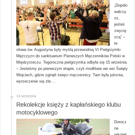
„Dopóki
walczy
sz,
jesteś
zwycię
zcą” –
te
słowa św. Augustyna były myślą przewodnią VI Pielgrzymki
Mężczyzn do sanktuarium Pierwszych Męczenników Polski w
Międzyrzeczu. Tegoroczna pielgrzymka odbyła się 15 września.
– Jesteśmy po pierwszym etapie, czyli modlitwie we wsi Święty
Wojciech, gdzie zginęli święci męczennicy. Tam była jutrznia,
wyrzeczenie się zła …
14 września
Rekolekcje księży z kapłańskiego klubu
motocyklowego
Dorocz
ne
rekolek