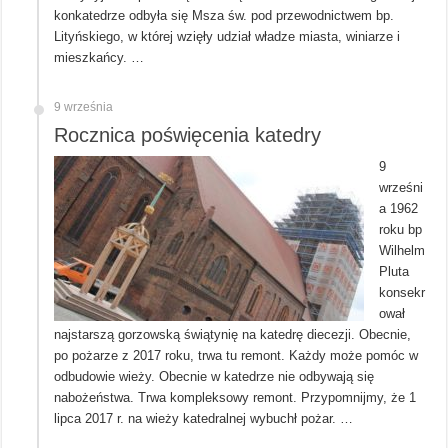
konkatedrze odbyła się Msza św. pod przewodnictwem bp.
Lityńskiego, w której wzięły udział władze miasta, winiarze i
mieszkańcy. …
9 września
Rocznica poświęcenia katedry
9
wrześni
a 1962
roku bp
Wilhelm
Pluta
konsekr
ował
najstarszą gorzowską świątynię na katedrę diecezji. Obecnie,
po pożarze z 2017 roku, trwa tu remont. Każdy może pomóc w
odbudowie wieży. Obecnie w katedrze nie odbywają się
nabożeństwa. Trwa kompleksowy remont. Przypomnijmy, że 1
lipca 2017 r. na wieży katedralnej wybuchł pożar. …