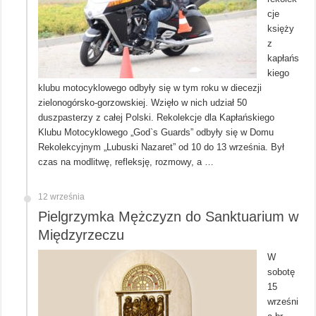
cje
księży
z
kapłańs
kiego
klubu motocyklowego odbyły się w tym roku w diecezji
zielonogórsko-gorzowskiej. Wzięło w nich udział 50
duszpasterzy z całej Polski. Rekolekcje dla Kapłańskiego
Klubu Motocyklowego „God`s Guards” odbyły się w Domu
Rekolekcyjnym „Lubuski Nazaret” od 10 do 13 września. Był
czas na modlitwę, refleksję, rozmowy, a …
12 września
Pielgrzymka Mężczyzn do Sanktuarium w
Międzyrzeczu
W
sobotę
15
wrześni