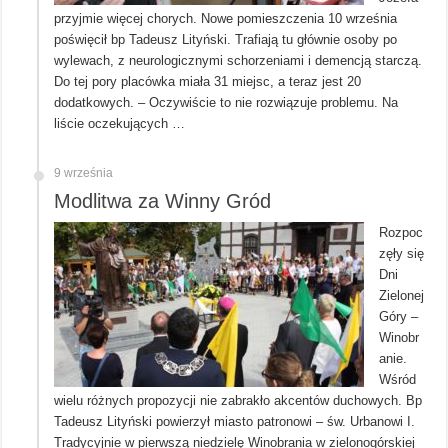
przyjmie więcej chorych. Nowe pomieszczenia 10 września
poświęcił bp Tadeusz Lityński. Trafiają tu głównie osoby po
wylewach, z neurologicznymi schorzeniami i demencją starczą.
Do tej pory placówka miała 31 miejsc, a teraz jest 20
dodatkowych. – Oczywiście to nie rozwiązuje problemu. Na
liście oczekujących …
9 września
Modlitwa za Winny Gród
Rozpoc
zęły się
Dni
Zielonej
Góry –
Winobr
anie.
Wśród
wielu różnych propozycji nie zabrakło akcentów duchowych. Bp
Tadeusz Lityński powierzył miasto patronowi – św. Urbanowi I.
Tradycyjnie w pierwszą niedzielę Winobrania w zielonogórskiej