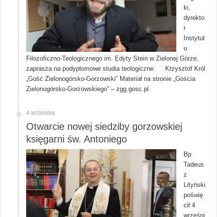
ki,
dyrekto
r
Instytut
u
Filozoficzno-Teologicznego im. Edyty Stein w Zielonej Górze,
zaprasza na podyplomowe studia teologiczne. Krzysztof Król
„Gość Zielonogórsko-Gorzowski” Materiał na stronie „Gościa
Zielonogórsko-Gorzowskiego” – zgg.gosc.pl
4 września
Otwarcie nowej siedziby gorzowskiej
księgarni św. Antoniego
Bp
Tadeus
z
Lityński
poświę
cił 4
wrześni