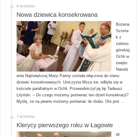
8 września
Nowa dziewica konsekrowana
Bożena
Szosta
k z
zielono
górskiej
Ochli w
święto
Narodz
enia Najświętszej Maryi Panny została włączona do stanu
dziewic konsekrowanych. Uroczysta Msza św. odbyła się w
kościele parafialnym w Ochli. Przewodniczył jej bp Tadeusz
Lityński. – Do czego możemy porównać ten dzień konsekracji?
Myślę, że na pewno możemy porównać do ślubu. Oto jest …
7 września
Klerycy pierwszego roku w Łagowie
W