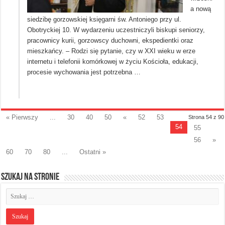
a nową
siedzibę gorzowskiej księgarni św. Antoniego przy ul.
Obotryckiej 10. W wydarzeniu uczestniczyli biskupi seniorzy,
pracownicy kurii, gorzowscy duchowni, ekspedientki oraz
mieszkańcy. – Rodzi się pytanie, czy w XXI wieku w erze
internetu i telefonii komórkowej w życiu Kościoła, edukacji,
procesie wychowania jest potrzebna …
« Pierwszy
...
30
40
50
«
52
53
Strona 54 z 90
54
55
56
»
60
70
80
...
Ostatni »
Szukaj na stronie