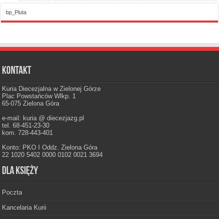
bp_Pluta
Kontakt
Kuria Diecezjalna w Zielonej Górze
Plac Powstańców Wlkp. 1
65-075 Zielona Góra
e-mail: kuria @ diecezjazg.pl
tel. 68-451-23-30
kom. 728-443-401
Konto: PKO I Oddz. Zielona Góra
22 1020 5402 0000 0102 0021 3694
Dla księży
Poczta
Kancelaria Kurii