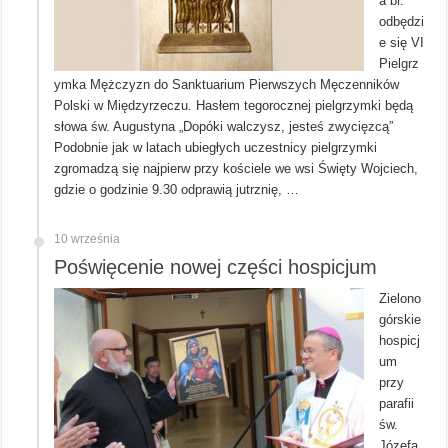
a br.
odbędzi
e się VI
Pielgrz
ymka Mężczyzn do Sanktuarium Pierwszych Męczenników
Polski w Międzyrzeczu. Hasłem tegorocznej pielgrzymki będą
słowa św. Augustyna „Dopóki walczysz, jesteś zwycięzcą”
Podobnie jak w latach ubiegłych uczestnicy pielgrzymki
zgromadzą się najpierw przy kościele we wsi Święty Wojciech,
gdzie o godzinie 9.30 odprawią jutrznię, …
10 września
Poświęcenie nowej części hospicjum
Zielono
górskie
hospicj
um
przy
parafii
św.
Józefa