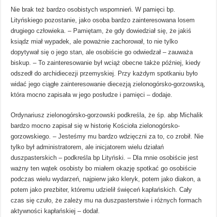
Nie brak też bardzo osobistych wspomnień. W pamięci bp.
Lityńskiego pozostanie, jako osoba bardzo zainteresowana losem
drugiego człowieka. – Pamiętam, że gdy dowiedział się, że jakiś
ksiądz miał wypadek, ale poważnie zachorował, to nie tylko
dopytywał się o jego stan, ale osobiście go odwiedzał – zauważa
biskup. – To zainteresowanie był wciąż obecne także później, kiedy
odszedł do archidiecezji przemyskiej. Przy każdym spotkaniu było
widać jego ciągłe zainteresowanie diecezją zielonogórsko-gorzowską,
która mocno zapisała w jego posłudze i pamięci – dodaje.
Ordynariusz zielonogórsko-gorzowski podkreśla, że śp. abp Michalik
bardzo mocno zapisał się w historię Kościoła zielonogórsko-
gorzowskiego. – Jesteśmy mu bardzo wdzięczni za to, co zrobił. Nie
tylko był administratorem, ale inicjatorem wielu działań
duszpasterskich – podkreśla bp Lityński. – Dla mnie osobiście jest
ważny ten wątek osobisty bo miałem okazję spotkać go osobiście
podczas wielu wydarzeń, najpierw jako kleryk, potem jako diakon, a
potem jako prezbiter, któremu udzielił święceń kapłańskich. Cały
czas się czuło, że zależy mu na duszpasterstwie i różnych formach
aktywności kapłańskiej – dodał.