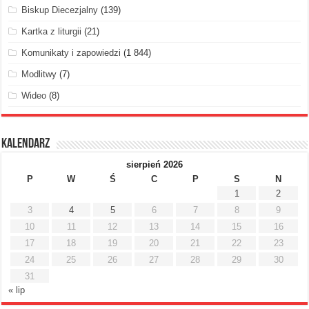
Biskup Diecezjalny
(139)
Kartka z liturgii
(21)
Komunikaty i zapowiedzi
(1 844)
Modlitwy
(7)
Wideo
(8)
Kalendarz
sierpień 2026
P
W
Ś
C
P
S
N
1
2
3
4
5
6
7
8
9
10
11
12
13
14
15
16
17
18
19
20
21
22
23
24
25
26
27
28
29
30
31
« lip