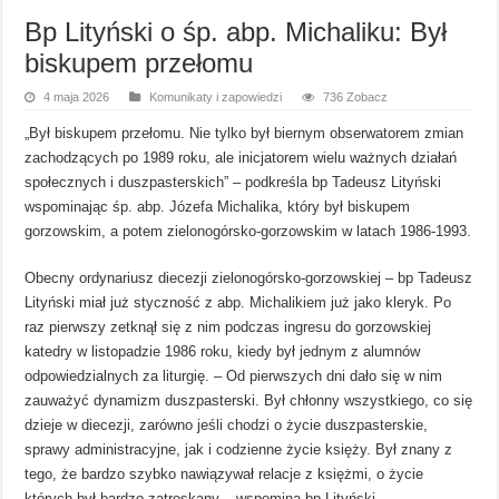
Bp Lityński o śp. abp. Michaliku: Był
biskupem przełomu
4 maja 2026
Komunikaty i zapowiedzi
736 Zobacz
„Był biskupem przełomu. Nie tylko był biernym obserwatorem zmian
zachodzących po 1989 roku, ale inicjatorem wielu ważnych działań
społecznych i duszpasterskich” – podkreśla bp Tadeusz Lityński
wspominając śp. abp. Józefa Michalika, który był biskupem
gorzowskim, a potem zielonogórsko-gorzowskim w latach 1986-1993.
Obecny ordynariusz diecezji zielonogórsko-gorzowskiej – bp Tadeusz
Lityński miał już styczność z abp. Michalikiem już jako kleryk. Po
raz pierwszy zetknął się z nim podczas ingresu do gorzowskiej
katedry w listopadzie 1986 roku, kiedy był jednym z alumnów
odpowiedzialnych za liturgię. – Od pierwszych dni dało się w nim
zauważyć dynamizm duszpasterski. Był chłonny wszystkiego, co się
dzieje w diecezji, zarówno jeśli chodzi o życie duszpasterskie,
sprawy administracyjne, jak i codzienne życie księży. Był znany z
tego, że bardzo szybko nawiązywał relacje z księżmi, o życie
których był bardzo zatroskany – wspomina bp Lityński.