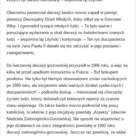
Obecnemu pasterzowi diecezji bardzo mocno zapadł w pamięć
pierwszy Diecezjalny Dzień Młodych, który odbył się w Gorzowie
Wlkp. i zgromadził tysiące młodych ludzi. – To było ważne i
poruszające wydarzenie w skali diecezji ze świadectwami znanych
ludzi. – wspomina bp Lityński i kontynuuje: – Ten rys duszpasterza
na wzór Jana Pawła II dawało się też odczytać w jego postawie i
zaangażowaniu.
Do ówczesnej diecezji gorzowskiej przyszedł w 1986 roku, a więc na
kilka lat przed upadkiem komunizmu w Polsce. – Był biskupem
przełomu. Nie tylko był biernym obserwatorem zmian zachodzących
po 1989 roku, ale inicjatorem wielu ważnych działań społecznych i
duszpasterskich” – podkreśla biskup. – Interesował się chociażby
życiem ludzi, którzy doświadczyli bolesnych represji za czasów
stanu wojennego. On także bardzo mocno podkreślał rolę prasy
katolickiej, to właśnie z jego inicjatywy powstały „Aspekty” (obecnie
Niedziela Zielonogórsko-Gorzowska). Nie sposób nie wspomnieć o
jego działaniach na rzecz integralności powstałej w 1992 roku
diecezji zielonogórsko-gorzowskiej. Jeszcze raz powtórzę, że widać