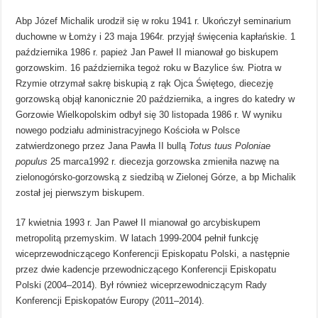
Abp Józef Michalik urodził się w roku 1941 r. Ukończył seminarium
duchowne w Łomży i 23 maja 1964r. przyjął święcenia kapłańskie. 1
października 1986 r. papież Jan Paweł II mianował go biskupem
gorzowskim. 16 października tegoż roku w Bazylice św. Piotra w
Rzymie otrzymał sakrę biskupią z rąk Ojca Świętego, diecezję
gorzowską objął kanonicznie 20 października, a ingres do katedry w
Gorzowie Wielkopolskim odbył się 30 listopada 1986 r. W wyniku
nowego podziału administracyjnego Kościoła w Polsce
zatwierdzonego przez Jana Pawła II bullą
Totus tuus Poloniae
populus
25 marca1992 r. diecezja gorzowska zmieniła nazwę na
zielonogórsko-gorzowską z siedzibą w Zielonej Górze, a bp Michalik
został jej pierwszym biskupem.
17 kwietnia 1993 r. Jan Paweł II mianował go arcybiskupem
metropolitą przemyskim. W latach 1999-2004 pełnił funkcję
wiceprzewodniczącego Konferencji Episkopatu Polski, a następnie
przez dwie kadencje przewodniczącego Konferencji Episkopatu
Polski (2004–2014). Był również wiceprzewodniczącym Rady
Konferencji Episkopatów Europy (2011–2014).