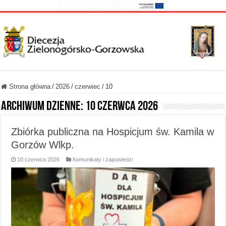
Strona główna
/
2026
/
czerwiec
/
10
Archiwum dzienne:
10 czerwca 2026
Zbiórka publiczna na Hospicjum św. Kamila w
Gorzów Wlkp.
10 czerwca 2026
Komunikaty i zapowiedzi