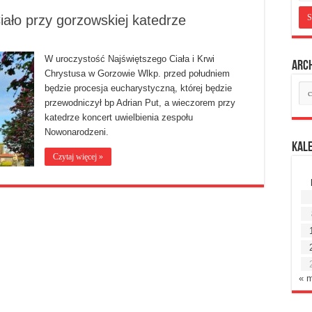
iało przy gorzowskiej katedrze
W uroczystość Najświętszego Ciała i Krwi
Arc
Chrystusa w Gorzowie Wlkp. przed południem
Ar
będzie procesja eucharystyczną, której będzie
mie
przewodniczył bp Adrian Put, a wieczorem przy
katedrze koncert uwielbienia zespołu
Nowonarodzeni.
Kal
Czytaj więcej »
« 