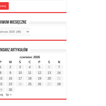
hiwum miesięczne
chiwum
sięczne
endarz artykułów
czerwiec 2026
P
W
Ś
C
P
S
N
1
2
3
4
5
6
7
8
9
10
11
12
13
14
15
16
17
18
19
20
21
22
23
24
25
26
27
28
29
30
maj
lip »