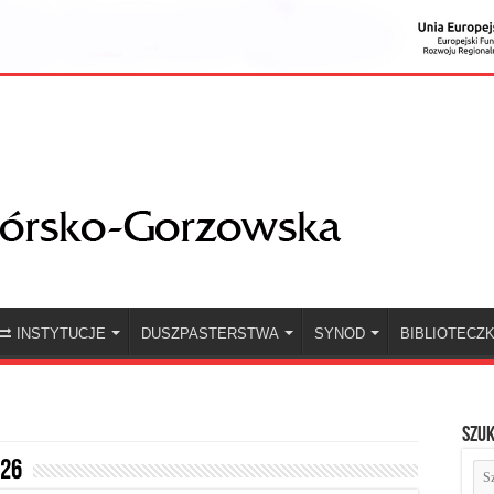
INSTYTUCJE
DUSZPASTERSTWA
SYNOD
BIBLIOTECZ
Szuk
026