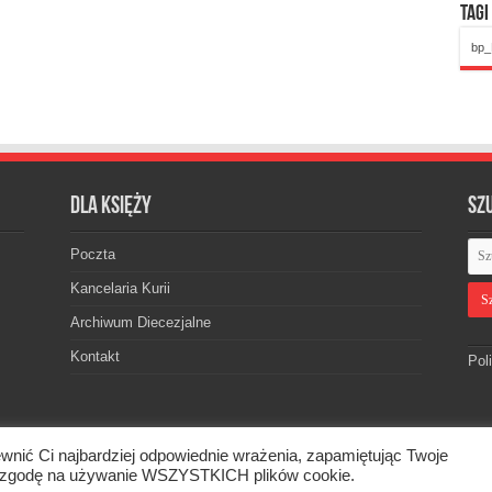
Tagi
bp_
Dla księży
Sz
Poczta
Kancelaria Kurii
Archiwum Diecezjalne
Kontakt
Pol
wnić Ci najbardziej odpowiednie wrażenia, zapamiętując Twoje
skiej. © 2026. Wszelkie prawa zastrzeżone.
asz zgodę na używanie WSZYSTKICH plików cookie.