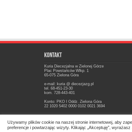
Kontakt
Kuria Diecezjalna w Zielonej Górze
Plac Powstańców Wlkp. 1
65-075 Zielona Góra
e-mail: kuria @ diecezjazg.pl
tel. 68-451-23-30
kom. 728-443-401
Konto: PKO I Oddz. Zielona Góra
22 1020 5402 0000 0102 0021 3694
Używamy plików cookie na naszej stronie internetowej, aby zape
Oficjalna strona Diecezji Zielonogórsko-Gorzow
preferencje i powtarzając wizyty. Klikając „Akceptuję”, wyraż