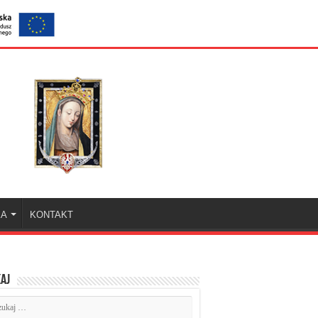
KA
KONTAKT
aj