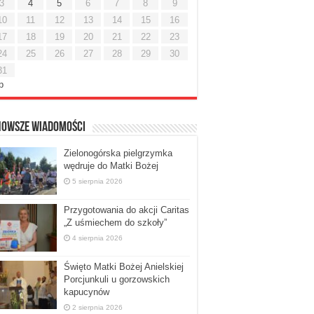
3
4
5
6
7
8
9
10
11
12
13
14
15
16
17
18
19
20
21
22
23
24
25
26
27
28
29
30
31
ip
nowsze Wiadomości
Zielonogórska pielgrzymka
wędruje do Matki Bożej
5 sierpnia 2026
Przygotowania do akcji Caritas
„Z uśmiechem do szkoły”
4 sierpnia 2026
Święto Matki Bożej Anielskiej
Porcjunkuli u gorzowskich
kapucynów
2 sierpnia 2026