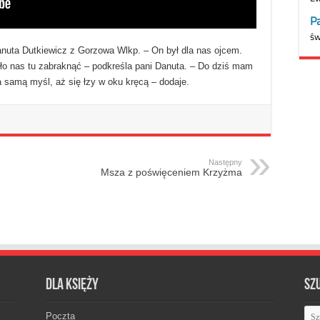
nuta Dutkiewicz z Gorzowa Wlkp. – On był dla nas ojcem.
o nas tu zabraknąć – podkreśla pani Danuta. – Do dziś mam
 samą myśl, aż się łzy w oku kręcą – dodaje.
Następny
Msza z poświęceniem Krzyżma
Dla księży
Sz
Poczta