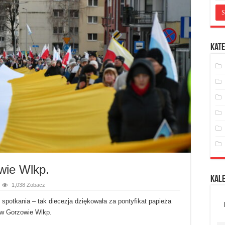
Kate
wie Wlkp.
Kal
1,038 Zobacz
spotkania – tak diecezja dziękowała za pontyfikat papieża
 w Gorzowie Wlkp.