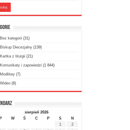
gorie
Bez kategorii
(31)
Biskup Diecezjalny
(139)
Kartka z liturgii
(21)
Komunikaty i zapowiedzi
(1 844)
Modlitwy
(7)
Wideo
(8)
endarz
sierpień 2026
P
W
Ś
C
P
S
N
1
2