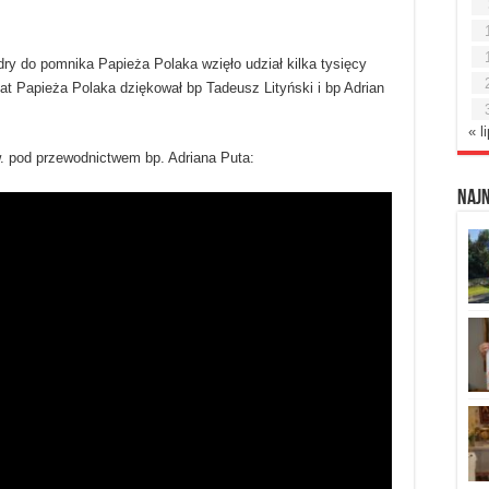
y do pomnika Papieża Polaka wzięło udział kilka tysięcy
t Papieża Polaka dziękował bp Tadeusz Lityński i bp Adrian
« l
. pod przewodnictwem bp. Adriana Puta:
Naj