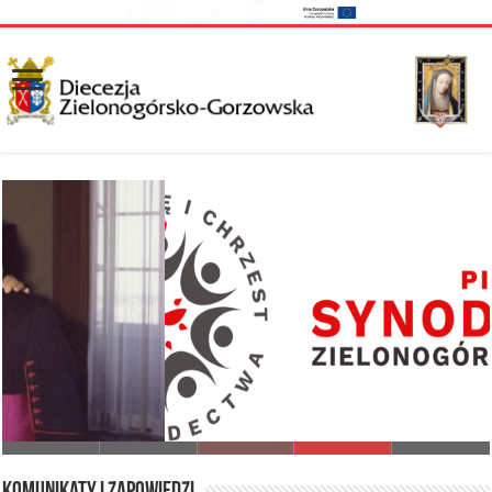
I Synod Diecezji Zielonogórsko-Gorzowskiej