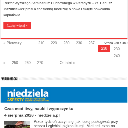
Rektor Wyższego Seminarium Duchownego w Paradyżu – ks. Dariusz
Mazurkiewicz prosi o codzienną modlitwę o nowe i święte powołania
kapłańskie.
Czytaj więcej »
« Pierwszy
...
210
220
230
236
237
Strona 238 z 480
238
239
240
»
250
260
270
...
Ostatni »
Czas modlitwy, nauki i wypoczynku
4 sierpnia 2026
-
niedziela.pl
Przez tydzień uczyli się, jak lepiej posługiwać przy
ołtarzu i zgłębiali piękno liturgii. Mieli też czas na