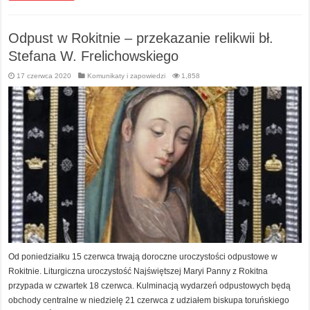
Odpust w Rokitnie – przekazanie relikwii bł.
Stefana W. Frelichowskiego
17 czerwca 2020
Komunikaty i zapowiedzi
1,858
Od poniedziałku 15 czerwca trwają doroczne uroczystości odpustowe w
Rokitnie. Liturgiczna uroczystość Najświętszej Maryi Panny z Rokitna
przypada w czwartek 18 czerwca. Kulminacją wydarzeń odpustowych będą
obchody centralne w niedzielę 21 czerwca z udziałem biskupa toruńskiego