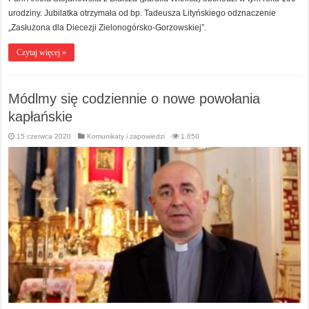
urodziny. Jubilatka otrzymała od bp. Tadeusza Lityńskiego odznaczenie
„Zasłużona dla Diecezji Zielonogórsko-Gorzowskiej”.
Czytaj więcej »
Módlmy się codziennie o nowe powołania
kapłańskie
15 czerwca 2020
Komunikaty i zapowiedzi
1,650