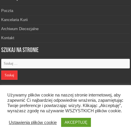
Poczta
Kancelaria Kurii
Archiwum Diecezjalne
Kontakt
Szukaj na stronie
Polityka prywatności
Używamy plików cookie na naszej stronie internetowej, aby
zapewnić Ci najbardziej odpowiednie wrażenia, zapamiętując
Twoje preferencje i powtarzając wizyty. Klikając „Akceptuję”,
Designed by
Webdawid
wyrażasz zgodę na używanie WSZYSTKICH plików cookie.
Ustawienia plików cookie
Oficjalna strona Diecezji Zielonogórsko-Gorzowskiej. © 2026. Wszelkie
AKCEPTUJĘ
prawa zastrzeżone.