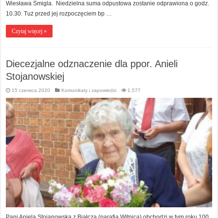
Wiesława Śmigla. Niedzielna suma odpustowa zostanie odprawiona o godz.
10.30. Tuż przed jej rozpoczęciem bp …
Czytaj więcej »
Diecezjalne odznaczenie dla ppor. Anieli
Stojanowskiej
15 czerwca 2020
Komunikaty i zapowiedzi
1,577
Pani Aniela Stojanowska z Białcza (parafia Witnica) obchodzi w tym roku 100