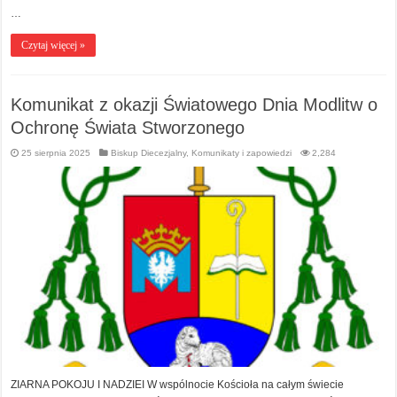
…
Czytaj więcej »
Komunikat z okazji Światowego Dnia Modlitw o
Ochronę Świata Stworzonego
25 sierpnia 2025
Biskup Diecezjalny
,
Komunikaty i zapowiedzi
2,284
ZIARNA POKOJU I NADZIEI W wspólnocie Kościoła na całym świecie