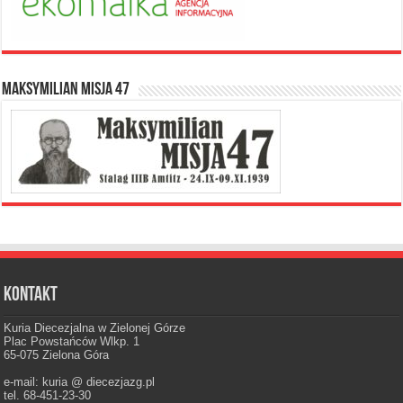
Maksymilian Misja 47
Kontakt
Kuria Diecezjalna w Zielonej Górze
Plac Powstańców Wlkp. 1
65-075 Zielona Góra
e-mail: kuria @ diecezjazg.pl
tel. 68-451-23-30