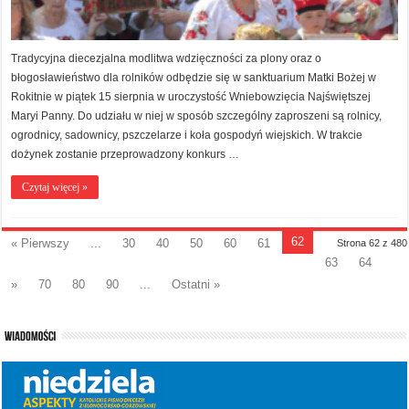
Tradycyjna diecezjalna modlitwa wdzięczności za plony oraz o
błogosławieństwo dla rolników odbędzie się w sanktuarium Matki Bożej w
Rokitnie w piątek 15 sierpnia w uroczystość Wniebowzięcia Najświętszej
Maryi Panny. Do udziału w niej w sposób szczególny zaproszeni są rolnicy,
ogrodnicy, sadownicy, pszczelarze i koła gospodyń wiejskich. W trakcie
dożynek zostanie przeprowadzony konkurs …
Czytaj więcej »
62
« Pierwszy
...
30
40
50
60
61
Strona 62 z 480
63
64
»
70
80
90
...
Ostatni »