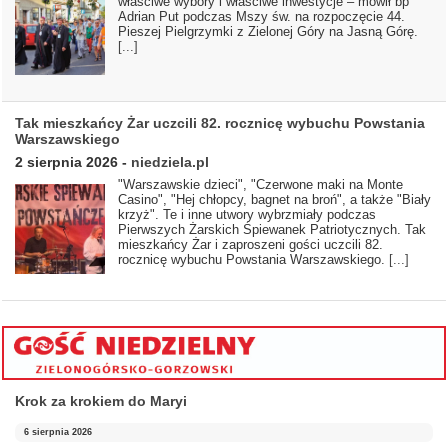
właściwe wybory i właściwe inwestycje – mówił bp
Adrian Put podczas Mszy św. na rozpoczęcie 44.
Pieszej Pielgrzymki z Zielonej Góry na Jasną Górę.
[...]
Tak mieszkańcy Żar uczcili 82. rocznicę wybuchu Powstania
Warszawskiego
2 sierpnia 2026
-
niedziela.pl
"Warszawskie dzieci", "Czerwone maki na Monte
Casino", "Hej chłopcy, bagnet na broń", a także "Biały
krzyż". Te i inne utwory wybrzmiały podczas
Pierwszych Żarskich Śpiewanek Patriotycznych. Tak
mieszkańcy Żar i zaproszeni gości uczcili 82.
rocznicę wybuchu Powstania Warszawskiego.
[...]
Krok za krokiem do Maryi
6 sierpnia 2026