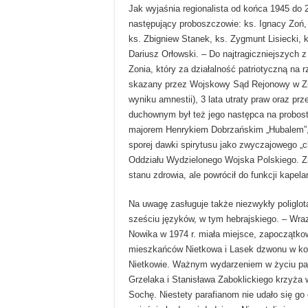
Jak wyjaśnia regionalista od końca 1945 do 2
następujący proboszczowie: ks. Ignacy Zoń, 
ks. Zbigniew Stanek, ks. Zygmunt Lisiecki, 
Dariusz Orłowski. – Do najtragiczniejszych 
Zonia, który za działalność patriotyczną na 
skazany przez Wojskowy Sąd Rejonowy w Ziel
wyniku amnestii), 3 lata utraty praw oraz p
duchownym był też jego następca na probostw
majorem Henrykiem Dobrzańskim „Hubalem”, 
sporej dawki spirytusu jako zwyczajowego „c
Oddziału Wydzielonego Wojska Polskiego. 
stanu zdrowia, ale powrócił do funkcji kapela
Na uwagę zasługuje także niezwykły poliglota
sześciu języków, w tym hebrajskiego. – Wra
Nowika w 1974 r. miała miejsce, zapoczątko
mieszkańców Nietkowa i Lasek dzwonu w koś
Nietkowie. Ważnym wydarzeniem w życiu para
Grzelaka i Stanisława Zaboklickiego krzyża 
Sochę. Niestety parafianom nie udało się g