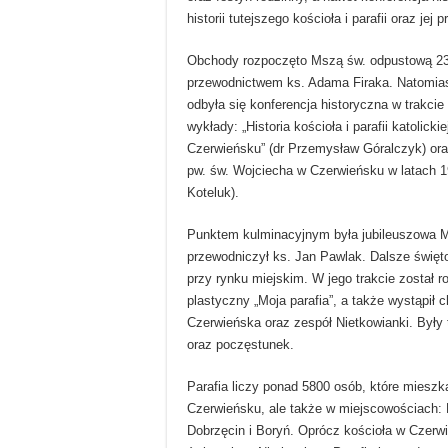
historii tutejszego kościoła i parafii oraz jej
Obchody rozpoczęto Mszą św. odpustową 23
przewodnictwem ks. Adama Firaka. Natomias
odbyła się konferencja historyczna w trakci
wykłady: „Historia kościoła i parafii katolick
Czerwieńsku” (dr Przemysław Góralczyk) ora
pw. św. Wojciecha w Czerwieńsku w latach 19
Koteluk).
Punktem kulminacyjnym była jubileuszowa Ms
przewodniczył ks. Jan Pawlak. Dalsze święt
przy rynku miejskim. W jego trakcie został r
plastyczny „Moja parafia”, a także wystąpił
Czerwieńska oraz zespół Nietkowianki. Były 
oraz poczęstunek.
Parafia liczy ponad 5800 osób, które mieszka
Czerwieńsku, ale także w miejscowościach: 
Dobrzęcin i Boryń. Oprócz kościoła w Czerwi