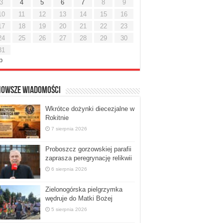
3
4
5
6
7
8
9
10
11
12
13
14
15
16
17
18
19
20
21
22
23
24
25
26
27
28
29
30
31
ip
nowsze Wiadomości
Wkrótce dożynki diecezjalne w
Rokitnie
7 sierpnia 2026
Proboszcz gorzowskiej parafii
zaprasza peregrynację relikwii
6 sierpnia 2026
Zielonogórska pielgrzymka
wędruje do Matki Bożej
5 sierpnia 2026