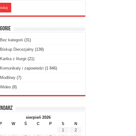
gorie
Bez kategorii
(31)
Biskup Diecezjalny
(139)
Kartka z liturgii
(21)
Komunikaty i zapowiedzi
(1 846)
Modlitwy
(7)
Wideo
(8)
endarz
sierpień 2026
P
W
Ś
C
P
S
N
1
2