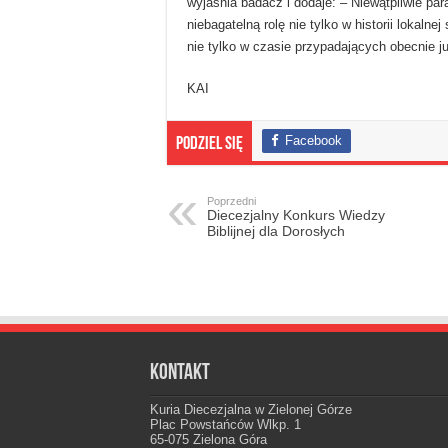
wyjaśnia badacz i dodaje: – Niewątpliwie pa
niebagatelną rolę nie tylko w historii lokalne
nie tylko w czasie przypadających obecnie j
KAI
Facebook
Podziel się
Poprzedni
Diecezjalny Konkurs Wiedzy
Biblijnej dla Dorosłych
Kontakt
Kuria Diecezjalna w Zielonej Górze
Plac Powstańców Wlkp. 1
65-075 Zielona Góra