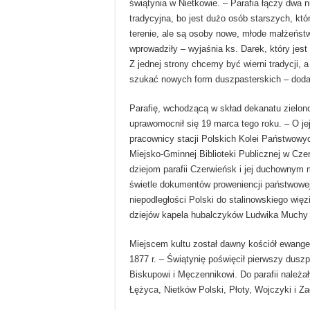
świątynia w Nietkowie. – Parafia łączy dwa nu
tradycyjna, bo jest dużo osób starszych, któ
terenie, ale są osoby nowe, młode małżeństwa
wprowadziły – wyjaśnia ks. Darek, który jest
Z jednej strony chcemy być wierni tradycji, a
szukać nowych form duszpasterskich – doda
Parafię, wchodzącą w skład dekanatu zielon
uprawomocnił się 19 marca tego roku. – O jej
pracownicy stacji Polskich Kolei Państwowyc
Miejsko-Gminnej Biblioteki Publicznej w Cz
dziejom parafii Czerwieńsk i jej duchownym 
świetle dokumentów proweniencji państwowej
niepodległości Polski do stalinowskiego więz
dziejów kapela hubalczyków Ludwika Muchy 
Miejscem kultu został dawny kościół ewange
1877 r. – Świątynię poświęcił pierwszy dusz
Biskupowi i Męczennikowi. Do parafii należa
Łężyca, Nietków Polski, Płoty, Wojczyki i Z