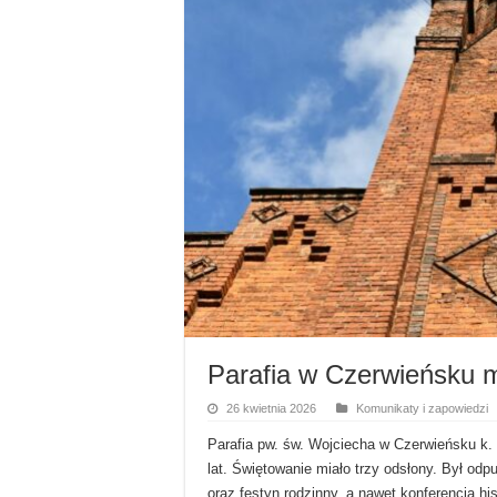
Parafia w Czerwieńsku m
26 kwietnia 2026
Komunikaty i zapowiedzi
Parafia pw. św. Wojciecha w Czerwieńsku k. 
lat. Świętowanie miało trzy odsłony. Był odp
oraz festyn rodzinny, a nawet konferencja h