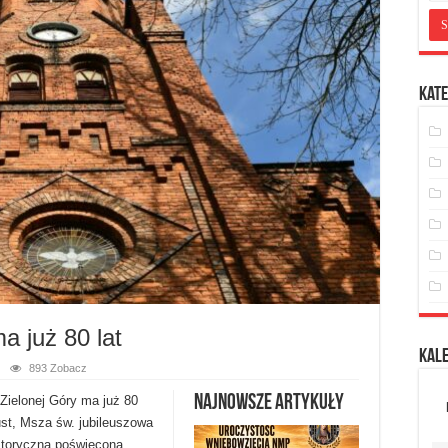
Kate
a już 80 lat
Kal
893 Zobacz
Najnowsze artykuły
Zielonej Góry ma już 80
ust, Msza św. jubileuszowa
istoryczna poświęcona