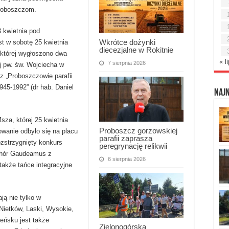
 proboszczom.
 kwietnia pod
Wkrótce dożynki
t w sobotę 25 kwietnia
diecezjalne w Rokitnie
e której wygłoszono dwa
« l
7 sierpnia 2026
iej pw. św. Wojciecha w
z „Proboszczowie parafii
45-1992” (dr hab. Daniel
Naj
za, której 25 kwietnia
Proboszcz gorzowskiej
owanie odbyło się na placu
parafii zaprasza
ozstrzygnięty konkurs
peregrynację relikwii
 chór Gaudeamus z
6 sierpnia 2026
także tańce integracyjne
ją nie tylko w
Nietków, Laski, Wysokie,
eńsku jest także
Zielonogórska