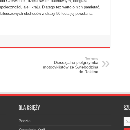
rafia Czerwieńsk, dzięki swoim duchownym, odegrała
j społeczności, ale i kraju. Dlatego też warto o nich pamiętać,
ubileuszowych obchodów z okazji 80-lecia jej powstania.
Następny
Diecezjalna pielgrzymka
motocyklistów ze Świebodzina
do Rokitna
Dla księży
Sz
Poczta
Kancelaria Kurii