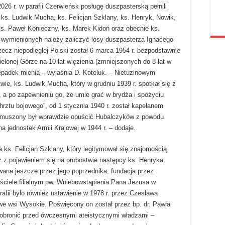
026 r. w parafii Czerwieńsk posługę duszpasterską pełnili
ks. Ludwik Mucha, ks. Felicjan Szklany, ks. Henryk, Nowik,
ks. Paweł Konieczny, ks. Marek Kidoń oraz obecnie ks.
z wymienionych należy zaliczyć losy duszpasterza Ignacego
rzecz niepodległej Polski został 6 marca 1954 r. bezpodstawnie
onej Górze na 10 lat więzienia (zmniejszonych do 8 lat w
rzepadek mienia – wyjaśnia D. Koteluk. – Nietuzinowym
ie, ks. Ludwik Mucha, który w grudniu 1939 r. spotkał się z
a po zapewnieniu go, że umie grać w brydża i spożyciu
hrztu bojowego”, od 1 stycznia 1940 r. został kapelanem
Zmuszony był wprawdzie opuścić Hubalczyków z powodu
na jednostek Armii Krajowej w 1944 r. – dodaje.
 ks. Felicjan Szklany, który legitymował się znajomością
z z pojawieniem się na probostwie następcy ks. Henryka
wana jeszcze przez jego poprzednika, fundacja przez
ciele filialnym pw. Wniebowstąpienia Pana Jezusa w
fii było również ustawienie w 1978 r. przez Czesława
we wsi Wysokie. Poświęcony on został przez bp. dr. Pawła
o obronić przed ówczesnymi ateistycznymi władzami –