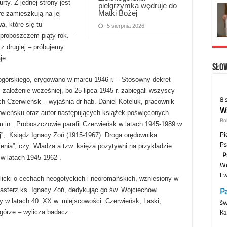
rty. Z jednej strony jest
pielgrzymka wędruje do
Matki Bożej
re zamieszkują na jej
, które się tu
5 sierpnia 2026
 proboszczem piąty rok. –
 z drugiej – próbujemy
je.
Słow
ogórskiego, erygowano w marcu 1946 r. – Stosowny dekret
 założenie wcześniej, bo 25 lipca 1945 r. zabiegali wszyscy
h Czerwieńsk – wyjaśnia dr hab. Daniel Koteluk, pracownik
erwieńsku oraz autor następujących książek poświęconych
m.in. „Proboszczowie parafii Czerwieńsk w latach 1945-1989 w
”, „Ksiądz Ignacy Zoń (1915-1967). Droga orędownika
ienia”, czy „Władza a tzw. księża pozytywni na przykładzie
w latach 1945-1962”.
licki o cechach neogotyckich i neoromańskich, wzniesiony w
pasterz ks. Ignacy Zoń, dedykując go św. Wojciechowi
ły w latach 40. XX w. miejscowości: Czerwieńsk, Laski,
agórze – wylicza badacz.