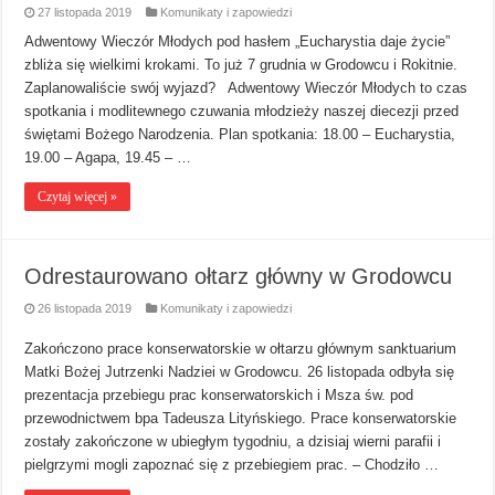
27 listopada 2019
Komunikaty i zapowiedzi
Adwentowy Wieczór Młodych pod hasłem „Eucharystia daje życie”
zbliża się wielkimi krokami. To już 7 grudnia w Grodowcu i Rokitnie.
Zaplanowaliście swój wyjazd? Adwentowy Wieczór Młodych to czas
spotkania i modlitewnego czuwania młodzieży naszej diecezji przed
świętami Bożego Narodzenia. Plan spotkania: 18.00 – Eucharystia,
19.00 – Agapa, 19.45 – …
Czytaj więcej »
Odrestaurowano ołtarz główny w Grodowcu
26 listopada 2019
Komunikaty i zapowiedzi
Zakończono prace konserwatorskie w ołtarzu głównym sanktuarium
Matki Bożej Jutrzenki Nadziei w Grodowcu. 26 listopada odbyła się
prezentacja przebiegu prac konserwatorskich i Msza św. pod
przewodnictwem bpa Tadeusza Lityńskiego. Prace konserwatorskie
zostały zakończone w ubiegłym tygodniu, a dzisiaj wierni parafii i
pielgrzymi mogli zapoznać się z przebiegiem prac. – Chodziło …