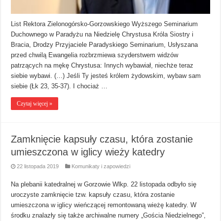
List Rektora Zielonogórsko-Gorzowskiego Wyższego Seminarium
Duchownego w Paradyżu na Niedzielę Chrystusa Króla Siostry i
Bracia, Drodzy Przyjaciele Paradyskiego Seminarium, Usłyszana
przed chwilą Ewangelia rozbrzmiewa szyderstwem widzów
patrzących na mękę Chrystusa: Innych wybawiał, niechże teraz
siebie wybawi. (…) Jeśli Ty jesteś królem żydowskim, wybaw sam
siebie (Łk 23, 35-37). I chociaż …
Czytaj więcej »
Zamknięcie kapsuły czasu, która zostanie
umieszczona w iglicy wieży katedry
22 listopada 2019
Komunikaty i zapowiedzi
Na plebanii katedralnej w Gorzowie Wlkp. 22 listopada odbyło się
uroczyste zamknięcie tzw. kapsuły czasu, która zostanie
umieszczona w iglicy wieńczącej remontowaną wieżę katedry. W
środku znalazły się także archiwalne numery „Gościa Niedzielnego”,