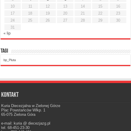
10
11
12
13
14
15
16
17
18
19
20
21
22
23
24
25
26
27
28
29
30
31
« lip
Tagi
bp_Pluta
Kontakt
Kuria Diecezjalna w Zielonej Górze
Plac Powstańców Wlkp. 1
65-075 Zielona Góra
e-mail: kuria @ diecezjazg.pl
tel. 68-451-23-30