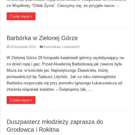
ze Wspólnoty “Chleb Życia”. Cieszymy się, że przyjęła nasze …
Czytaj więcej »
Barbórka w Zielonej Górze
29 listopada 2019
Komunikaty i zapowiedzi
W Zielonej Górze 29 listopada świętowali górnicy wydobywający na
co dzień ropę i gaz. Przed Akademią Barbórkową jak zawsze była
Msza św. w kościele pw. Najświętszego Zbawiciela, której
przewodniczył bp Tadeusz Lityński. Jak co roku zielonogórska
Barbórka rozpoczęła się przy pomniku Ignacego Łukaszewicza od
złożenia wiązanek kwiatów. – Świętujemy tak, …
Czytaj więcej »
Duszpasterz młodzieży zaprasza do
Grodowca i Rokitna