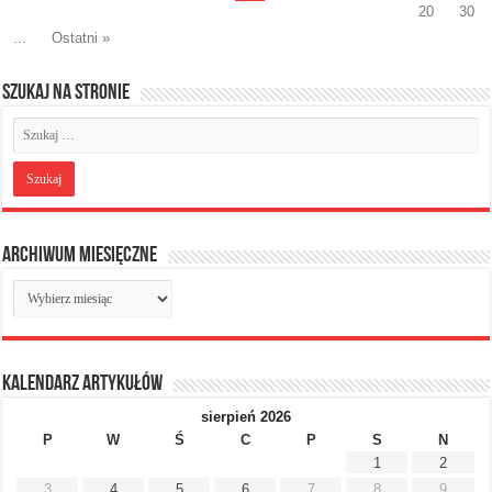
20
30
...
Ostatni »
Szukaj na stronie
Archiwum miesięczne
Archiwum
miesięczne
Kalendarz artykułów
sierpień 2026
P
W
Ś
C
P
S
N
1
2
3
4
5
6
7
8
9