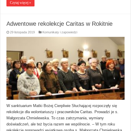
Czytaj więcej »
Adwentowe rekolekcje Caritas w Rokitnie
29 listopada 2019
Komunikaty i zapowiedzi
W sanktuarium Matki Bożej Cierpliwie Słuchającej rozpoczęły się
rekolekcje dla wolontariuszy i pracowników Caritas. Prowadzi je s.
Małgorzata Chmielewska. To czas zatrzymania, wymiany
doświadczeń, ale też bycia razem we wspólnocie. – W tym roku
rekolekcje poprowadzi wyjątkowa osoba s. Małgorzata Chmielowska