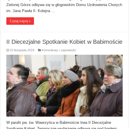
Zielonej Górze odbywa się w głogowskim Domu Uzdrowienia Chorych
im. Jana Pawła II. Kolejna …
Czytaj więcej »
II Diecezjalne Spotkanie Kobiet w Babimoście
23 listopada 2019
Komunikaty i zapowiedzi
W parafii pw. św. Wawrzyńca w Babimoście trwa II Diecezjalne
Spotkanie Kobiet. Tegoroczne wydarzenie odbywa się pod hasłem: