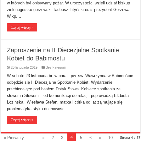
w których był opisywany pożar. W uroczystości wzięli udział biskup
zielonogórsko-gorzowski Tadeusz Lityński oraz prezydent Gorzowa
Wlkp. …
Czytaj więcej »
Zaproszenie na II Diecezjalne Spotkanie
Kobiet do Babimostu
20 listopada 2019
Bez kategorii
W sobotę 23 listopada br. w parafii pw. św. Wawrzyńca w Babimoście
odbędzie się II Diecezjalne Spotkanie Kobiet. Wydarzenie
przebiegające pod hasłem Dotyk Słowa. Kobiece spotkania ze
słowem i Słowem – od komunikacji do relacji, poprowadzą Elżbieta
Łozińska i Wiesława Stefan, matka i córka od lat zajmujące się
problematyką styku duchowości …
Czytaj więcej »
4
« Pierwszy
...
«
2
3
5
6
»
10
Strona 4 z 37