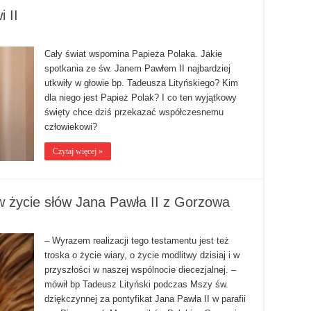
 II
Cały świat wspomina Papieża Polaka. Jakie
spotkania ze św. Janem Pawłem II najbardziej
utkwiły w głowie bp. Tadeusza Lityńskiego? Kim
dla niego jest Papież Polak? I co ten wyjątkowy
święty chce dziś przekazać współczesnemu
człowiekowi?
Czytaj więcej »
 w życie słów Jana Pawła II z Gorzowa
– Wyrazem realizacji tego testamentu jest też
troska o życie wiary, o życie modlitwy dzisiaj i w
przyszłości w naszej wspólnocie diecezjalnej. –
mówił bp Tadeusz Lityński podczas Mszy św.
dziękczynnej za pontyfikat Jana Pawła II w parafii