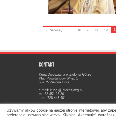
1
« Pierwszy
...
10
«
11
12
Kontakt
Kuria Diecezjalna w Zielonej Górze
Plac Powstańców Wlkp. 1
65-075 Zielona Góra
e-mail: kuria @ diecezjazg.pl
tel. 68-451-23-30
kom. 728-443-401
Konto: PKO I Oddz. Zielona Góra
22 1020 5402 0000 0102 0021 3694
Używamy plików cookie na naszej stronie internetowej, aby zape
preferencje i powtarzając wizyty. Klikając „Akceptuję”, wyraż