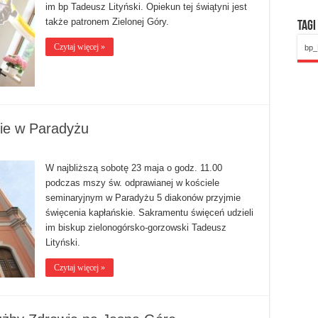
im bp Tadeusz Lityński. Opiekun tej świątyni jest
także patronem Zielonej Góry.
Tagi
Czytaj więcej »
bp_
ie w Paradyżu
W najbliższą sobotę 23 maja o godz. 11.00
podczas mszy św. odprawianej w kościele
seminaryjnym w Paradyżu 5 diakonów przyjmie
święcenia kapłańskie. Sakramentu święceń udzieli
im biskup zielonogórsko-gorzowski Tadeusz
Lityński.
Czytaj więcej »