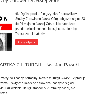
użby Zdrowia na Jasną Górę
96. Ogólnopolska Pielgrzymka Pracowników
Służby Zdrowia na Jasną Górę odbędzie się od 23
do 24 maja na Jasnej Górze. Nie zabraknie
przedstawicieli naszej diecezji na czele z bp.
Tadeuszem Lityńskim.
Czytaj więcej »
ARTKA Z LITURGII – św. Jan Paweł II
ęty, to znaczy normalny. Kartka z liturgii 62/4/2012 próbuje
tranta – świętość każdego człowieka, zaczyna się od
„udziwnianie” liturgii stanowi o jej atrakcyjności, ale
 wraz z …