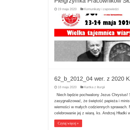
Pielgrzymka Pracowników Sł
19 maja 2020
Komunikaty i zapowiedzi
62_b_2012_04 wer. z 2020 K
18 maja 2020
Kartka z liturgii
Niech będzie pochwalony Jezus Chrystus! Świ
zasygnalizować, że świętość papieża i minis
wierności w małych codziennych sprawach. Nie 
celebrowanie jej z wiarą. ks. Andrzej Hładki
Czytaj więcej »