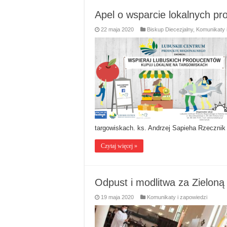
Apel o wsparcie lokalnych p
22 maja 2020
Biskup Diecezjalny
,
Komunikaty 
targowiskach. ks. Andrzej Sapieha Rzecznik 
Czytaj więcej »
Odpust i modlitwa za Zieloną
19 maja 2020
Komunikaty i zapowiedzi