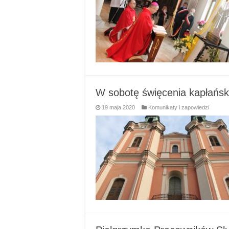
W sobotę święcenia kapłańsk
19 maja 2020
Komunikaty i zapowiedzi