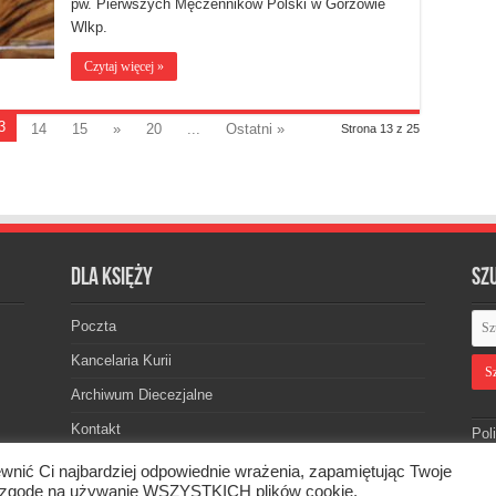
pw. Pierwszych Męczenników Polski w Gorzowie
Wlkp.
Czytaj więcej »
3
14
15
»
20
...
Ostatni »
Strona 13 z 25
Dla księży
Sz
Poczta
Kancelaria Kurii
Archiwum Diecezjalne
Kontakt
Pol
wnić Ci najbardziej odpowiednie wrażenia, zapamiętując Twoje
asz zgodę na używanie WSZYSTKICH plików cookie.