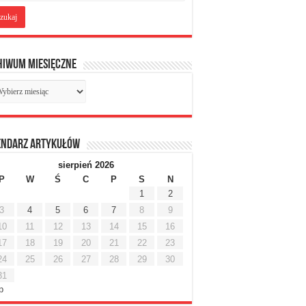
hiwum miesięczne
chiwum
sięczne
endarz artykułów
sierpień 2026
P
W
Ś
C
P
S
N
1
2
3
4
5
6
7
8
9
10
11
12
13
14
15
16
17
18
19
20
21
22
23
24
25
26
27
28
29
30
31
ip