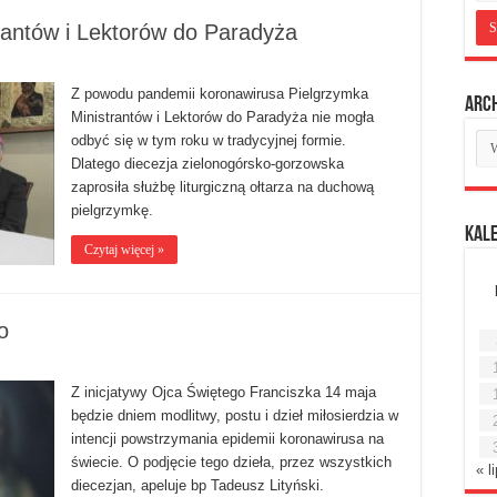
antów i Lektorów do Paradyża
Z powodu pandemii koronawirusa Pielgrzymka
Arc
Ministrantów i Lektorów do Paradyża nie mogła
Ar
odbyć się w tym roku w tradycyjnej formie.
mie
Dlatego diecezja zielonogórsko-gorzowska
zaprosiła służbę liturgiczną ołtarza na duchową
pielgrzymkę.
Kal
Czytaj więcej »
o
Z inicjatywy Ojca Świętego Franciszka 14 maja
będzie dniem modlitwy, postu i dzieł miłosierdzia w
intencji powstrzymania epidemii koronawirusa na
świecie. O podjęcie tego dzieła, przez wszystkich
« l
diecezjan, apeluje bp Tadeusz Lityński.