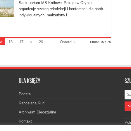
Sanktuarium MB Królowej Pokoju w Otyniu
organizuje szereg rekolekcji i konferencji dla osób
indywidualnych, małżeństw i …
5
16
17
»
20
...
Ostatni »
Strona 15 z 25
Dla księży
Sz
Poczta
Kancelaria Kurii
Archiwum Diecezjalne
Kontakt
Pol