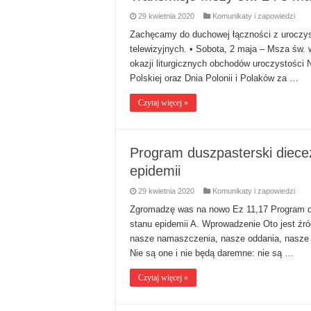
29 kwietnia 2020
Komunikaty i zapowiedzi
Zachęcamy do duchowej łączności z uroczyst
telewizyjnych. • Sobota, 2 maja – Msza św.
okazji liturgicznych obchodów uroczystości 
Polskiej oraz Dnia Polonii i Polaków za …
Czytaj więcej »
Program duszpasterski diecez
epidemii
29 kwietnia 2020
Komunikaty i zapowiedzi
Zgromadzę was na nowo Ez 11,17 Program du
stanu epidemii A. Wprowadzenie Oto jest źród
nasze namaszczenia, nasze oddania, nasze 
Nie są one i nie będą daremne: nie są …
Czytaj więcej »