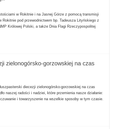
ościami w Rokitnie i na Jasnej Górze z pomocą transmisji
 w Rokitnie pod przewodnictwem bp. Tadeusza Lityńskiego z
NMP Królowej Polski, a także Dnia Flagi Rzeczypospolitej
ji zielonogórsko-gorzowskiej na czas
szpasterski diecezji zielonogórsko-gorzowskiej na czas
ło naszej radości i nadziei, które przemienia nasze działanie:
czuwanie i towarzyszenie na wszelkie sposoby w tym czasie.