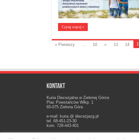
Czytaj więcej »
1
« Pierwszy
...
10
«
13
14
Kontakt
Kuria Diecezjalna w Zielonej Górze
Plac Powstańców Wlkp. 1
65-075 Zielona Góra
e-mail: kuria @ diecezjazg.pl
tel. 68-451-23-30
kom. 728-443-401
Konto: PKO I Oddz. Zielona Góra