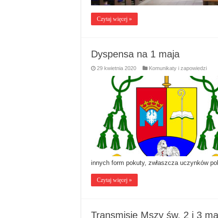
Czytaj więcej »
Dyspensa na 1 maja
29 kwietnia 2020
Komunikaty i zapowiedzi
innych form pokuty, zwłaszcza uczynków pob
Czytaj więcej »
Transmisje Mszy św. 2 i 3 ma