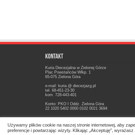
Kontakt
Kuria Diecezjalna w Zielonej Górze
Plac Powstańców Wlkp. 1
65-075 Zielona Góra
e-mail: kuria @ diecezjazg.pl
tel. 68-451-23-30
kom. 728-443-401
Konto: PKO I Oddz. Zielona Góra
22 1020 5402 0000 0102 0021 3694
Używamy plików cookie na naszej stronie internetowej, aby zape
Oficjalna strona Diecezji Zielonogórsko-Gorzow
preferencje i powtarzając wizyty. Klikając „Akceptuję”, wyraż