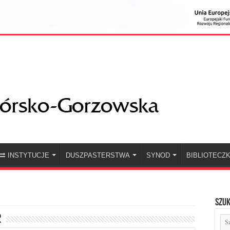
INSTYTUCJE
DUSZPASTERSTWA
SYNOD
BIBLIOTECZ
Szuk
2