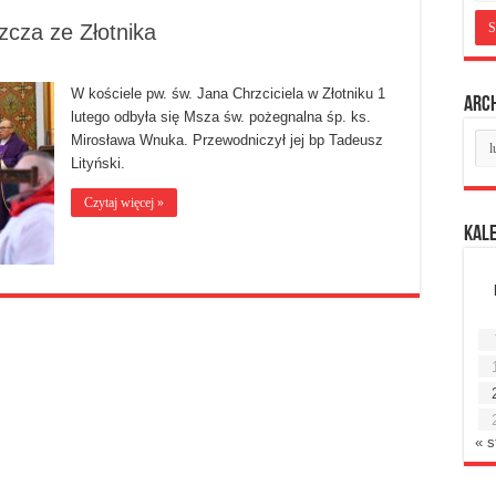
cza ze Złotnika
W kościele pw. św. Jana Chrzciciela w Złotniku 1
Arc
lutego odbyła się Msza św. pożegnalna śp. ks.
Ar
Mirosława Wnuka. Przewodniczył jej bp Tadeusz
mie
Lityński.
Czytaj więcej »
Kal
« s