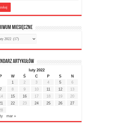
hiwum miesięczne
chiwum
sięczne
endarz artykułów
luty 2022
P
W
Ś
C
P
S
N
1
2
3
4
5
6
7
8
9
10
11
12
13
14
15
16
17
18
19
20
21
22
23
24
25
26
27
28
ty
mar »