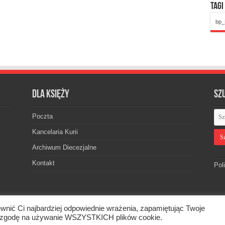
Tagi
bp_
Dla księży
Sz
Poczta
Kancelaria Kurii
Archiwum Diecezjalne
Kontakt
Pol
wnić Ci najbardziej odpowiednie wrażenia, zapamiętując Twoje
skiej. © 2026. Wszelkie prawa zastrzeżone.
asz zgodę na używanie WSZYSTKICH plików cookie.