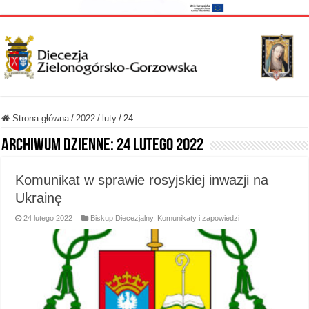
Strona główna
/
2022
/
luty
/
24
Archiwum dzienne:
24 lutego 2022
Komunikat w sprawie rosyjskiej inwazji na
Ukrainę
24 lutego 2022
Biskup Diecezjalny
,
Komunikaty i zapowiedzi