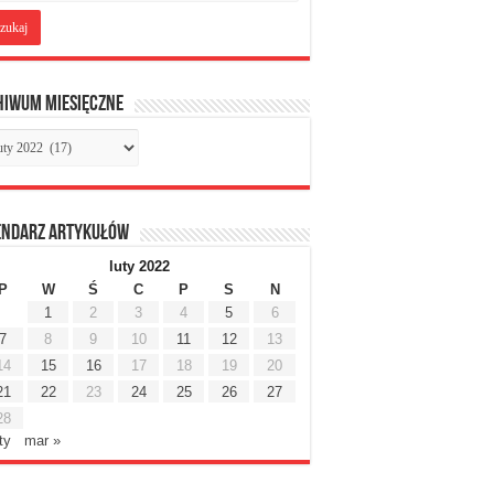
hiwum miesięczne
chiwum
sięczne
endarz artykułów
luty 2022
P
W
Ś
C
P
S
N
1
2
3
4
5
6
7
8
9
10
11
12
13
14
15
16
17
18
19
20
21
22
23
24
25
26
27
28
ty
mar »