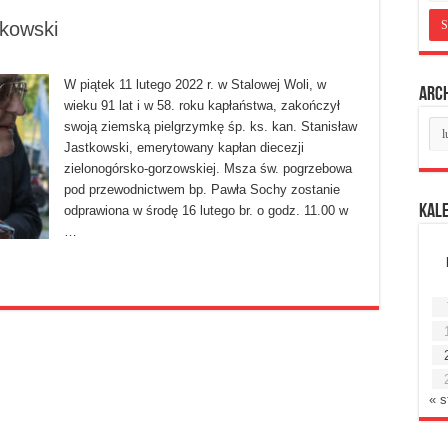
tkowski
W piątek 11 lutego 2022 r. w Stalowej Woli, w
Arc
wieku 91 lat i w 58. roku kapłaństwa, zakończył
Ar
swoją ziemską pielgrzymkę śp. ks. kan. Stanisław
mie
Jastkowski, emerytowany kapłan diecezji
zielonogórsko-gorzowskiej. Msza św. pogrzebowa
pod przewodnictwem bp. Pawła Sochy zostanie
Kal
odprawiona w środę 16 lutego br. o godz. 11.00 w
…
« s