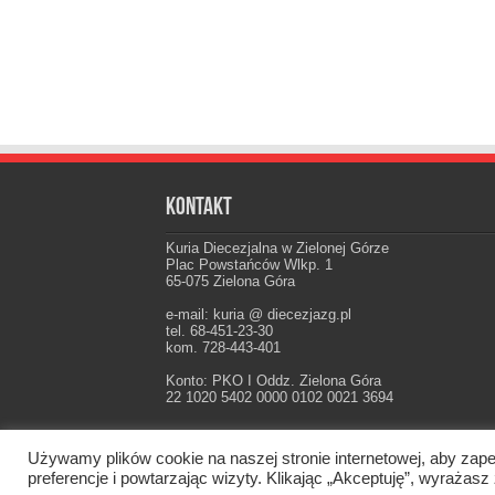
Kontakt
Kuria Diecezjalna w Zielonej Górze
Plac Powstańców Wlkp. 1
65-075 Zielona Góra
e-mail: kuria @ diecezjazg.pl
tel. 68-451-23-30
kom. 728-443-401
Konto: PKO I Oddz. Zielona Góra
22 1020 5402 0000 0102 0021 3694
Używamy plików cookie na naszej stronie internetowej, aby zape
Oficjalna strona Diecezji Zielonogórsko-Gorzow
preferencje i powtarzając wizyty. Klikając „Akceptuję”, wyraż