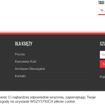
Tagi
bp_
Dla księży
Sz
Poczta
Kancelaria Kurii
Archiwum Diecezjalne
Kontakt
Pol
wnić Ci najbardziej odpowiednie wrażenia, zapamiętując Twoje
skiej. © 2026. Wszelkie prawa zastrzeżone.
asz zgodę na używanie WSZYSTKICH plików cookie.