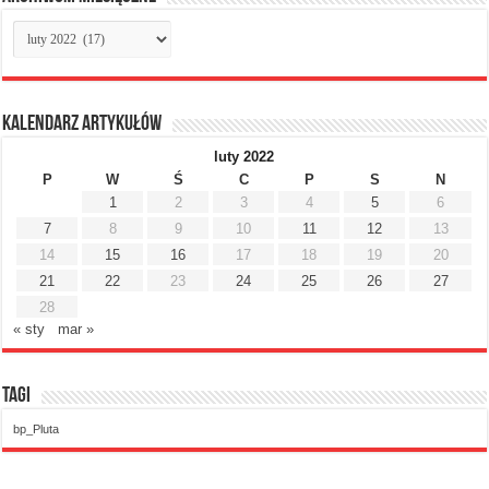
Archiwum
miesięczne
Kalendarz artykułów
luty 2022
P
W
Ś
C
P
S
N
1
2
3
4
5
6
7
8
9
10
11
12
13
14
15
16
17
18
19
20
21
22
23
24
25
26
27
28
« sty
mar »
Tagi
bp_Pluta