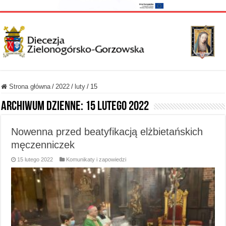
Strona główna
/
2022
/
luty
/
15
Archiwum dzienne:
15 lutego 2022
Nowenna przed beatyfikacją elżbietańskich
męczenniczek
15 lutego 2022
Komunikaty i zapowiedzi