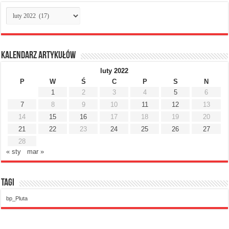
Archiwum
miesięczne
Kalendarz artykułów
luty 2022
P
W
Ś
C
P
S
N
1
2
3
4
5
6
7
8
9
10
11
12
13
14
15
16
17
18
19
20
21
22
23
24
25
26
27
28
« sty
mar »
Tagi
bp_Pluta