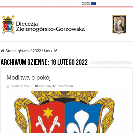
Strona główna
/
2022
/
luty
/
16
Archiwum dzienne:
16 lutego 2022
Modlitwa o pokój
16 lutego 2022
Komunikaty i zapowiedzi