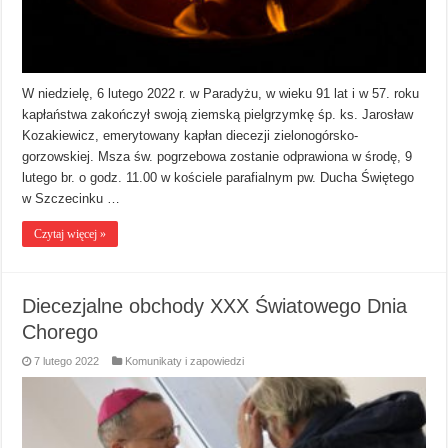
W niedzielę, 6 lutego 2022 r. w Paradyżu, w wieku 91 lat i w 57. roku
kapłaństwa zakończył swoją ziemską pielgrzymkę śp. ks. Jarosław
Kozakiewicz, emerytowany kapłan diecezji zielonogórsko-
gorzowskiej. Msza św. pogrzebowa zostanie odprawiona w środę, 9
lutego br. o godz. 11.00 w kościele parafialnym pw. Ducha Świętego
w Szczecinku …
Czytaj więcej »
Diecezjalne obchody XXX Światowego Dnia
Chorego
7 lutego 2022
Komunikaty i zapowiedzi