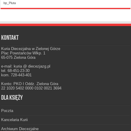
bp_Pluta
Kontakt
Kuria Diecezjalna w Zielonej Górze
Plac Powstańców Wlkp. 1
65-075 Zielona Góra
e-mail: kuria @ diecezjazg.pl
tel. 68-451-23-30
kom. 728-443-401
Konto: PKO I Oddz. Zielona Góra
22 1020 5402 0000 0102 0021 3694
Dla księży
Poczta
Kancelaria Kurii
Archiwum Diecezjalne