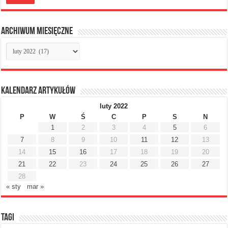
Archiwum miesięczne
Archiwum
miesięczne
Kalendarz artykułów
luty 2022
P
W
Ś
C
P
S
N
1
2
3
4
5
6
7
8
9
10
11
12
13
14
15
16
17
18
19
20
21
22
23
24
25
26
27
28
« sty
mar »
Tagi