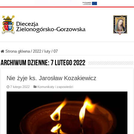
Strona główna
/
2022
/
luty
/
07
Archiwum dzienne:
7 lutego 2022
Nie żyje ks. Jarosław Kozakiewicz
7 lutego 2022
Komunikaty i zapowiedzi