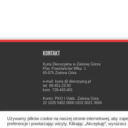
Kontakt
Kuria Diecezjalna w Zielonej Górze
Plac Powstańców Wlkp. 1
65-075 Zielona Góra
e-mail: kuria @ diecezjazg.pl
tel. 68-451-23-30
kom. 728-443-401
Konto: PKO I Oddz. Zielona Góra
22 1020 5402 0000 0102 0021 3694
Używamy plików cookie na naszej stronie internetowej, aby zape
Oficjalna strona Diecezji Zielonogórsko-Gorzow
preferencje i powtarzając wizyty. Klikając „Akceptuję”, wyraż