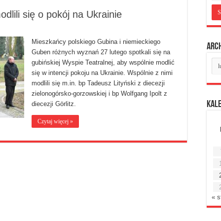
lili się o pokój na Ukrainie
Mieszkańcy polskiego Gubina i niemieckiego
Arc
Guben różnych wyznań 27 lutego spotkali się na
Ar
gubińskiej Wyspie Teatralnej, aby wspólnie modlić
mie
się w intencji pokoju na Ukrainie. Wspólnie z nimi
modlili się m.in. bp Tadeusz Lityński z diecezji
zielonogórsko-gorzowskiej i bp Wolfgang Ipolt z
Kal
diecezji Görlitz.
Czytaj więcej »
« s