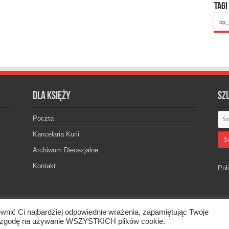
Tagi
bp_
Dla księży
Sz
Poczta
Kancelaria Kurii
Archiwum Diecezjalne
Kontakt
Pol
wnić Ci najbardziej odpowiednie wrażenia, zapamiętując Twoje
skiej. © 2026. Wszelkie prawa zastrzeżone.
asz zgodę na używanie WSZYSTKICH plików cookie.