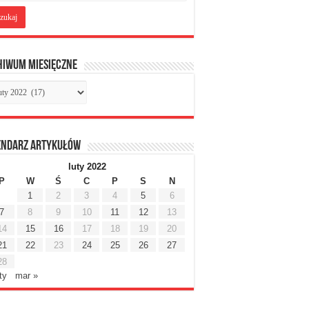
hiwum miesięczne
chiwum
sięczne
endarz artykułów
luty 2022
P
W
Ś
C
P
S
N
1
2
3
4
5
6
7
8
9
10
11
12
13
14
15
16
17
18
19
20
21
22
23
24
25
26
27
28
ty
mar »