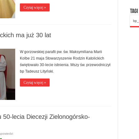
Czytaj więcej »
Tagi
bp_
ckich ma już 30 lat
W gorzowskiej parafii pw. św. Maksymiliana Marii
Kolbe 21 maja Stowarzyszenie Rodzin Katolickich
świętowało 30-lecie istnienia. Mszy św. przewodniczył
bp Tadeusz Lityński.
Czytaj więcej »
 50-lecia Diecezji Zielonogórsko-
apowiedzi