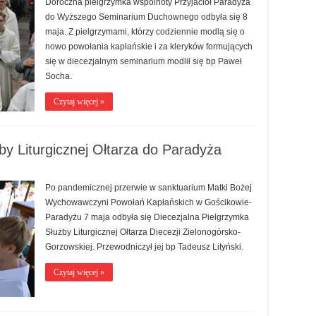
Doroczna pielgrzymka wspólnoty Przyjaciół Paradyża
do Wyższego Seminarium Duchownego odbyła się 8
maja. Z pielgrzymami, którzy codziennie modlą się o
nowo powołania kapłańskie i za kleryków formujących
się w diecezjalnym seminarium modlił się bp Paweł
Socha.
Czytaj więcej »
by Liturgicznej Ołtarza do Paradyża
Po pandemicznej przerwie w sanktuarium Matki Bożej
Wychowawczyni Powołań Kapłańskich w Gościkowie-
Paradyżu 7 maja odbyła się Diecezjalna Pielgrzymka
Służby Liturgicznej Ołtarza Diecezji Zielonogórsko-
Gorzowskiej. Przewodniczył jej bp Tadeusz Lityński.
Czytaj więcej »