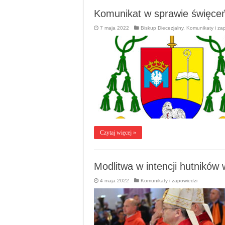
Komunikat w sprawie święceń 
7 maja 2022
Biskup Diecezjalny
,
Komunikaty i za
Czytaj więcej »
Modlitwa w intencji hutników
4 maja 2022
Komunikaty i zapowiedzi