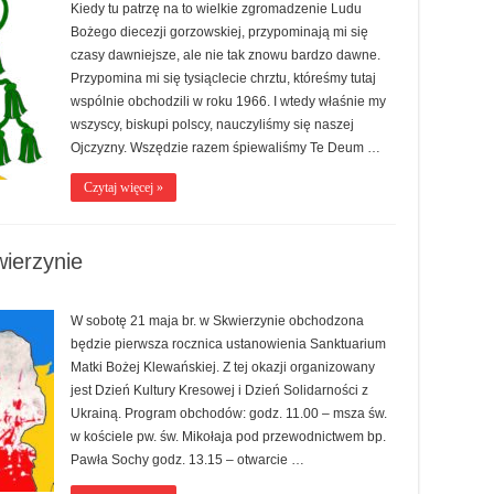
Kiedy tu patrzę na to wielkie zgromadzenie Ludu
Bożego diecezji gorzowskiej, przypominają mi się
czasy dawniejsze, ale nie tak znowu bardzo dawne.
Przypomina mi się tysiąclecie chrztu, któreśmy tutaj
wspólnie obchodzili w roku 1966. I wtedy właśnie my
wszyscy, biskupi polscy, nauczyliśmy się naszej
Ojczyzny. Wszędzie razem śpiewaliśmy Te Deum …
Czytaj więcej »
wierzynie
W sobotę 21 maja br. w Skwierzynie obchodzona
będzie pierwsza rocznica ustanowienia Sanktuarium
Matki Bożej Klewańskiej. Z tej okazji organizowany
jest Dzień Kultury Kresowej i Dzień Solidarności z
Ukrainą. Program obchodów: godz. 11.00 – msza św.
w kościele pw. św. Mikołaja pod przewodnictwem bp.
Pawła Sochy godz. 13.15 – otwarcie …