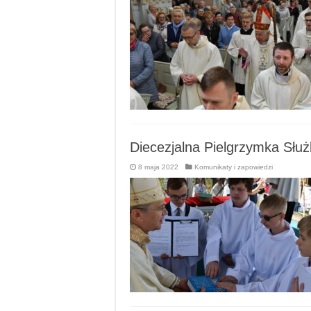
Diecezjalna Pielgrzymka Służ
8 maja 2022
Komunikaty i zapowiedzi