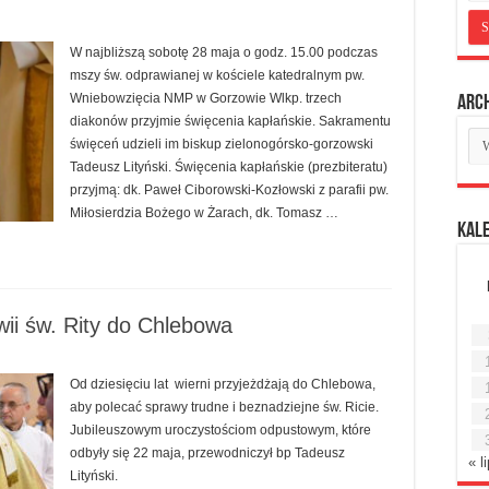
W najbliższą sobotę 28 maja o godz. 15.00 podczas
mszy św. odprawianej w kościele katedralnym pw.
Wniebowzięcia NMP w Gorzowie Wlkp. trzech
Arc
diakonów przyjmie święcenia kapłańskie. Sakramentu
Ar
święceń udzieli im biskup zielonogórsko-gorzowski
mie
Tadeusz Lityński. Święcenia kapłańskie (prezbiteratu)
przyjmą: dk. Paweł Ciborowski-Kozłowski z parafii pw.
Miłosierdzia Bożego w Żarach, dk. Tomasz …
Kal
wii św. Rity do Chlebowa
Od dziesięciu lat wierni przyjeżdżają do Chlebowa,
aby polecać sprawy trudne i beznadziejne św. Ricie.
Jubileuszowym uroczystościom odpustowym, które
odbyły się 22 maja, przewodniczył bp Tadeusz
« l
Lityński.