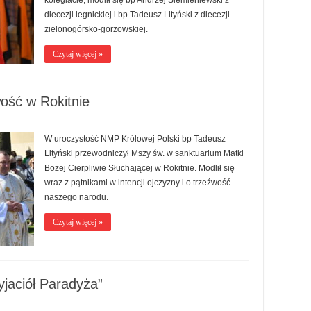
kolegiacie, modlił się bp Andrzej Siemieniewski z
diecezji legnickiej i bp Tadeusz Lityński z diecezji
zielonogórsko-gorzowskiej.
Czytaj więcej »
wość w Rokitnie
W uroczystość NMP Królowej Polski bp Tadeusz
Lityński przewodniczył Mszy św. w sanktuarium Matki
Bożej Cierpliwie Słuchającej w Rokitnie. Modlił się
wraz z pątnikami w intencji ojczyzny i o trzeźwość
naszego narodu.
Czytaj więcej »
yjaciół Paradyża”