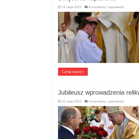
23 maja 2022
Komunikaty i zapowiedzi
Czytaj więcej »
Jubileusz wprowadzenia relik
22 maja 2022
Komunikaty i zapowiedzi