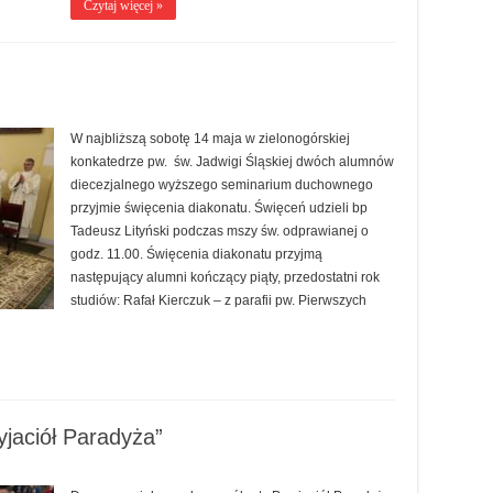
Czytaj więcej »
W najbliższą sobotę 14 maja w zielonogórskiej
konkatedrze pw. św. Jadwigi Śląskiej dwóch alumnów
diecezjalnego wyższego seminarium duchownego
przyjmie święcenia diakonatu. Święceń udzieli bp
Tadeusz Lityński podczas mszy św. odprawianej o
godz. 11.00. Święcenia diakonatu przyjmą
następujący alumni kończący piąty, przedostatni rok
studiów: Rafał Kierczuk – z parafii pw. Pierwszych
yjaciół Paradyża”