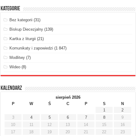
Kategorie
Bez kategorii
(31)
Biskup Diecezjalny
(139)
Kartka z liturgii
(21)
Komunikaty i zapowiedzi
(1 847)
Modlitwy
(7)
Wideo
(8)
Kalendarz
sierpień 2026
P
W
Ś
C
P
S
N
1
2
3
4
5
6
7
8
9
10
11
12
13
14
15
16
17
18
19
20
21
22
23