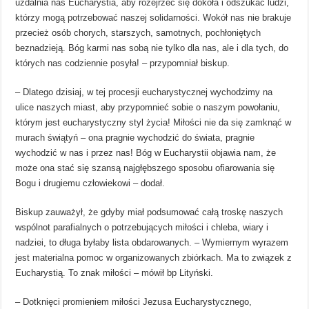
uzdalnia nas Eucharystia, aby rozejrzeć się dokoła i odszukać ludzi,
którzy mogą potrzebować naszej solidarności. Wokół nas nie brakuje
przecież osób chorych, starszych, samotnych, pochłoniętych
beznadzieją. Bóg karmi nas sobą nie tylko dla nas, ale i dla tych, do
których nas codziennie posyła! – przypomniał biskup.
– Dlatego dzisiaj, w tej procesji eucharystycznej wychodzimy na
ulice naszych miast, aby przypomnieć sobie o naszym powołaniu,
którym jest eucharystyczny styl życia! Miłości nie da się zamknąć w
murach świątyń – ona pragnie wychodzić do świata, pragnie
wychodzić w nas i przez nas! Bóg w Eucharystii objawia nam, że
może ona stać się szansą najgłębszego sposobu ofiarowania się
Bogu i drugiemu człowiekowi – dodał.
Biskup zauważył, że gdyby miał podsumować całą troskę naszych
wspólnot parafialnych o potrzebujących miłości i chleba, wiary i
nadziei, to długa byłaby lista obdarowanych. – Wymiernym wyrazem
jest materialna pomoc w organizowanych zbiórkach. Ma to związek z
Eucharystią. To znak miłości – mówił bp Lityński.
– Dotknięci promieniem miłości Jezusa Eucharystycznego,