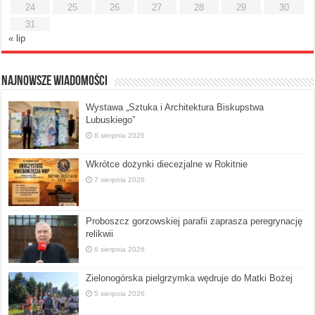
24
25
26
27
28
29
30
31
« lip
Najnowsze Wiadomości
Wystawa „Sztuka i Architektura Biskupstwa
Lubuskiego”
8 sierpnia 2026
Wkrótce dożynki diecezjalne w Rokitnie
7 sierpnia 2026
Proboszcz gorzowskiej parafii zaprasza peregrynację
relikwii
6 sierpnia 2026
Zielonogórska pielgrzymka wędruje do Matki Bożej
5 sierpnia 2026