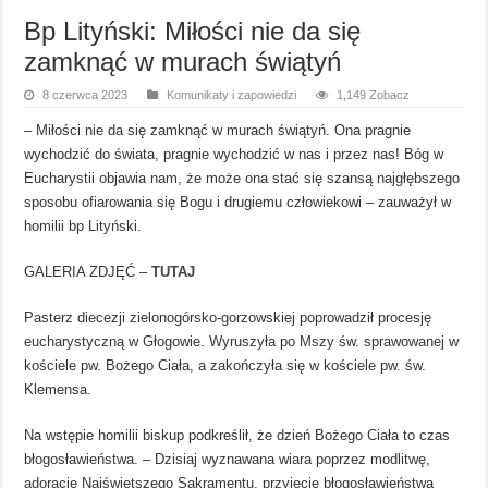
Bp Lityński: Miłości nie da się
zamknąć w murach świątyń
8 czerwca 2023
Komunikaty i zapowiedzi
1,149 Zobacz
– Miłości nie da się zamknąć w murach świątyń. Ona pragnie
wychodzić do świata, pragnie wychodzić w nas i przez nas! Bóg w
Eucharystii objawia nam, że może ona stać się szansą najgłębszego
sposobu ofiarowania się Bogu i drugiemu człowiekowi – zauważył w
homilii bp Lityński.
GALERIA ZDJĘĆ –
TUTAJ
Pasterz diecezji zielonogórsko-gorzowskiej poprowadził procesję
eucharystyczną w Głogowie. Wyruszyła po Mszy św. sprawowanej w
kościele pw. Bożego Ciała, a zakończyła się w kościele pw. św.
Klemensa.
Na wstępie homilii biskup podkreślił, że dzień Bożego Ciała to czas
błogosławieństwa. – Dzisiaj wyznawana wiara poprzez modlitwę,
adorację Najświętszego Sakramentu, przyjęcie błogosławieństwa