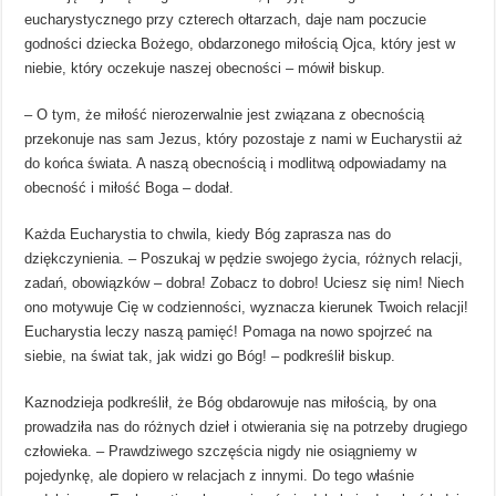
eucharystycznego przy czterech ołtarzach, daje nam poczucie
godności dziecka Bożego, obdarzonego miłością Ojca, który jest w
niebie, który oczekuje naszej obecności – mówił biskup.
– O tym, że miłość nierozerwalnie jest związana z obecnością
przekonuje nas sam Jezus, który pozostaje z nami w Eucharystii aż
do końca świata. A naszą obecnością i modlitwą odpowiadamy na
obecność i miłość Boga – dodał.
Każda Eucharystia to chwila, kiedy Bóg zaprasza nas do
dziękczynienia. – Poszukaj w pędzie swojego życia, różnych relacji,
zadań, obowiązków – dobra! Zobacz to dobro! Uciesz się nim! Niech
ono motywuje Cię w codzienności, wyznacza kierunek Twoich relacji!
Eucharystia leczy naszą pamięć! Pomaga na nowo spojrzeć na
siebie, na świat tak, jak widzi go Bóg! – podkreślił biskup.
Kaznodzieja podkreślił, że Bóg obdarowuje nas miłością, by ona
prowadziła nas do różnych dzieł i otwierania się na potrzeby drugiego
człowieka. – Prawdziwego szczęścia nigdy nie osiągniemy w
pojedynkę, ale dopiero w relacjach z innymi. Do tego właśnie